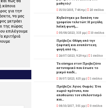
 και πως θα
μαθητές!
ή κάποια
15/10/2015, 7:46 πμ |
20 σχόλια
ρος για την
άσετε, να μας
Κηδεύτηκε με δαπάνη του
φος μετράει
γραφείου τελετών: Η μεγάλη
αι της χώρας
λαϊκή φωνή,...
που επιλέγουμε
05/08/2023, 3:15 μμ |
10 σχόλια
α κριτήριά
Πρέβεζα: Θλίψη από την
σουμε
ξαφνική και αναπάντεχη
φυγή από τη...
26/07/2023, 9:29 πμ |
1 σχόλιο
Τα εύσημα στον Πρεβεζάνο
αστυνομικό που έσωσε το
μικρό παιδί...
18/07/2023, 6:15 μμ |
1 σχόλιο
Πρέβεζα: Άγιος Θωμάς: Ένα
χωριό-πρότυπο, που
αποθεώνει τον εθελοντισμό
και...
08/10/2017, 3:01 μμ |
0 σχόλια