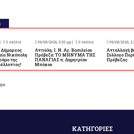
α
|
0 σχόλια
06/08/2026, 5:30 μμ |
0 σχόλια
06/08/2026, 2:
 Δήμαρχος
Αντιύλη. Ι. Ν. Αγ. Βασιλείου
Ανταλλαγή β
αία Νικόπολη
Πρέβεζα: ΤΟ ΜΗΝΥΜΑ ΤΗΣ
Σύλλογο Περί
ρόμο της
ΠΑΝΑΓΙΑΣ π. Δημητρίου
Πρέβεζας
μέλλοντος!
Μπόκου
θρο
ΚΑΤΗΓΟΡΙΕΣ