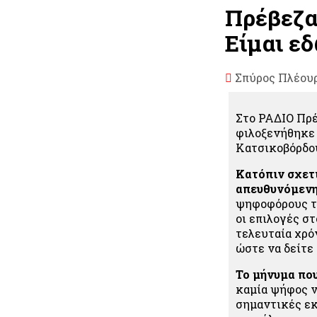
Πρέβεζα
Είμαι εδ
Σπύρος Πλέου
Στο ΡΑΔΙΟ Πρ
φιλοξενήθηκε 
Κατσικοβόρδο
Κατόπιν σχετ
απευθυνόμενη
ψηφοφόρους της
οι επιλογές σ
τελευταία χρόν
ώστε να δείτε
Το μήνυμα πο
καμία ψήφος να
σημαντικές εκλ