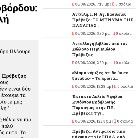
βόρδου:
06/08/2026, 7:18 μμ |
0 σχόλια
Αντιύλη. Ι. Ν. Αγ. Βασιλείου
λή
Πρέβεζα: ΤΟ ΜΗΝΥΜΑ ΤΗΣ
ΠΑΝΑΓΙΑΣ...
06/08/2026, 5:30 μμ |
0 σχόλια
Ανταλλαγή βιβλίων από τον
Σύλλογο Περί Βιβλίου
πύρο Πλέουρα
Πρέβεζας
α
06/08/2026, 2:39 μμ |
0 σχόλια
«Μαμά νόμιζες ότι δε θα σε
ό Πρέβεζας
ξαναδώ;» – Τα πρώτα...
τους
06/08/2026, 12:28 μμ |
0 σχόλια
δεν είναι δύο
υ έχουμε τα
Έκτακτο Δελτίο Υψηλού
ρίστε μας
Κινδύνου Εκδήλωσης
λή.”
Πυρκαγιάς στην Π.Ε.
Πρέβεζας την...
ς θέλω να πω
06/08/2026, 12:14 μμ |
0 σχόλια
ι πολύ
Πρέβεζα: Αντιρατσιστικό
ύς αυτό. Το
μήνυμα στο 1ο ΕΠΑΛ, από