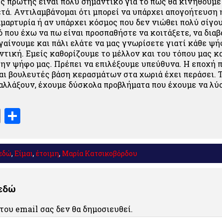
ς πρώτης είναι πολύ σημαντικό για το πως θα κινηθούμε
τά. Αντιλαμβάνομαι ότι μπορεί να υπάρχει απογοήτευση 
αμαρτυρία ή αν υπάρχει κόσμος που δεν νιώθει πολύ σίγου
 που έχω να πω είναι προσπαθήστε να κοιτάξετε, να διαβ
γαίνουμε και πάλι ελάτε να μας γνωρίσετε γιατί κάθε ψή
αντική. Εμείς καθορίζουμε το μέλλον και του τόπου μας κ
 την ψήφο μας. Πρέπει να επιλέξουμε υπεύθυνα. Η εποχή 
ι βουλευτές βάση κερασμάτων στα χωριά έχει περάσει. Τ
 αλλάξουν, έχουμε δύσκολα προβλήματα που έχουμε να λύ
book
stodon
Email
Μοιραστείτε
εδώ
,
Είμαι
,
έτοιμη
,
Μαρία Κατσικοβόρδου
 εδώ
του email σας δεν θα δημοσιευθεί.