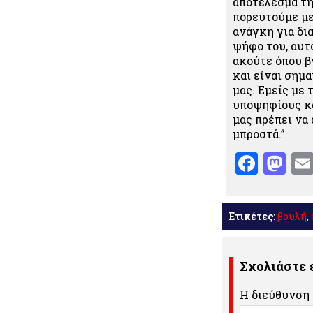
αποτέλεσμα τη
πορευτούμε με
ανάγκη για δι
ψήφο του, αυτό
ακούτε όπου β
και είναι σημ
μας. Εμείς με
υποψηφίους κα
μας πρέπει να
μπροστά.”
Face
Ma
Ετικέτες:
βουλή
,
Σχολιάστε
Η διεύθυνση 