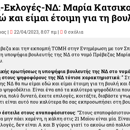
-Εκλογές-ΝΔ: Μαρία Κατσικο
ώ και είμαι έτοιμη για τη βου
ρας
|
22/04/2023, 8:07 πμ |
0 σχόλια
έβεζα και την εκπομπή ΤΟΜΗ στην Ενημέρωση με τον Σ
η υποψήφια βουλευτής της ΝΔ στο νομό Πρέβεζας Μαρί
υ.
ικής ερωτήσεως η υποψήφια βουλευτής της ΝΔ στο νομ
 στους ψηφοφόρους της ΝΔ τόνισε χαρακτηριστικά
: ” Σ
 ΝΔ θα πω είμαι εδώ και είμαι έτοιμη για τη βουλή και 
το ψηφοδέλτιο. Είναι ένα από τα καλύτερα ψηφοδέλτια πο
ια, πολύ δυνατό, έχετε επιλογές, κοιτάξτε, διαβάστε γνω
 τι είναι αυτό που καλύτερα θα σας εκπροσωπήσει στη βου
υ έστειλε στους αναποφάσιστους
: “Στους αναποφάσιστου
 μην πάει χαμένη, η κάλπη στις 21 Μαϊου είναι μία. Είνα
ογές, δεν είναι Α και Β γύρος γιατί το ακούω από πολλο