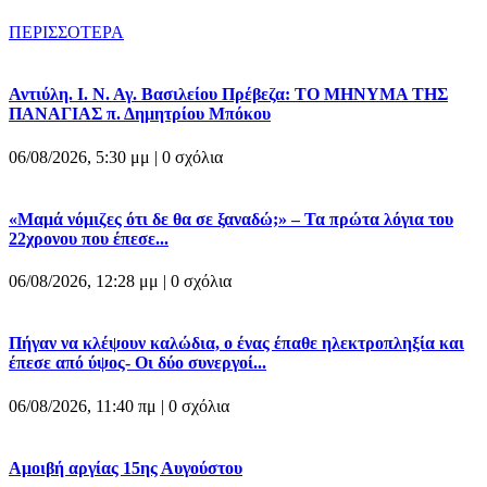
ΠΕΡΙΣΣΟΤΕΡΑ
Αντιύλη. Ι. Ν. Αγ. Βασιλείου Πρέβεζα: ΤΟ ΜΗΝΥΜΑ ΤΗΣ
ΠΑΝΑΓΙΑΣ π. Δημητρίου Μπόκου
06/08/2026, 5:30 μμ |
0 σχόλια
«Μαμά νόμιζες ότι δε θα σε ξαναδώ;» – Τα πρώτα λόγια του
22χρονου που έπεσε...
06/08/2026, 12:28 μμ |
0 σχόλια
Πήγαν να κλέψουν καλώδια, ο ένας έπαθε ηλεκτροπληξία και
έπεσε από ύψος- Οι δύο συνεργοί...
06/08/2026, 11:40 πμ |
0 σχόλια
Αμοιβή αργίας 15ης Αυγούστου