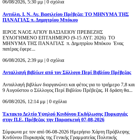
06/08/2026, 5:30 μμ |
0 σχόλια
Αντιύλη. Ι. Ν. Αγ. Βασιλείου Πρέβεζα: ΤΟ ΜΗΝΥΜΑ ΤΗΣ
ΠΑΝΑΓΙΑΣ π. Δημητρίου Μπόκου
ΙΕΡΟΣ ΝΑΟΣ ΑΓΙΟΥ ΒΑΣΙΛΕΙΟΥ ΠΡΕΒΕΖΗΣ
ΕΥΛΟΓΗΜΕΝΟ ΕΠΤΑΗΜΕΡΟ (9-15 ΑΥΓ. 2026) ΤΟ
ΜΗΝΥΜΑ ΤΗΣ ΠΑΝΑΓΙΑΣ π. Δημητρίου Μπόκου Ένας
πατέρας έφερε...
06/08/2026, 2:39 μμ |
0 σχόλια
Ανταλλαγή βιβλίων από τον Σύλλογο Περί Βιβλίου Πρέβεζας
Ανταλλαγή βιβλίων διοργανώνει και φέτος για το τριήμερο 7,8 και
9 Αυγούστου ο Σύλλογος Περί Βιβλίου Πρέβεζας. Η δράση θα...
06/08/2026, 12:14 μμ |
0 σχόλια
Έκτακτο Δελτίο Υψηλού Κινδύνου Εκδήλωσης Πυρκαγιάς
στην Π.Ε. Πρέβεζας την Παρασκευή 07-08-2026
Σύμφωνα με τον από 06-08-2026 Ημερήσιο Χάρτη Πρόβλεψης
Κινδύνου Πυρκαγιάς της Γενικής Γραμματείας Πολιτικής