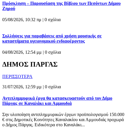
Πρόσκληση – Παρουσίαση της Βίβλου των Πεσόντων Δήμου
Ζηρού
05/08/2026, 10:32 πμ |
0 σχόλια
Συλλήψεις για παραβάσεις από χρήση μουσικής σε
καταστήματα υγειονομικού ενδιαφέροντος
04/08/2026, 12:54 μμ |
0 σχόλια
ΔΗΜΟΣ ΠΑΡΓΑΣ
ΠΕΡΙΣΣΟΤΕΡΑ
31/07/2026, 12:59 μμ |
0 σχόλια
Αντιπλημμυρικά έργα θα κατασκευαστούν από τον Δήμο
Πάργας σε Καναλάκι και Αμμουδιά
Σην υλοποίηση αντιπλημμυρικών έργων προϋπολογισμού 150.000
€ στις Δημοτικές Κοινότητες Καναλακίου και Αμμουδιάς προχωρά
ο Δήμος Πάργας. Ειδικότερα στο Καναλάκι...