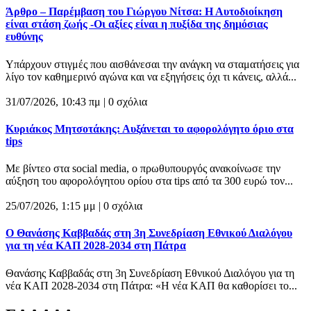
Άρθρο – Παρέμβαση του Γιώργου Νίτσα: Η Αυτοδιοίκηση
είναι στάση ζωής -Οι αξίες είναι η πυξίδα της δημόσιας
ευθύνης
Υπάρχουν στιγμές που αισθάνεσαι την ανάγκη να σταματήσεις για
λίγο τον καθημερινό αγώνα και να εξηγήσεις όχι τι κάνεις, αλλά...
31/07/2026, 10:43 πμ |
0 σχόλια
Κυριάκος Μητσοτάκης: Αυξάνεται το αφορολόγητο όριο στα
tips
Με βίντεο στα social media, ο πρωθυπουργός ανακοίνωσε την
αύξηση του αφορολόγητου ορίου στα tips από τα 300 ευρώ τον...
25/07/2026, 1:15 μμ |
0 σχόλια
Ο Θανάσης Καββαδάς στη 3η Συνεδρίαση Εθνικού Διαλόγου
για τη νέα ΚΑΠ 2028-2034 στη Πάτρα
Θανάσης Καββαδάς στη 3η Συνεδρίαση Εθνικού Διαλόγου για τη
νέα ΚΑΠ 2028-2034 στη Πάτρα: «Η νέα ΚΑΠ θα καθορίσει το...