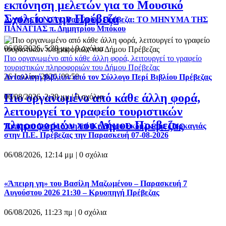
εκπόνηση μελετών για το Μουσικό
Σχολείο στην Πρέβεζα
Αντιύλη. Ι. Ν. Αγ. Βασιλείου Πρέβεζα: ΤΟ ΜΗΝΥΜΑ ΤΗΣ
ΠΑΝΑΓΙΑΣ π. Δημητρίου Μπόκου
06/08/2026, 5:30 μμ |
0 σχόλια
Πιο οργανωμένο από κάθε άλλη φορά, λειτουργεί το γραφείο
τουριστικών πληροφοριών του Δήμου Πρέβεζας
26 Ιουλίου 2026, 09:59
Ανταλλαγή βιβλίων από τον Σύλλογο Περί Βιβλίου Πρέβεζας
Πιο οργανωμένο από κάθε άλλη φορά,
06/08/2026, 2:39 μμ |
0 σχόλια
λειτουργεί το γραφείο τουριστικών
πληροφοριών του Δήμου Πρέβεζας
Έκτακτο Δελτίο Υψηλού Κινδύνου Εκδήλωσης Πυρκαγιάς
στην Π.Ε. Πρέβεζας την Παρασκευή 07-08-2026
06/08/2026, 12:14 μμ |
0 σχόλια
«Άπειρη γη» του Βασίλη Μαζωμένου – Παρασκευή 7
Αυγούστου 2026 21:30 – Κρυοπηγή Πρέβεζας
06/08/2026, 11:23 πμ |
0 σχόλια