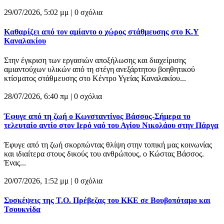
29/07/2026, 5:02 μμ |
0 σχόλια
Καθαρίζει από τον αμίαντο ο χώρος στάθμευσης στο Κ.Υ
Καναλακίου
Στην έγκριση των εργασιών αποξήλωσης και διαχείρισης
αμιαντούχων υλικών από τη στέγη ανεξάρτητου βοηθητικού
κτίσματος στάθμευσης στο Κέντρο Υγείας Καναλακίου...
28/07/2026, 6:40 πμ |
0 σχόλια
Έφυγε από τη ζωή ο Κωνσταντίνος Βάσσος-Σήμερα το
τελευταίο αντίο στον Ιερό ναό του Αγίου Νικολάου στην Πάργα
Έφυγε από τη ζωή σκορπώντας θλίψη στην τοπική μας κοινωνίας
και ιδιαίτερα στους δικούς του ανθρώπους, ο Κώστας Βάσσος.
Ένας...
20/07/2026, 1:52 μμ |
0 σχόλια
Συσκέψεις της Τ.Ο. Πρέβεζας του ΚΚΕ σε Βουβοπόταμο και
Τσουκνίδα