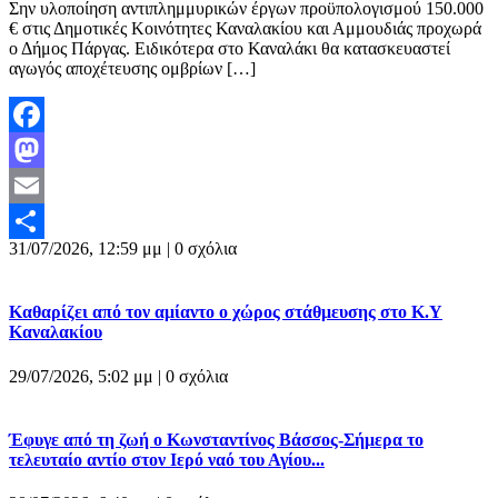
Σην υλοποίηση αντιπλημμυρικών έργων προϋπολογισμού 150.000
€ στις Δημοτικές Κοινότητες Καναλακίου και Αμμουδιάς προχωρά
ο Δήμος Πάργας. Ειδικότερα στο Καναλάκι θα κατασκευαστεί
αγωγός αποχέτευσης ομβρίων […]
Facebook
Mastodon
Email
31/07/2026, 12:59 μμ |
0 σχόλια
Μοιραστείτε
Καθαρίζει από τον αμίαντο ο χώρος στάθμευσης στο Κ.Υ
Καναλακίου
29/07/2026, 5:02 μμ |
0 σχόλια
Έφυγε από τη ζωή ο Κωνσταντίνος Βάσσος-Σήμερα το
τελευταίο αντίο στον Ιερό ναό του Αγίου...