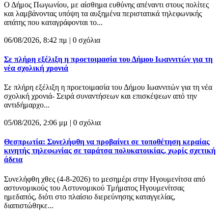
Ο Δήμος Πωγωνίου, με αίσθημα ευθύνης απέναντι στους πολίτες
και λαμβάνοντας υπόψη τα αυξημένα περιστατικά τηλεφωνικής
απάτης που καταγράφονται το...
06/08/2026, 8:42 πμ |
0 σχόλια
Σε πλήρη εξέλιξη η προετοιμασία του Δήμου Ιωαννιτών για τη
νέα σχολική χρονιά
Σε πλήρη εξέλιξη η προετοιμασία του Δήμου Ιωαννιτών για τη νέα
σχολική χρονιά- Σειρά συναντήσεων και επισκέψεων από την
αντιδήμαρχο...
05/08/2026, 2:06 μμ |
0 σχόλια
Θεσπρωτία: Συνελήφθη να προβαίνει σε τοποθέτηση κεραίας
κινητής τηλεφωνίας σε ταράτσα πολυκατοικίας, χωρίς σχετική
άδεια
Συνελήφθη χθες (4-8-2026) το μεσημέρι στην Ηγουμενίτσα από
αστυνομικούς του Αστυνομικού Τμήματος Ηγουμενίτσας
ημεδαπός, διότι στο πλαίσιο διερεύνησης καταγγελίας,
διαπιστώθηκε...