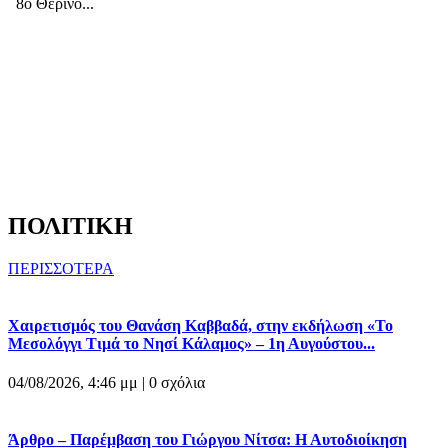
8ο Θερινό...
ΠΟΛΙΤΙΚΗ
ΠΕΡΙΣΣΟΤΕΡΑ
Χαιρετισμός του Θανάση Καββαδά, στην εκδήλωση «Το
Μεσολόγγι Τιμά το Νησί Κάλαμος» – 1η Αυγούστου...
04/08/2026, 4:46 μμ |
0 σχόλια
Άρθρο – Παρέμβαση του Γιώργου Νίτσα: Η Αυτοδιοίκηση