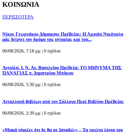
ΚΟΙΝΩΝΙΑ
ΠΕΡΙΣΣΟΤΕΡΑ
Νίκος Γεωργάκος Δήμαρχος Πρέβεζας: Η Αρχαία Νικόπολη
μάς δείχνει τον δρόμο της ιστορίας και του...
06/08/2026, 7:18 μμ |
0 σχόλια
Αντιύλη. Ι. Ν. Αγ. Βασιλείου Πρέβεζα: ΤΟ ΜΗΝΥΜΑ ΤΗΣ
ΠΑΝΑΓΙΑΣ π. Δημητρίου Μπόκου
06/08/2026, 5:30 μμ |
0 σχόλια
Ανταλλαγή βιβλίων από τον Σύλλογο Περί Βιβλίου Πρέβεζας
06/08/2026, 2:39 μμ |
0 σχόλια
«Μαμά νόμιζες ότι δε θα σε ξαναδώ;» – Τα πρώτα λόγια του