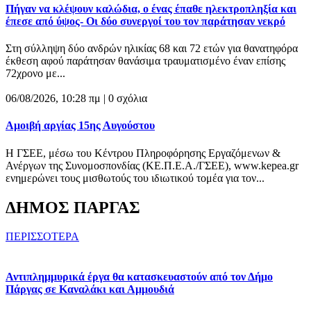
Πήγαν να κλέψουν καλώδια, ο ένας έπαθε ηλεκτροπληξία και
έπεσε από ύψος- Οι δύο συνεργοί του τον παράτησαν νεκρό
Στη σύλληψη δύο ανδρών ηλικίας 68 και 72 ετών για θανατηφόρα
έκθεση αφού παράτησαν θανάσιμα τραυματισμένο έναν επίσης
72χρονο με...
06/08/2026, 10:28 πμ |
0 σχόλια
Αμοιβή αργίας 15ης Αυγούστου
Η ΓΣΕΕ, μέσω του Κέντρου Πληροφόρησης Εργαζόμενων &
Ανέργων της Συνομοσπονδίας (ΚΕ.Π.Ε.Α./ΓΣΕΕ), www.kepea.gr
ενημερώνει τους μισθωτούς του ιδιωτικού τομέα για τον...
ΔΗΜΟΣ ΠΑΡΓΑΣ
ΠΕΡΙΣΣΟΤΕΡΑ
Αντιπλημμυρικά έργα θα κατασκευαστούν από τον Δήμο
Πάργας σε Καναλάκι και Αμμουδιά