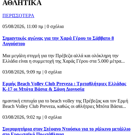
ΑΘΛΗΤΙΚΑ
ΠΕΡΙΣΣΟΤΕΡΑ
05/08/2026, 11:00 πμ |
0 σχόλια
Σημαντικός αγώνας για την Χαρά Γέρου το Σάββατο 8
Αυγούστου
Μια μεγάλη στιγμή για την Πρέβεζα αλλά και ολόκληρη την
Ελλάδα είναι η συμμετοχή της Χαράς Γέρου στα 5.000 μέτρα...
03/08/2026, 9:09 πμ |
0 σχόλια
Ερμής Beach Volley Club Preveza : Τριταθλήτριες Ελλάδας
Κ-17 οι Μπότα Βάσια & Σάφη Διονυσία
ημαντική επιτυχία για το beach volley της Πρέβεζας και τον Ερμή
Beach Volley Club Preveza, καθώς οι αθλήτριες Μπότα Βάσια...
03/08/2026, 9:02 πμ |
0 σχόλια
Συγχαρητήρια στον Στέφανο Ντούσκο για το χάλκινο μετάλλιο
στο Ευρωπαϊκό Πρωτάθλημα