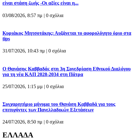
είναι στάση ζωής -Οι αξίες είναι η...
03/08/2026, 8:57 πμ |
0 σχόλια
Κυριάκος Μητσοτάκης: Αυξάνεται το αφορολόγητο όριο στα
tips
31/07/2026, 10:43 πμ |
0 σχόλια
Ο Θανάσης Καββαδάς στη 3η Συνεδρίαση Εθνικού Διαλόγου
για τη νέα ΚΑΠ 2028-2034 στη Πάτρα
25/07/2026, 1:15 μμ |
0 σχόλια
Συγχαρητήριο μήνυμα του Θανάση Καββαδά για τους
επιτυχόντες των Πανελλαδικών Εξετάσεων
24/07/2026, 8:50 πμ |
0 σχόλια
ΕΛΛΑΔΑ