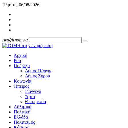
Πέμπτη, 06/08/2026
Αναζήτηση για
Αρχική
Ροή
Πρέβεζα
Δήμος Πάργας
Δήμος Ζηρού
Κοινωνία
Ήπειρος
Γιάννενα
Άρτα
Θεσπρωτία
Αθλητικά
Πολιτική
Ελλάδα
Πολιτισμός
Κόσμος