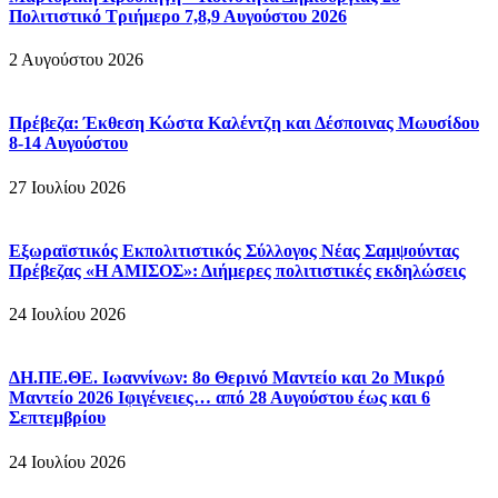
Πολιτιστικό Τριήμερο 7,8,9 Αυγούστου 2026
2 Αυγούστου 2026
Πρέβεζα: Έκθεση Κώστα Καλέντζη και Δέσποινας Μωυσίδου
8-14 Αυγούστου
27 Ιουλίου 2026
Εξωραϊστικός Εκπολιτιστικός Σύλλογος Νέας Σαμψούντας
Πρέβεζας «Η ΑΜΙΣΟΣ»: Διήμερες πολιτιστικές εκδηλώσεις
24 Ιουλίου 2026
ΔΗ.ΠΕ.ΘΕ. Ιωαννίνων: 8ο Θερινό Μαντείο και 2ο Μικρό
Μαντείο 2026 Ιφιγένειες… από 28 Αυγούστου έως και 6
Σεπτεμβρίου
24 Ιουλίου 2026