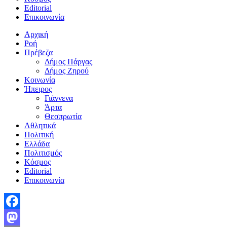
Editorial
Επικοινωνία
Αρχική
Ροή
Πρέβεζα
Δήμος Πάργας
Δήμος Ζηρού
Κοινωνία
Ήπειρος
Γιάννενα
Άρτα
Θεσπρωτία
Αθλητικά
Πολιτική
Ελλάδα
Πολιτισμός
Κόσμος
Editorial
Επικοινωνία
Facebook