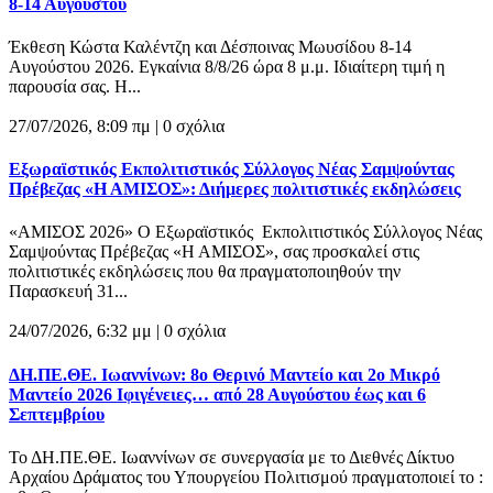
8-14 Αυγούστου
Έκθεση Κώστα Καλέντζη και Δέσποινας Μωυσίδου 8-14
Αυγούστου 2026. Εγκαίνια 8/8/26 ώρα 8 μ.μ. Ιδιαίτερη τιμή η
παρουσία σας. Η...
27/07/2026, 8:09 πμ |
0 σχόλια
Εξωραϊστικός Εκπολιτιστικός Σύλλογος Νέας Σαμψούντας
Πρέβεζας «Η ΑΜΙΣΟΣ»: Διήμερες πολιτιστικές εκδηλώσεις
«ΑΜΙΣΟΣ 2026» Ο Εξωραϊστικός Εκπολιτιστικός Σύλλογος Νέας
Σαμψούντας Πρέβεζας «Η ΑΜΙΣΟΣ», σας προσκαλεί στις
πολιτιστικές εκδηλώσεις που θα πραγματοποιηθούν την
Παρασκευή 31...
24/07/2026, 6:32 μμ |
0 σχόλια
ΔΗ.ΠΕ.ΘΕ. Ιωαννίνων: 8ο Θερινό Μαντείο και 2ο Μικρό
Μαντείο 2026 Ιφιγένειες… από 28 Αυγούστου έως και 6
Σεπτεμβρίου
Το ΔΗ.ΠΕ.ΘΕ. Ιωαννίνων σε συνεργασία με το Διεθνές Δίκτυο
Αρχαίου Δράματος του Υπουργείου Πολιτισμού πραγματοποιεί το :