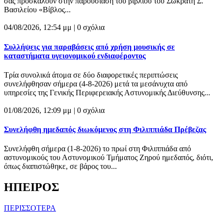
σας προσκαλούν στην παρουσίαση του βιβλίου του Σωκράτη Σ.
Βασιλείου «Βίβλος...
04/08/2026, 12:54 μμ |
0 σχόλια
Συλλήψεις για παραβάσεις από χρήση μουσικής σε
καταστήματα υγειονομικού ενδιαφέροντος
Τρία συνολικά άτομα σε δύο διαφορετικές περιπτώσεις
συνελήφθησαν σήμερα (4-8-2026) μετά τα μεσάνυχτα από
υπηρεσίες της Γενικής Περιφερειακής Αστυνομικής Διεύθυνσης...
01/08/2026, 12:09 μμ |
0 σχόλια
Συνελήφθη ημεδαπός διωκόμενος στη Φιλιππιάδα Πρέβεζας
Συνελήφθη σήμερα (1-8-2026) το πρωί στη Φιλιππιάδα από
αστυνομικούς του Αστυνομικού Τμήματος Ζηρού ημεδαπός, διότι,
όπως διαπιστώθηκε, σε βάρος του...
ΗΠΕΙΡΟΣ
ΠΕΡΙΣΣΟΤΕΡΑ