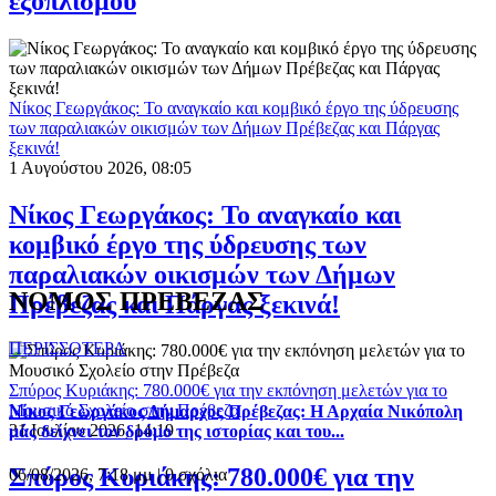
εξοπλισμού
Νίκος Γεωργάκος: Το αναγκαίο και κομβικό έργο της ύδρευσης
των παραλιακών οικισμών των Δήμων Πρέβεζας και Πάργας
ξεκινά!
1 Αυγούστου 2026, 08:05
Νίκος Γεωργάκος: Το αναγκαίο και
κομβικό έργο της ύδρευσης των
παραλιακών οικισμών των Δήμων
ΝΟΜΟΣ ΠΡΕΒΕΖΑΣ
Πρέβεζας και Πάργας ξεκινά!
ΠΕΡΙΣΣΟΤΕΡΑ
Σπύρος Κυριάκης: 780.000€ για την εκπόνηση μελετών για το
Μουσικό Σχολείο στην Πρέβεζα
Νίκος Γεωργάκος Δήμαρχος Πρέβεζας: Η Αρχαία Νικόπολη
31 Ιουλίου 2026, 14:19
μάς δείχνει τον δρόμο της ιστορίας και του...
Σπύρος Κυριάκης: 780.000€ για την
06/08/2026, 7:18 μμ |
0 σχόλια