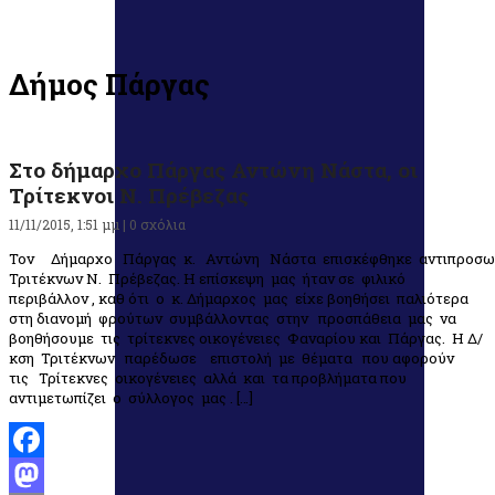
Δήμος Πάργας
Στο δήμαρχο Πάργας Αντώνη Νάστα, οι
Τρίτεκνοι Ν. Πρέβεζας
11/11/2015, 1:51 μμ |
0 σχόλια
Τον Δήμαρχο Πάργας κ. Αντώνη Νάστα επισκέφθηκε αντιπροσ
Τριτέκνων Ν. Πρέβεζας. Η επίσκεψη μας ήταν σε φιλικό
περιβάλλον , καθ ότι ο κ. Δήμαρχος μας είχε βοηθήσει παλιότερα
στη διανομή φρούτων συμβάλλοντας στην προσπάθεια μας να
βοηθήσουμε τις τρίτεκνες οικογένειες Φαναρίου και Πάργας. Η Δ/
κση Τριτέκνων παρέδωσε επιστολή με θέματα που αφορούν
τις Τρίτεκνες οικογένειες αλλά και τα προβλήματα που
αντιμετωπίζει ο σύλλογος μας . […]
Facebook