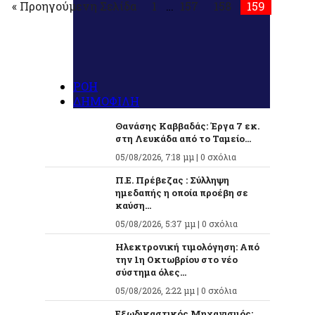
« Προηγούμενη Σελίδα
1
…
157
158
159
ΡΟΗ
ΔΗΜΟΦΙΛΗ
Θανάσης Καββαδάς: Έργα 7 εκ.
στη Λευκάδα από το Ταμείο...
05/08/2026, 7:18 μμ |
0 σχόλια
Π.Ε. Πρέβεζας : Σύλληψη
ημεδαπής η οποία προέβη σε
καύση...
05/08/2026, 5:37 μμ |
0 σχόλια
Ηλεκτρονική τιμολόγηση: Από
την 1η Οκτωβρίου στο νέο
σύστημα όλες...
05/08/2026, 2:22 μμ |
0 σχόλια
Εξωδικαστικός Μηχανισμός: