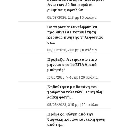
Άνω των 20 δισ. ευρώ οι
ρυθμίσεις οφειλών...
05/08/2026, 2:13 μμ |
0 σχόλια
Θεσπρωτία: Συνελήφθη να
προβαίνει σε τοποθέτηση
κεραίας κινητής τηλεφωνίας
σε...
05/08/2026, 2:06 μμ |
0 σχόλια
Πρέβεζα: Αντιρατσιστικό
μήνυμα στο 1ο ΕΠΑΛ, από
μαθητές!
15/10/2015, 7:46 πμ |
20 σχόλια
Κηδεύτηκε με δαπάνη του
γραφείου τελετών: Η μεγάλη
λαϊκή φωνή,...
05/08/2023, 3:15 μμ |
10 σχόλια
Πρέβεζα: Θλίψη από την
ξαφνική και αναπάντεχη φυγή
από τη...