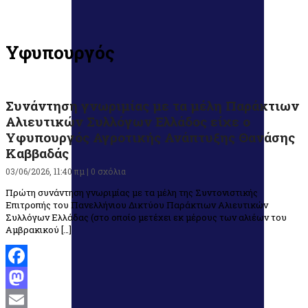
Υφυπουργός
Συνάντηση γνωριμίας με τα μέλη Παράκτιων
Αλιευτικών Συλλόγων Ελλάδος είχε ο
Υφυπουργός Αγροτικής Ανάπτυξης Θανάσης
Καββαδάς
03/06/2026, 11:40 πμ |
0 σχόλια
Πρώτη συνάντηση γνωριμίας με τα μέλη της Συντονιστικής
Επιτροπής του Πανελλήνιου Δικτύου Παράκτιων Αλιευτικών
Συλλόγων Ελλάδας (στο οποίο μετέχει εκ μέρους των αλιέων του
Αμβρακικού […]
Facebook
Mastodon