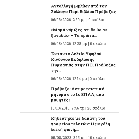
Ανταλλαγή βιβλίων από τον
Σύλλογο Περί Βιβλίου Πρέβεζας
06/08/2026, 2:39 μμ |
0 σχόλια
«Μαμά νόμιζες ότι δε θα σε
ξαναδώ;» – Τα πρώτα...
06/08/2026, 12:28 μμ |
0 σχόλια
Έκτακτο Δελτίο Υψηλού
Κινδύνου Εκδήλωσης
Πυρκαγιάς στην Π.Ε. Πρέβεζας
την...
06/08/2026, 12:14 μμ |
0 σχόλια
Πρέβεζα: Αντιρατσιστικό
μήνυμα στο 1ο ΕΠΑΛ, από
μαθητές!
15/10/2015, 7:46 πμ |
20 σχόλια
Κηδεύτηκε με δαπάνη του
γραφείου τελετών: Η μεγάλη
λαϊκή φωνή,...
05/08/2023, 3:15 μμ |
10 σχόλια