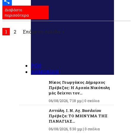
Email
Διαβάστε
Μοιραστείτε
περισσότερα
1
2
Επόμενη σελίδα: »
ΡΟΗ
ΔΗΜΟΦΙΛΗ
Νίκος Γεωργάκος Δήμαρχος
Πρέβεζας: Η Αρχαία Νικόπολη
μάς δείχνει τον...
06/08/2026, 7:18 μμ |
0 σχόλια
Αντιύλη. Ι. Ν. Αγ. Βασιλείου
Πρέβεζα: ΤΟ ΜΗΝΥΜΑ ΤΗΣ
ΠΑΝΑΓΙΑΣ...
06/08/2026, 5:30 μμ |
0 σχόλια