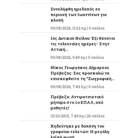
Συνελήφθη ημεδαπός σε
περιοχή των Ιωαννίνων για
κλοπή
09/08/2026, 11:02 πμ |
0 σχόλια
Ιός Δυτικού Νείλου: Έξι θάνατοι
τις τελευταίες ημέρες- Στην
Αττική...
09/08/2026, 9:49 πμ |
0 σχόλια
Νίκος Γεωργάκος Δήμαρχος
Πρέβεζας: Σας προσκαλώ να
επισκεφθείτε τη “Ζωγραφική...
09/08/2026, 7:49 πμ |
0 σχόλια
Πρέβεζα: Αντιρατσιστικό
μήνυμα στο 1ο ΕΠΑΛ, από
μαθητές!
15/10/2015, 7:46 πμ |
20 σχόλια
Κηδεύτηκε με δαπάνη του
γραφείου τελετών: Η μεγάλη
λαϊκή φωνή,...