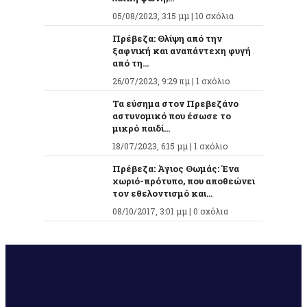
05/08/2023, 3:15 μμ |
10 σχόλια
Πρέβεζα: Θλίψη από την
ξαφνική και αναπάντεχη φυγή
από τη...
26/07/2023, 9:29 πμ |
1 σχόλιο
Τα εύσημα στον Πρεβεζάνο
αστυνομικό που έσωσε το
μικρό παιδί...
18/07/2023, 6:15 μμ |
1 σχόλιο
Πρέβεζα: Άγιος Θωμάς: Ένα
χωριό-πρότυπο, που αποθεώνει
τον εθελοντισμό και...
08/10/2017, 3:01 μμ |
0 σχόλια