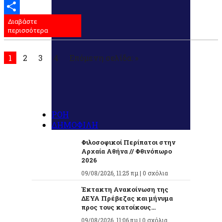
Email
Διαβάστε
Μοιραστείτε
περισσότερα
1
2
3
4
Επόμενη σελίδα: »
ΡΟΗ
ΔΗΜΟΦΙΛΗ
Φιλοσοφικοί Περίπατοι στην
Αρχαία Αθήνα // Φθινόπωρο
2026
09/08/2026, 11:25 πμ |
0 σχόλια
Έκτακτη Ανακοίνωση της
ΔΕΥΑ Πρέβεζας και μήνυμα
προς τους κατοίκους...
09/08/2026, 11:06 πμ |
0 σχόλια