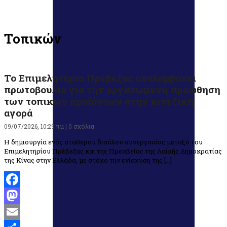
Τοπικών
Το Επιμελητήριο Πρέβεζας αναλαμβάνει
πρωτοβουλία για την οργανωμένη προώθηση
των τοπικών προϊόντων στην κινεζική
αγορά
09/07/2026, 10:29 πμ |
0 σχόλια
Η δημιουργία ενός σταθερού διαύλου συνεργασίας μεταξύ του
Επιμελητηρίου Πρέβεζας και της Πρεσβείας της Λαϊκής Δημοκρατίας
της Κίνας στην Ελλάδα, με στόχο την ενίσχυση της […]
Facebook
Mastodon