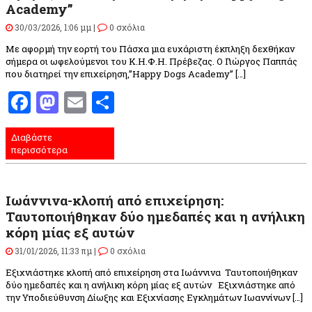
Academy”
30/03/2026, 1:06 μμ |
0 σχόλια
Με αφορμή την εορτή του Πάσχα μια ευχάριστη έκπληξη δεχθήκαν
σήμερα οι ωφελούμενοι του Κ.Η.Φ.Η. Πρέβεζας. Ο Γιώργος Παππάς
που διατηρεί την επιχείρηση,”Happy Dogs Academy” […]
Facebook
Mastodon
Email
Μοιραστείτε
Διαβάστε
περισσότερα
Ιωάννινα-κλοπή από επιχείρηση:
Ταυτοποιήθηκαν δύο ημεδαπές και η ανήλικη
κόρη μίας εξ αυτών
31/01/2026, 11:33 πμ |
0 σχόλια
Εξιχνιάστηκε κλοπή από επιχείρηση στα Ιωάννινα Ταυτοποιήθηκαν
δύο ημεδαπές και η ανήλικη κόρη μίας εξ αυτών Εξιχνιάστηκε από
την Υποδιεύθυνση Δίωξης και Εξιχνίασης Εγκλημάτων Ιωαννίνων […]