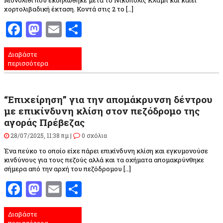
χορτολιβαδική έκταση. Κοντά στις 2 το […]
Facebook
Mastodon
Email
Μοιραστείτε
Διαβάστε
περισσότερα
“Επιχείρηση” για την απομάκρυνση δέντρου
με επικίνδυνη κλίση στον πεζόδρομο της
αγοράς Πρέβεζας
28/07/2025, 11:38 πμ |
0 σχόλια
Ένα πεύκο το οποίο είχε πάρει επικίνδυνη κλίση και εγκυμονούσε
κινδύνους για τους πεζούς αλλά και τα οχήματα απομακρύνθηκε
σήμερα από την αρχή του πεζόδρομου […]
Facebook
Mastodon
Email
Μοιραστείτε
Διαβάστε
περισσότερα