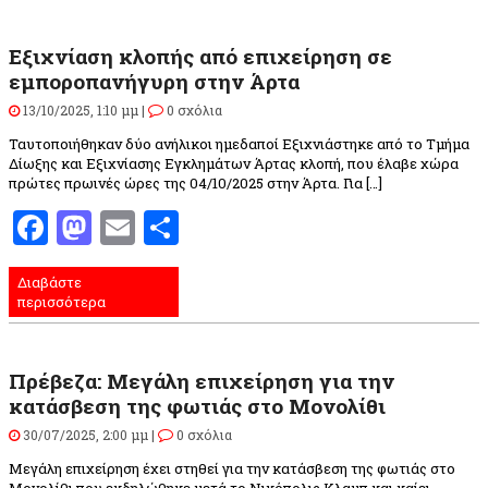
Εξιχνίαση κλοπής από επιχείρηση σε
εμποροπανήγυρη στην Άρτα
13/10/2025, 1:10 μμ |
0 σχόλια
Ταυτοποιήθηκαν δύο ανήλικοι ημεδαποί Εξιχνιάστηκε από το Τμήμα
Δίωξης και Εξιχνίασης Εγκλημάτων Άρτας κλοπή, που έλαβε χώρα
πρώτες πρωινές ώρες της 04/10/2025 στην Άρτα. Για […]
Facebook
Mastodon
Email
Μοιραστείτε
Διαβάστε
περισσότερα
Πρέβεζα: Μεγάλη επιχείρηση για την
κατάσβεση της φωτιάς στο Μονολίθι
30/07/2025, 2:00 μμ |
0 σχόλια
Μεγάλη επιχείρηση έχει στηθεί για την κατάσβεση της φωτιάς στο
Μονολίθι που εκδηλώθηκε μετά το Νικόπολις Κλαμπ και καίει