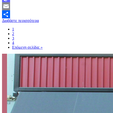
Mastodon
Email
Διαβάστε περισσότερα
Μοιραστείτε
1
2
3
4
Επόμενη σελίδα: »