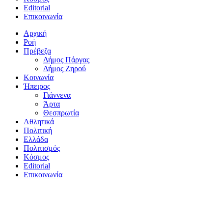
Editorial
Επικοινωνία
Αρχική
Ροή
Πρέβεζα
Δήμος Πάργας
Δήμος Ζηρού
Κοινωνία
Ήπειρος
Γιάννενα
Άρτα
Θεσπρωτία
Αθλητικά
Πολιτική
Ελλάδα
Πολιτισμός
Κόσμος
Editorial
Επικοινωνία