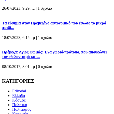
26/07/2023, 9:29 πμ |
1 σχόλιο
Τα εύσημα στον Πρεβεζάνο αστυνομικό που έσωσε το μικρό
παιδί...
18/07/2023, 6:15 μμ |
1 σχόλιο
Πρέβεζα: Άγιος Θωμάς: Ένα χωριό-πρότυπο, που αποθεώνει
τον εθελοντισμό και...
08/10/2017, 3:01 μμ |
0 σχόλια
ΚΑΤΗΓΟΡΙΕΣ
Editorial
Ελλάδα
Κόσμος
Πολιτική
Πολιτισμός
Κοινωνία