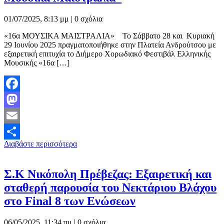
01/07/2025, 8:13 μμ |
0 σχόλια
«16α ΜΟΥΣΙΚΑ ΜΑΙΣΤΡΑΛΙΑ» Το Σάββατο 28 και Κυριακή
29 Ιουνίου 2025 πραγματοποιήθηκε στην Πλατεία Ανδρούτσου με
εξαιρετική επιτυχία το Διήμερο Χορωδιακό Φεστιβάλ Ελληνικής
Μουσικής «16α […]
Facebook
Mastodon
Email
Διαβάστε περισσότερα
Μοιραστείτε
Σ.Κ Νικόπολη Πρέβεζας: Εξαιρετική και
σταθερή παρουσία του Νεκτάριου Βλάχου
στο Final 8 των Ενώσεων
06/05/2025, 11:34 πμ |
0 σχόλια