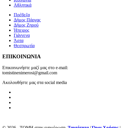
Αθλητικά
Πρέβεζα
Δήμος Πάργας
Δήμος Ζηρού
Ήπειρος
Γιάννενα
Άρτα
Θεσπρωτία
ΕΠΙΚΟΙΝΩΝΙΑ
Επικοινωνήστε μαζί μας στο e-mail:
tomistinenimerosi@gmail.com
Ακολουθήστε μας στα social media
© 2026 - ΤΟΜΗ στην ενημέρωση.
Ταυτότητα
|
Όροι Χρήσης
|