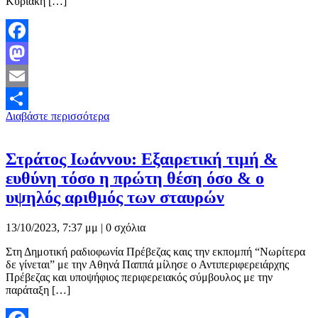
Κυριακή […]
Facebook
Mastodon
Email
Διαβάστε περισσότερα
Μοιραστείτε
Στράτος Ιωάννου: Εξαιρετική τιμή &
ευθύνη τόσο η πρώτη θέση όσο & ο
υψηλός αριθμός των σταυρών
13/10/2023, 7:37 μμ |
0 σχόλια
Στη Δημοτική ραδιοφωνία Πρέβεζας καις την εκπομπή “Νωρίτερα
δε γίνεται” με την Αθηνά Παππά μίλησε ο Αντιπεριφερειάρχης
Πρέβεζας και υποψήφιος περιφερειακός σύμβουλος με την
παράταξη […]