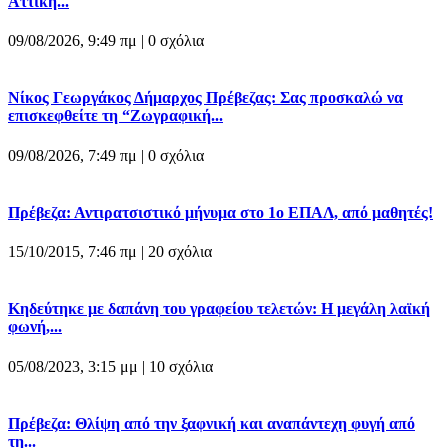
Αττική...
09/08/2026, 9:49 πμ |
0 σχόλια
Νίκος Γεωργάκος Δήμαρχος Πρέβεζας: Σας προσκαλώ να
επισκεφθείτε τη “Ζωγραφική...
09/08/2026, 7:49 πμ |
0 σχόλια
Πρέβεζα: Αντιρατσιστικό μήνυμα στο 1ο ΕΠΑΛ, από μαθητές!
15/10/2015, 7:46 πμ |
20 σχόλια
Κηδεύτηκε με δαπάνη του γραφείου τελετών: Η μεγάλη λαϊκή
φωνή,...
05/08/2023, 3:15 μμ |
10 σχόλια
Πρέβεζα: Θλίψη από την ξαφνική και αναπάντεχη φυγή από
τη...