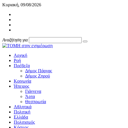
Κυριακή, 09/08/2026
Αναζήτηση για
Αρχική
Ροή
Πρέβεζα
Δήμος Πάργας
Δήμος Ζηρού
Κοινωνία
Ήπειρος
Γιάννενα
Άρτα
Θεσπρωτία
Αθλητικά
Πολιτική
Ελλάδα
Πολιτισμός
Κόσμος