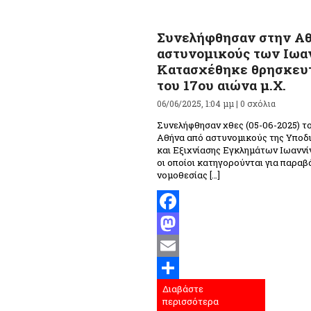
Συνελήφθησαν στην Αθ
αστυνομικούς των Ιωα
Κατασχέθηκε θρησκευτ
του 17ου αιώνα μ.Χ.
06/06/2025, 1:04 μμ |
0 σχόλια
Συνελήφθησαν χθες (05-06-2025) το
Αθήνα από αστυνομικούς της Υποδ
και Εξιχνίασης Εγκλημάτων Ιωαννί
οι οποίοι κατηγορούνται για παραβ
νομοθεσίας […]
Facebook
Mastodon
Email
Διαβάστε
Μοιραστείτε
περισσότερα