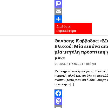
Facebook
Mastodon
Email
Διαβάστε
Μοιραστείτε
περισσότερα
Θανάσης Καββαδάς: «Μ
Βλυχού: Μία εικόνα από
μία μεγάλη προοπτική 
μας»
01/05/2024, 6:55 μμ |
0 σχόλια
Ένα σημαντικό έργο για το Βλυχό, 
περιοχή, αλλά και για όλη τη Λευκά
αναπτυξιακό, που θα δώσει ώθηση 
οικονομία […]
Facebook