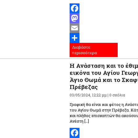
Facebook
Mastodon
Email
Διαβάστε
Μοιραστείτε
περισσότερα
Η Ανάσταση και το έθιμ
εικόνα του Αγίου Γεωρ
Άγιο Θωμά και το Σκαφ
Πρέβεζας
03/05/2024, 12:22 μμ |
0 σχόλια
Γραφική θα είναι και φέτος η Ανάστ
του Αγίου Θωμά στην Πρέβεζα. Κάτ
και πλήθος επισκεπτών θα ακούσου
Ανέστη […]