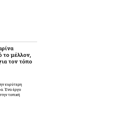
αρίνα
 το μέλλον,
για τον τόπο
την ευρύτερη
δα. Ένα έργο
στην τοπική