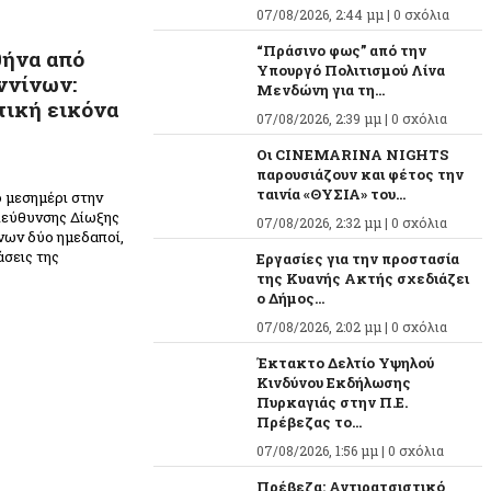
07/08/2026, 2:44 μμ |
0 σχόλια
“Πράσινο φως” από την
ήνα από
Υπουργό Πολιτισμού Λίνα
ννίνων:
Μενδώνη για τη...
ική εικόνα
07/08/2026, 2:39 μμ |
0 σχόλια
Οι CINEMARINA NIGHTS
παρουσιάζουν και φέτος την
ταινία «ΘΥΣΙΑ» του...
 μεσημέρι στην
ιεύθυνσης Δίωξης
07/08/2026, 2:32 μμ |
0 σχόλια
νων δύο ημεδαποί,
άσεις της
Εργασίες για την προστασία
της Κυανής Ακτής σχεδιάζει
ο Δήμος...
07/08/2026, 2:02 μμ |
0 σχόλια
Έκτακτο Δελτίο Υψηλού
Κινδύνου Εκδήλωσης
Πυρκαγιάς στην Π.Ε.
Πρέβεζας το...
07/08/2026, 1:56 μμ |
0 σχόλια
Πρέβεζα: Αντιρατσιστικό