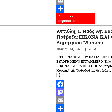
Mastodon
Email
Διαβάστε
Μοιραστείτε
περισσότερα
Αντιύλη, Ι. Ναός Αγ. Βα
Πρέβεζα: ΕΙΚΟΝΑ ΚΑΙ
Δημητρίου Μπόκου
28/03/2024, 1:56 μμ |
0 σχόλια
ΙΕΡΟΣ ΝΑΟΣ ΑΓΙΟΥ ΒΑΣΙΛΕΙΟΥ 
ΕΥΛΟΓΗΜΕΝΟ ΕΠΤΑΗΜΕΡΟ (31 ΜΑΡ
ΕΙΚΟΝΑ ΚΑΙ ΟΜΟΙΩΣΗ π. Δημητρ
Κυριακὴ τῆς Ὀρθοδοξίας δὲν ἔκλεισε
[…]
Facebook
Mastodon
Email