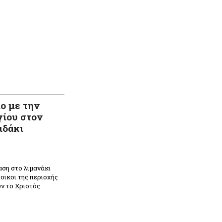
ο με την
γίου στον
ιδάκι
αση στο λιμανάκι
οικοι της περιοχής
ν το Χριστός