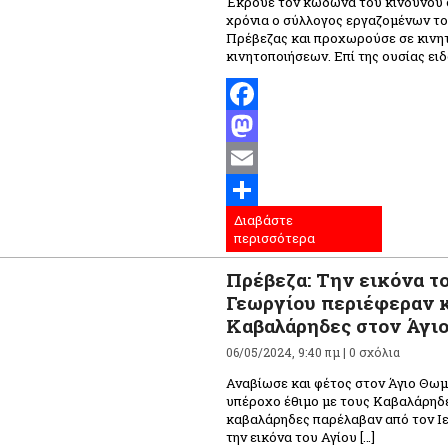
Έκρουε τον κώδωνα του κινδύνου 
χρόνια ο σύλλογος εργαζομένων τ
Πρέβεζας και προχωρούσε σε κινητ
κινητοποιήσεων. Επί της ουσίας ειδ
Facebook
Mastodon
Email
Διαβάστε
Μοιραστείτε
περισσότερα
Πρέβεζα: Την εικόνα τ
Γεωργίου περιέφεραν κ
Καβαλάρηδες στον Άγι
06/05/2024, 9:40 πμ |
0 σχόλια
Αναβίωσε και φέτος στον Άγιο Θωμ
υπέροχο έθιμο με τους Καβαλάρηδε
καβαλάρηδες παρέλαβαν από τον Ιε
την εικόνα του Αγίου […]