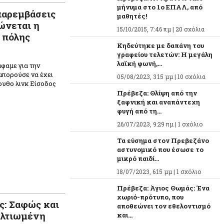
μήνυμα στο 1ο ΕΠΑΛ, από
 παρεμβάσεις
μαθητές!
ώνεται η
15/10/2015, 7:46 πμ |
20 σχόλια
 πόλης
Κηδεύτηκε με δαπάνη του
γραφείου τελετών: Η μεγάλη
λαϊκή φωνή,...
φαμε για την
μπορούσε να έχει
05/08/2023, 3:15 μμ |
10 σχόλια
ουθο λινκ Είσοδος
Πρέβεζα: Θλίψη από την
ξαφνική και αναπάντεχη
φυγή από τη...
26/07/2023, 9:29 πμ |
1 σχόλιο
Τα εύσημα στον Πρεβεζάνο
αστυνομικό που έσωσε το
μικρό παιδί...
18/07/2023, 6:15 μμ |
1 σχόλιο
Πρέβεζα: Άγιος Θωμάς: Ένα
χωριό-πρότυπο, που
ς: Σαφώς και
αποθεώνει τον εθελοντισμό
ελτιωμένη
και...