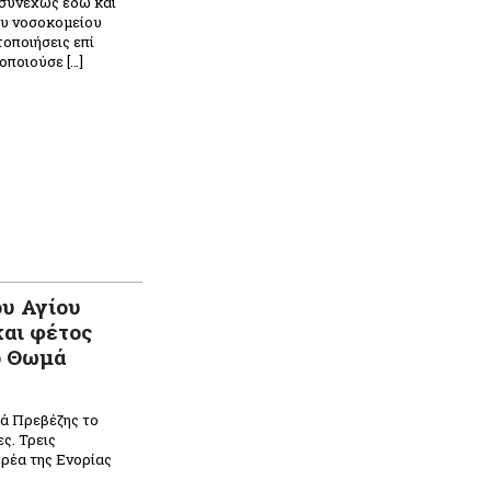
συνεχώς εδώ και
ου νοσοκομείου
οποιήσεις επί
οποιούσε […]
ου Αγίου
αι φέτος
ο Θωμά
ά Πρεβέζης το
ς. Τρεις
ρέα της Ενορίας