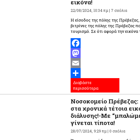
εικόνα!
22/08/2024, 10:34 πμ |
7 σχόλια
Η είσοδος της πόλης της Πρέβεζας, 
βιτρίνες της πόλης της Πρέβεζας π
τουρισμό. Σε ότι αφορά την εικόνα τ
Facebook
Mastodon
Email
Διαβάστε
Μοιραστείτε
περισσότερα
Νοσοκομείο Πρέβεζας:
στα χρονικά τέτοια εικ
διάλυσης!-Με “μπαλώμ
γίνεται τίποτα!
28/07/2024, 9:29 πμ |
0 σχόλια