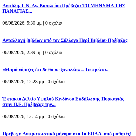
Αντιύλη. Ι. Ν. Αγ. Βασιλείου Πρέβεζα: ΤΟ ΜΗΝΥΜΑ ΤΗΣ
ΠΑΝΑΓΙΑΣ...
06/08/2026, 5:30 μμ |
0 σχόλια
Ανταλλαγή βιβλίων από τον Σύλλογο Περί Βιβλίου Πρέβεζας
06/08/2026, 2:39 μμ |
0 σχόλια
«Μαμά νόμιζες ότι δε θα σε ξαναδώ;» – Τα πρώτα...
06/08/2026, 12:28 μμ |
0 σχόλια
Έκτακτο Δελτίο Υψηλού Κινδύνου Εκδήλωσης Πυρκαγιάς
στην Π.Ε. Πρέβεζας την...
06/08/2026, 12:14 μμ |
0 σχόλια
Πρέβεζα: Αντιρατσιστικό μήνυμα στο 1ο ΕΠΑΛ, από μαθητές!