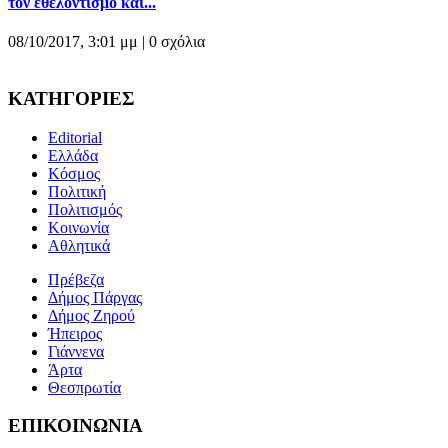
τον εθελοντισμό και...
08/10/2017, 3:01 μμ |
0 σχόλια
ΚΑΤΗΓΟΡΙΕΣ
Editorial
Ελλάδα
Κόσμος
Πολιτική
Πολιτισμός
Κοινωνία
Αθλητικά
Πρέβεζα
Δήμος Πάργας
Δήμος Ζηρού
Ήπειρος
Γιάννενα
Άρτα
Θεσπρωτία
ΕΠΙΚΟΙΝΩΝΙΑ