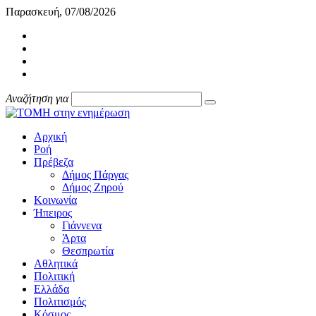
Παρασκευή, 07/08/2026
Αναζήτηση για
Αρχική
Ροή
Πρέβεζα
Δήμος Πάργας
Δήμος Ζηρού
Κοινωνία
Ήπειρος
Γιάννενα
Άρτα
Θεσπρωτία
Αθλητικά
Πολιτική
Ελλάδα
Πολιτισμός
Κόσμος