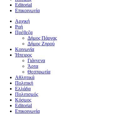
Editorial
Επικοινωνία
Αρχική
Ροή
Πρέβεζα
Δήμος Πάργας
Δήμος Ζηρού
Κοινωνία
Ήπειρος
Γιάννενα
Άρτα
Θεσπρωτία
Αθλητικά
Πολιτική
Ελλάδα
Πολιτισμός
Κόσμος
Editorial
Επικοινωνία