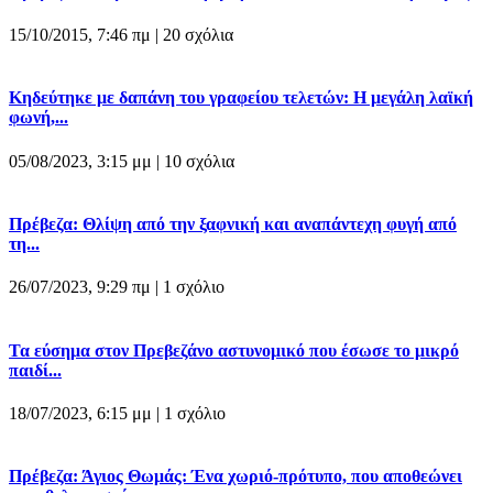
15/10/2015, 7:46 πμ |
20 σχόλια
Κηδεύτηκε με δαπάνη του γραφείου τελετών: Η μεγάλη λαϊκή
φωνή,...
05/08/2023, 3:15 μμ |
10 σχόλια
Πρέβεζα: Θλίψη από την ξαφνική και αναπάντεχη φυγή από
τη...
26/07/2023, 9:29 πμ |
1 σχόλιο
Τα εύσημα στον Πρεβεζάνο αστυνομικό που έσωσε το μικρό
παιδί...
18/07/2023, 6:15 μμ |
1 σχόλιο
Πρέβεζα: Άγιος Θωμάς: Ένα χωριό-πρότυπο, που αποθεώνει