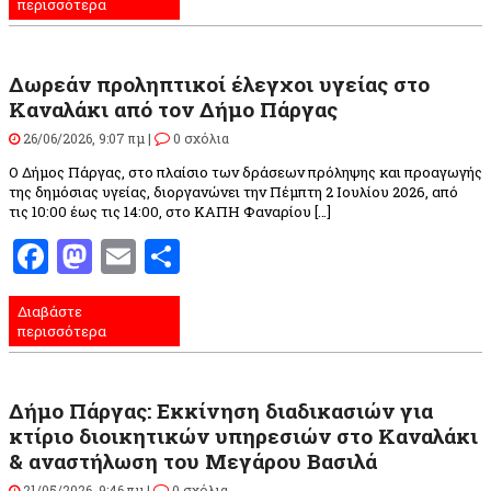
περισσότερα
Δωρεάν προληπτικοί έλεγχοι υγείας στο
Καναλάκι από τον Δήμο Πάργας
26/06/2026, 9:07 πμ |
0 σχόλια
Ο Δήμος Πάργας, στο πλαίσιο των δράσεων πρόληψης και προαγωγής
της δημόσιας υγείας, διοργανώνει την Πέμπτη 2 Ιουλίου 2026, από
τις 10:00 έως τις 14:00, στο ΚΑΠΗ Φαναρίου […]
Facebook
Mastodon
Email
Μοιραστείτε
Διαβάστε
περισσότερα
Δήμο Πάργας: Εκκίνηση διαδικασιών για
κτίριο διοικητικών υπηρεσιών στο Καναλάκι
& αναστήλωση του Μεγάρου Βασιλά
21/05/2026, 9:46 πμ |
0 σχόλια