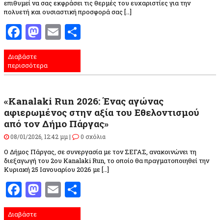
επιθυμεί να σας εκφράσει τις θερμές του ευχαριστίες για την
πολυετή και ουσιαστική προσφορά σας […]
Facebook
Mastodon
Email
Μοιραστείτε
Διαβάστε
περισσότερα
«Kanalaki Run 2026: Ένας αγώνας
αφιερωμένος στην αξία του Εθελοντισμού
από τον Δήμο Πάργας»
08/01/2026, 12:42 μμ |
0 σχόλια
Ο Δήμος Πάργας, σε συνεργασία με τον ΣΕΓΑΣ, ανακοινώνει τη
διεξαγωγή του 2ου Kanalaki Run, το οποίο θα πραγματοποιηθεί την
Κυριακή 25 Ιανουαρίου 2026 με […]
Facebook
Mastodon
Email
Μοιραστείτε
Διαβάστε