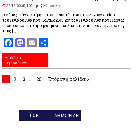
22/12/2025, 1:01 μμ |
0 σχόλια
Ο Δήμος Πάργας τίμησε τους μαθητές του ΕΠΑΛ Καναλακίου,
του Γενικού Λυκείου Καναλακίου και του Γενικού Λυκείου Πάργας,
οι οποίοι κατά το προηγούμενο σχολικό έτος πέτυχαν την εισαγωγή
τους […]
Facebook
Mastodon
Email
Μοιραστείτε
Διαβάστε
περισσότερα
1
2
3
…
20
Επόμενη σελίδα: »
ΡΟΗ
ΔΗΜΟΦΙΛΗ