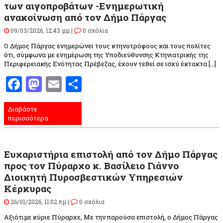
των αιγοπροβάτων -Ενημερωτική
ανακοίνωση από τον Δήμο Πάργας
09/03/2026, 12:43 μμ |
0 σχόλια
Ο Δήμος Πάργας ενημερώνει τους κτηνοτρόφους και τους πολίτες
ότι, σύμφωνα με ενημέρωση της Υποδιεύθυνσης Κτηνιατρικής της
Περιφερειακής Ενότητας Πρέβεζας, έχουν τεθεί σε ισχύ έκτακτα […]
Facebook
Mastodon
Email
Μοιραστείτε
Διαβάστε
περισσότερα
Ευχαριστήρια επιστολή από τον Δήμο Πάργας
προς τον Πύραρχο κ. Βασίλειο Γιάννο
Διοικητή Πυροσβεστικών Υπηρεσιών
Κέρκυρας
26/01/2026, 11:02 πμ |
0 σχόλια
Αξιότιμε κύριε Πύραρχε, Με την παρούσα επιστολή, ο Δήμος Πάργας