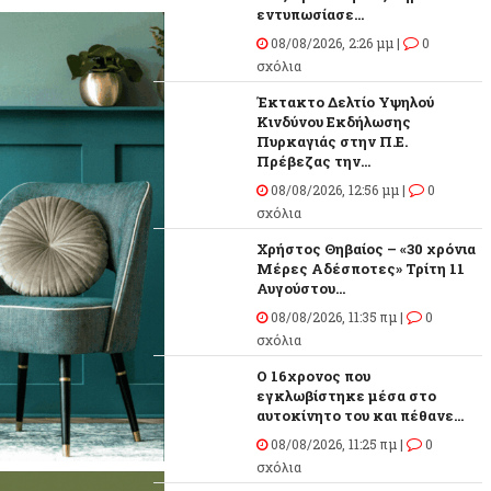
εντυπωσίασε...
08/08/2026, 2:26 μμ |
0
σχόλια
Έκτακτο Δελτίο Υψηλού
Κινδύνου Εκδήλωσης
Πυρκαγιάς στην Π.Ε.
Πρέβεζας την...
08/08/2026, 12:56 μμ |
0
σχόλια
Χρήστος Θηβαίος – «30 χρόνια
Μέρες Αδέσποτες» Τρίτη 11
Αυγούστου...
08/08/2026, 11:35 πμ |
0
σχόλια
O 16χρονος που
εγκλωβίστηκε μέσα στο
αυτοκίνητο του και πέθανε...
08/08/2026, 11:25 πμ |
0
σχόλια