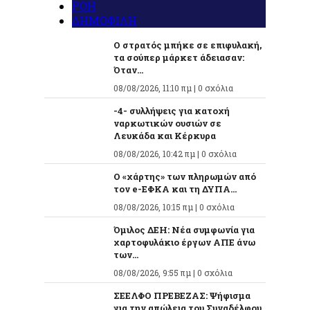
ΡΟΗ
ΔΗΜΟΦΙΛΗ
Ο στρατός μπήκε σε επιφυλακή,
τα σούπερ μάρκετ άδειασαν:
Όταν...
08/08/2026, 11:10 πμ |
0 σχόλια
-4- συλλήψεις για κατοχή
ναρκωτικών ουσιών σε
Λευκάδα και Κέρκυρα
08/08/2026, 10:42 πμ |
0 σχόλια
Ο «χάρτης» των πληρωμών από
τον e-ΕΦΚΑ και τη ΔΥΠΑ...
08/08/2026, 10:15 πμ |
0 σχόλια
Όμιλος ΔΕΗ: Νέα συμφωνία για
χαρτοφυλάκιο έργων ΑΠΕ άνω
των...
08/08/2026, 9:55 πμ |
0 σχόλια
ΣΕΕΛΦΟ ΠΡΕΒΕΖΑΣ: Ψήφισμα
για την απώλεια του Συναδέλφου