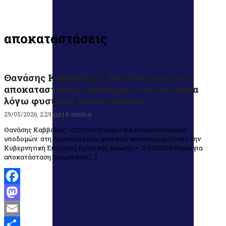
αποκαταστάσεις
Θανάσης Καββαδάς: 2.000.000 ευρώ για
αποκαταστάσεις υποδομών στη Λευκάδα
λόγω φυσικών καταστροφών
29/05/2026, 2:29 μμ |
0 σχόλια
Θανάσης Καββαδάς: «2.000.000 ευρώ για αποκαταστάσεις
υποδομών στη Λευκάδα λόγω φυσικών καταστροφών από την
Κυβερνητική Επιτροπή Κρατικής Αρωγής» 2.000.000 ευρώ για
αποκατάσταση ζημιών που […]
Facebook
Mastodon
Email