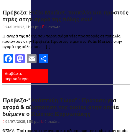
Πρέβεζα: Polis Market, ποικιλία και προσιτές
τιμές στην αγορά της πόλης σου!
24/10/2025, 11:39 μμ |
0 σχόλια
Η αγορά της πόλης σου παρουσιάζει νέες προσφορές σε ποικιλία
προϊόντων στην Πρέβεζα. Προσιτές τιμές στο Polis Market, στην
αγορά της πόλης σου! […]
Facebook
Mastodon
Email
Μοιραστείτε
Διαβάστε
περισσότερα
Πρέβεζα-“Ανάπτυξη Τώρα” : Πρόταση για
αγορά & αξιοποίηση της οικίας στην οποία
διέμενε ο Κώστας Καρυωτάκης
05/07/2025, 1:58 μμ |
0 σχόλια
ΘΕΜΑ: Πρόταση για την αγορά και αξιοποίηση της οικίας στην οποία