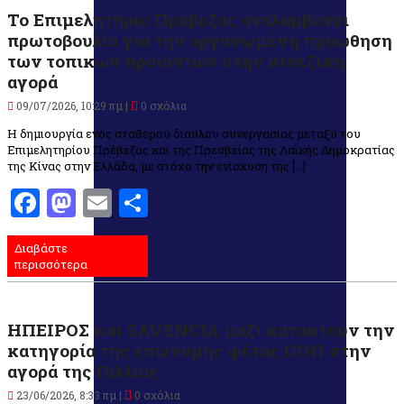
Το Επιμελητήριο Πρέβεζας αναλαμβάνει
πρωτοβουλία για την οργανωμένη προώθηση
των τοπικών προϊόντων στην κινεζική
αγορά
09/07/2026, 10:29 πμ |
0 σχόλια
Η δημιουργία ενός σταθερού διαύλου συνεργασίας μεταξύ του
Επιμελητηρίου Πρέβεζας και της Πρεσβείας της Λαϊκής Δημοκρατίας
της Κίνας στην Ελλάδα, με στόχο την ενίσχυση της […]
Facebook
Mastodon
Email
Μοιραστείτε
Διαβάστε
περισσότερα
ΗΠΕΙΡΟΣ και SAVENCIA μαζί κατακτούν την
κατηγορία της επώνυμης φέτας ΠΟΠ στην
αγορά της Γαλλίας
23/06/2026, 8:33 πμ |
0 σχόλια