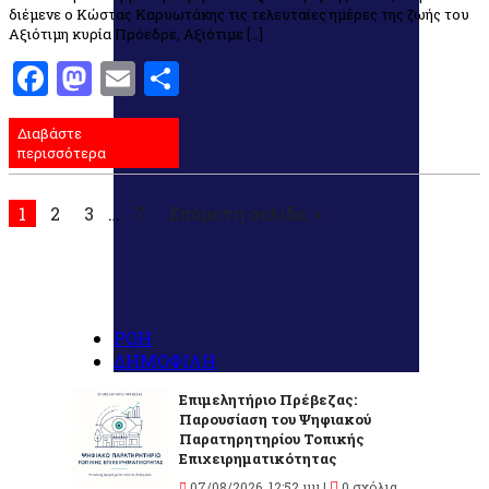
διέμενε ο Κώστας Καρυωτάκης τις τελευταίες ημέρες της ζωής του
Αξιότιμη κυρία Πρόεδρε, Αξιότιμε […]
Facebook
Mastodon
Email
Μοιραστείτε
Διαβάστε
περισσότερα
1
2
3
…
7
Επόμενη σελίδα: »
ΡΟΗ
ΔΗΜΟΦΙΛΗ
Επιμελητήριο Πρέβεζας:
Παρουσίαση του Ψηφιακού
Παρατηρητηρίου Τοπικής
Επιχειρηματικότητας
07/08/2026, 12:52 μμ |
0 σχόλια