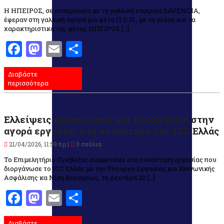
Η ΗΠΕΙΡΟΣ, σε συνεργασία με τη γαλλική εταιρεία SAVENCIA,
έφεραν στη γαλλική αγορά μια φέτα Π.Ο.Π., με τη γεύση και τα
χαρακτηριστικά της φέτας ΗΠΕΙΡΟΣ […]
Facebook
Mastodon
Email
Μοιραστείτε
Διαβάστε
περισσότερα
Ελλείψεις προσωπικού και προκλήσεις στην
αγορά εργασίας στη συνάντηση του ICC Ελλάς
21/04/2026, 11:59 πμ |
0 σχόλια
Το Επιμελητήριο Πρέβεζας συμμετείχε στη συνάντηση εργασίας που
διοργάνωσε το ICC Ελλάς με την Υπουργό Εργασίας και Κοινωνικής
Ασφάλισης κα Νίκη Κεραμέως, τη Δευτέρα 20 […]
Facebook
Mastodon
Email
Μοιραστείτε
Διαβάστε