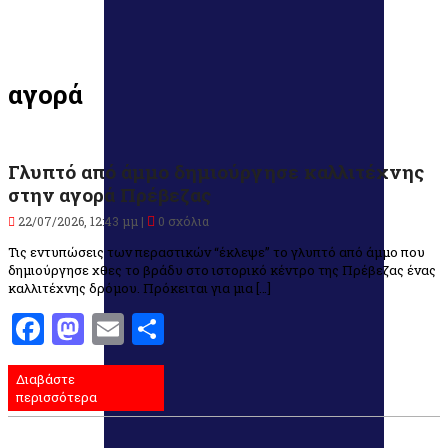
αγορά
Γλυπτό από άμμο δημιούργησε καλλιτέχνης
στην αγορά Πρέβεζας
22/07/2026, 12:43 μμ |
0 σχόλια
Τις εντυπώσεις των περαστικών “έκλεψε” το γλυπτό από άμμο που
δημιούργησε χθες το βράδυ στο ιστορικό κέντρο της Πρέβεζας ένας
καλλιτέχνης δρόμου. Πρόκειται για μια […]
Facebook
Mastodon
Email
Μοιραστείτε
Διαβάστε
περισσότερα