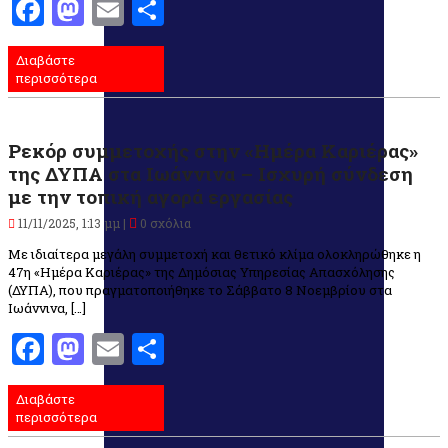
Facebook
Mastodon
Email
Μοιραστείτε
Διαβάστε
περισσότερα
Ρεκόρ συμμετοχής στην «Ημέρα Καριέρας»
της ΔΥΠΑ στα Ιωάννινα – Ισχυρή σύνδεση
με την τοπική αγορά εργασίας
11/11/2025, 1:13 μμ |
0 σχόλια
Με ιδιαίτερα μεγάλη συμμετοχή και θετικό κλίμα ολοκληρώθηκε η
47η «Ημέρα Καριέρας» της Δημόσιας Υπηρεσίας Απασχόλησης
(ΔΥΠΑ), που πραγματοποιήθηκε το Σάββατο 8 Νοεμβρίου στα
Ιωάννινα, […]
Facebook
Mastodon
Email
Μοιραστείτε
Διαβάστε
περισσότερα