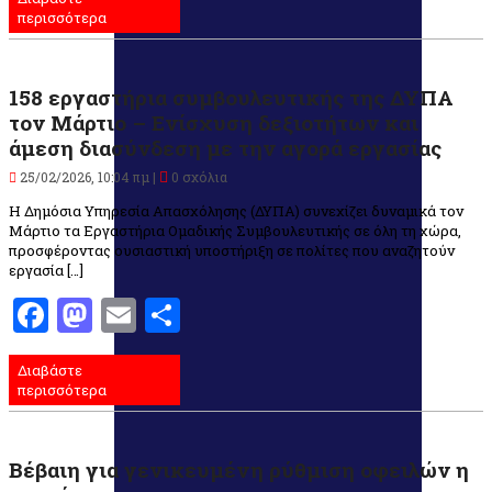
περισσότερα
158 εργαστήρια συμβουλευτικής της ΔΥΠΑ
τον Μάρτιο – Ενίσχυση δεξιοτήτων και
άμεση διασύνδεση με την αγορά εργασίας
25/02/2026, 10:04 πμ |
0 σχόλια
Η Δημόσια Υπηρεσία Απασχόλησης (ΔΥΠΑ) συνεχίζει δυναμικά τον
Μάρτιο τα Εργαστήρια Ομαδικής Συμβουλευτικής σε όλη τη χώρα,
προσφέροντας ουσιαστική υποστήριξη σε πολίτες που αναζητούν
εργασία […]
Facebook
Mastodon
Email
Μοιραστείτε
Διαβάστε
περισσότερα
Βέβαιη για γενικευμένη ρύθμιση οφειλών η