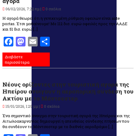
αγορά
06/02/2026, 7:22 πμ |
0 σχόλια
Η αγορά θεωρεί ότι η γενικευμένη ρύθμιση οφειλών είναι ante
portas. Έτσι μαθαίνουμε! Με 112 δισ. ευρώ οφειλές προς την ΑΑΔΕ
και 51 δισ. ευρώ […]
Facebook
Mastodon
Email
Μοιραστείτε
Διαβάστε
περισσότερα
Νέους ορίζοντες στην τουριστική αγορά της
Ηπείρου ανοίγουν η αεροπορική σύνδεση του
Ακτίου με το Μάντσεστερ
15/01/2026, 1:29 μμ |
0 σχόλια
Ένα σημαντικό άνοιγμα στην τουριστική αγορά της Ηπείρου και της
Αιτωλοακαρνανίας δημιουργεί η απευθείας σύνδεσης πτήσεων που
θα συνδέουν το Μάντσεστερ με το διεθνές αεροδρόμιο […]