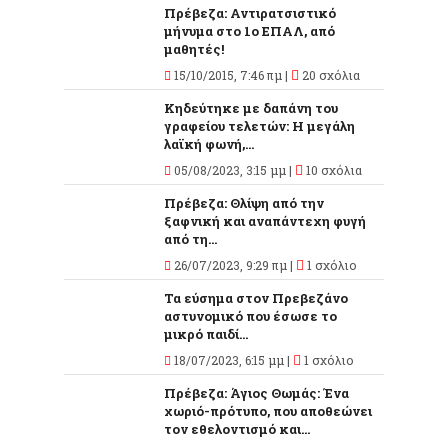
Πρέβεζα: Αντιρατσιστικό
μήνυμα στο 1ο ΕΠΑΛ, από
μαθητές!
15/10/2015, 7:46 πμ |
20 σχόλια
Κηδεύτηκε με δαπάνη του
γραφείου τελετών: Η μεγάλη
λαϊκή φωνή,...
05/08/2023, 3:15 μμ |
10 σχόλια
Πρέβεζα: Θλίψη από την
ξαφνική και αναπάντεχη φυγή
από τη...
26/07/2023, 9:29 πμ |
1 σχόλιο
Τα εύσημα στον Πρεβεζάνο
αστυνομικό που έσωσε το
μικρό παιδί...
18/07/2023, 6:15 μμ |
1 σχόλιο
Πρέβεζα: Άγιος Θωμάς: Ένα
χωριό-πρότυπο, που αποθεώνει
τον εθελοντισμό και...