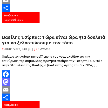
Mastodon
Email
Διαβάστε
Μοιραστείτε
περισσότερα
Βασίλης Τσίρκας: Τώρα είναι ώρα για δουλειά
για να ξελασπώσουμε τον τόπο
18/05/2017, 1:40 μμ |
0 σχόλια
Ομιλία στο πλαίσιο της συζήτησης του νομοσχεδίου για την
επικύρωση της συμφωνίας, πραγματοποίησε την Τέταρτη 17/5/2017
στην Ολομέλεια της Βουλής, ο βουλευτής Άρτας του ΣΥΡΙΖΑ, […]
Facebook
Mastodon
Email
Διαβάστε
Μοιραστείτε