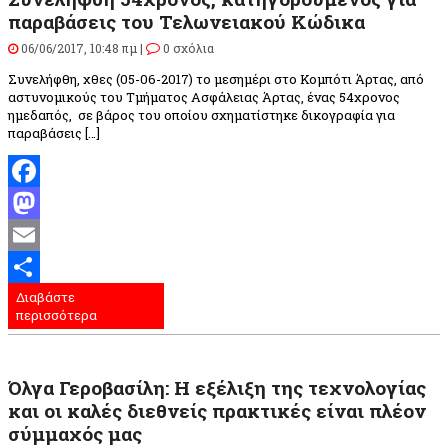
παραβάσεις του Τελωνειακού Κώδικα
06/06/2017, 10:48 πμ |
0 σχόλια
Συνελήφθη, χθες (05-06-2017) το μεσημέρι στο Κομπότι Άρτας, από
αστυνομικούς του Τμήματος Ασφάλειας Άρτας, ένας 54χρονος
ημεδαπός, σε βάρος του οποίου σχηματίστηκε δικογραφία για
παραβάσεις […]
Facebook
Mastodon
Email
Διαβάστε
Μοιραστείτε
περισσότερα
Όλγα Γεροβασίλη: Η εξέλιξη της τεχνολογίας
και οι καλές διεθνείς πρακτικές είναι πλέον
σύμμαχός μας