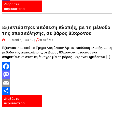
Διαβάστε
Μοιραστείτε
περισσότερα
Εξιχνιάστηκε υπόθεση κλοπής, με τη μέθοδο
της απασχόλησης, σε βάρος 83χρονου
10/06/2017, 9:44 πμ |
0 σχόλια
Εξιχνιάστηκε από το Τμήμα Ασφάλειας Άρτας, υπόθεση κλοπής, με τη
μέθοδο της απασχόλησης, σε βάρος 83χρονου ημεδαπού και
σχηματίσθηκε σχετική δικογραφία σε βάρος 32χρονου ημεδαπού. […]
Facebook
Mastodon
Email
Διαβάστε
Μοιραστείτε
περισσότερα