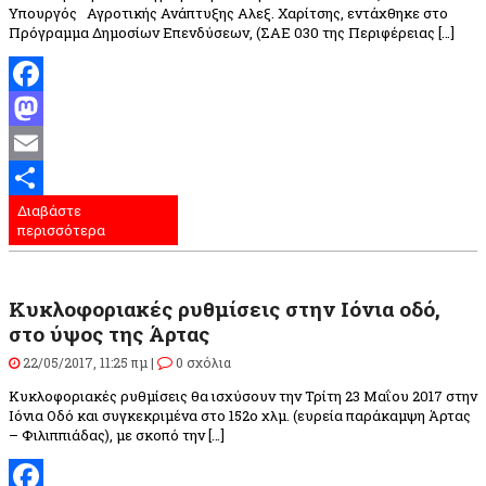
Υπουργός Αγροτικής Ανάπτυξης Αλεξ. Χαρίτσης, εντάχθηκε στο
Πρόγραμμα Δημοσίων Επενδύσεων, (ΣΑΕ 030 της Περιφέρειας […]
Facebook
Mastodon
Email
Διαβάστε
Μοιραστείτε
περισσότερα
Κυκλοφοριακές ρυθμίσεις στην Ιόνια οδό,
στο ύψος της Άρτας
22/05/2017, 11:25 πμ |
0 σχόλια
Κυκλοφοριακές ρυθμίσεις θα ισχύσουν την Τρίτη 23 Μαΐου 2017 στην
Ιόνια Οδό και συγκεκριμένα στο 152ο χλμ. (ευρεία παράκαμψη Άρτας
– Φιλιππιάδας), με σκοπό την […]