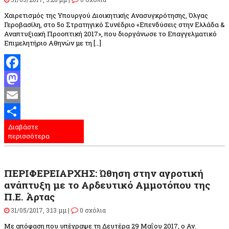
Χαιρετισμός της Υπουργού Διοικητικής Ανασυγκρότησης, Όλγας
Γεροβασίλη, στο 5ο Στρατηγικό Συνέδριο «Επενδύσεις στην Ελλάδα &
Αναπτυξιακή Προοπτική 2017», που διοργάνωσε το Επαγγελματικό
Επιμελητήριο Αθηνών με τη […]
Facebook
Mastodon
Email
Διαβάστε
Μοιραστείτε
περισσότερα
ΠΕΡΙΦΕΡΕΙΑΡΧΗΣ: Ώθηση στην αγροτική
ανάπτυξη με το Αρδευτικό Αμμοτόπου της
Π.Ε. Άρτας
31/05/2017, 3:13 μμ |
0 σχόλια
Με απόφαση που υπέγραψε τη Δευτέρα 29 Μαΐου 2017, ο Αν.