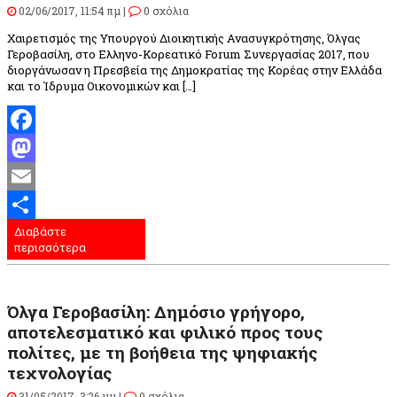
02/06/2017, 11:54 πμ |
0 σχόλια
Χαιρετισμός της Υπουργού Διοικητικής Ανασυγκρότησης, Όλγας
Γεροβασίλη, στο Ελληνο-Κορεατικό Forum Συνεργασίας 2017, που
διοργάνωσαν η Πρεσβεία της Δημοκρατίας της Κορέας στην Ελλάδα
και το Ίδρυμα Οικονομικών και […]
Facebook
Mastodon
Email
Διαβάστε
Μοιραστείτε
περισσότερα
Όλγα Γεροβασίλη: Δημόσιο γρήγορο,
αποτελεσματικό και φιλικό προς τους
πολίτες, με τη βοήθεια της ψηφιακής
τεχνολογίας
31/05/2017, 3:26 μμ |
0 σχόλια