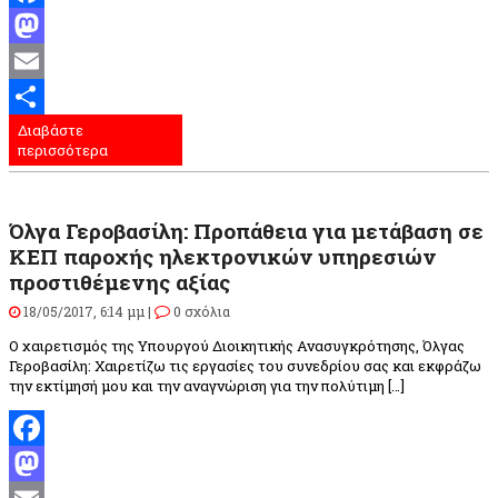
Facebook
Mastodon
Email
Διαβάστε
Μοιραστείτε
περισσότερα
Όλγα Γεροβασίλη: Προπάθεια για μετάβαση σε
ΚΕΠ παροχής ηλεκτρονικών υπηρεσιών
προστιθέμενης αξίας
18/05/2017, 6:14 μμ |
0 σχόλια
Ο χαιρετισμός της Υπουργού Διοικητικής Ανασυγκρότησης, Όλγας
Γεροβασίλη: Χαιρετίζω τις εργασίες του συνεδρίου σας και εκφράζω
την εκτίμησή μου και την αναγνώριση για την πολύτιμη […]
Facebook