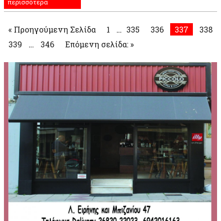
περισσότερα
« Προηγούμενη Σελίδα
1
…
335
336
337
338
339
…
346
Επόμενη σελίδα: »