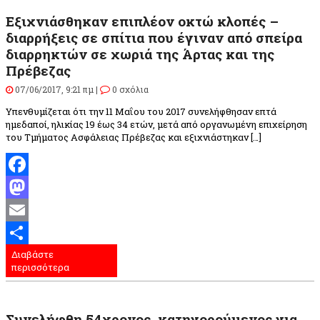
Εξιχνιάσθηκαν επιπλέον οκτώ κλοπές –
διαρρήξεις σε σπίτια που έγιναν από σπείρα
διαρρηκτών σε χωριά της Άρτας και της
Πρέβεζας
07/06/2017, 9:21 πμ |
0 σχόλια
Υπενθυμίζεται ότι την 11 Μαΐου του 2017 συνελήφθησαν επτά
ημεδαποί, ηλικίας 19 έως 34 ετών, μετά από οργανωμένη επιχείρηση
του Τμήματος Ασφάλειας Πρέβεζας και εξιχνιάστηκαν […]
Facebook
Mastodon
Email
Διαβάστε
Μοιραστείτε
περισσότερα
Συνελήφθη 54χρονος, κατηγορούμενος για