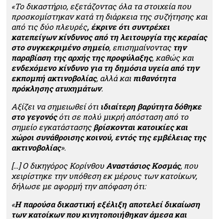
«Το δικαστήριο, εξετάζοντας όλα τα στοιχεία που
προσκομίστηκαν κατά τη διάρκεια της συζήτησης και
από τις δύο πλευρές
, έκρινε ότι συντρέχει
κατεπείγων κίνδυνος από τη λειτουργία της κεραίας
στο συγκεκριμένο σημείο
, επισημαίνοντας
την
παραβίαση της αρχής της προφύλαξης
, καθώς και
ενδεχόμενο κίνδυνο για τη δημόσια υγεία από την
εκπομπή ακτινοβολίας
, αλλά και
πιθανότητα
πρόκλησης ατυχημάτων
.
Αξίζει να σημειωθεί ότι
ιδιαίτερη βαρύτητα δόθηκε
στο γεγονός
ότι σε πολύ μικρή απόσταση από το
σημείο εγκατάστασης
βρίσκονται κατοικίες και
χώροι συνάθροισης κοινού, εντός της εμβέλειας της
ακτινοβολίας
».
[…] Ο δικηγόρος Κορίνθου
Αναστάσιος Κοσμάς
, που
χειρίστηκε την υπόθεση εκ μέρους των κατοίκων,
δήλωσε με αφορμή την απόφαση ότι:
«
Η παρούσα δικαστική εξέλιξη αποτελεί δικαίωση
των κατοίκων που κινητοποιήθηκαν άμεσα και