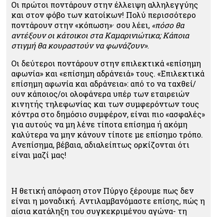
Οι πρώτοι ποντάρουν στην έλλειψη αλληλεγγύης
και στον φόβο των κατοίκων! Πολύ περισσότερο
ποντάρουν στην «κόπωση»· σου λέει,
«πόσο θα
αντέξουν οι κάτοικοι στα Καμαρινιώτικα; Κάποια
στιγμή θα κουραστούν να φωνάζουν»
.
Οι δεύτεροι ποντάρουν στην επιλεκτικά «επίσημη
αφωνία» και «επίσημη αδράνειά» τους. «Επιλεκτικά
επίσημη αφωνία και αδράνεια»: από το να ταχθεί/
ουν κάποιος/οι ολοφάνερα υπέρ των εταιρειών
κινητής τηλεφωνίας και των συμφερόντων τους
κόντρα στο δημόσιο συμφέρον, είναι πιο «ασφαλές»
για αυτούς να μη λένε τίποτα επίσημα ή ακόμη
καλύτερα να μην κάνουν τίποτε με επίσημο τρόπο.
Ανεπίσημα, βέβαια, αδιαλείπτως ορκίζονται ότι
είναι μαζί μας!
Η θετική απόφαση στον Πύργο ξέρουμε πως δεν
είναι η μοναδική. Αντιλαμβανόμαστε επίσης, πώς η
αίσια κατάληξη του συγκεκριμένου αγώνα- τη