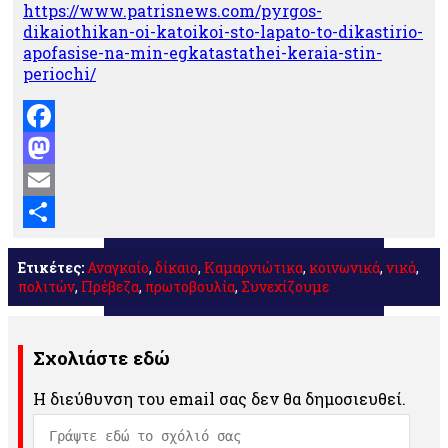
https://www.patrisnews.com/pyrgos-
dikaiothikan-oi-katoikoi-sto-lapato-to-dikastirio-
apofasise-na-min-egkatastathei-keraia-stin-
periochi/
Facebook
Mastodon
Email
Μοιραστείτε
Ετικέτες:
Αναγκαίο
,
δίκαιο
,
Καμαρνιώτικα
,
κοινωνικά
,
νικά
,
πολιτών
,
Πρέβεζα
,
πρωτοβουλία
,
Συνεχίζουμε
Σχολιάστε εδώ
Η διεύθυνση του email σας δεν θα δημοσιευθεί.