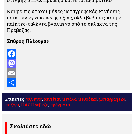
στιγμής ο ΠΑΣ Πρέβεζα κρίνεται εξαιρετικό.
Και με τις στοχευμένες μεταγραφικές κινήσεις
παικτών εγνωσμένης αξίας, αλλά βεβαίως και με
παίκτες-ταλέντα βγαλμένα από τα σπλάχνα της
Πρέβεζας.
Σπύρος Πλέουρας
Facebook
Mastodon
Email
Μοιραστείτε
Ετικέτες:
‘έξυπνα’
,
κινείται
,
μεγάλα
,
μεθοδικά
,
μεταγραφικό
,
παζάρι
,
ΠΑΣ Πρέβεζα
,
πράγματα
Σχολιάστε εδώ