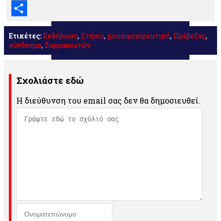
Email
Μοιραστείτε
Ετικέτες:
Εκδήλωση
,
Ετήσια
,
μουσικοχορευτική
,
Πρέβεζας
,
σύνδεσμο
,
Συρρακιωτών
Σχολιάστε εδώ
Η διεύθυνση του email σας δεν θα δημοσιευθεί.