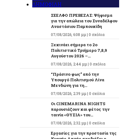
ΔΗΜΟΦΙΛΗ
ΣΕΕΛΦΟ ΠΡΕΒΕΖΑΣ: Ψήφισμα
για την απώλεια του Συναδέλφου
Αναστάσιου Παμπουκίδη
07/08/2026, 6:08 μμ |
0 σχόλια
Ξεκινάει σήμερα το 2ο
Πολιτιστικό Τριήμερο 7,8,9
Αυγούστου 2026 –...
07/08/2026, 2:44 μμ |
0 σχόλια
“Πράσινο φως” από την
Υπουργό Πολιτισμού Λίνα
Μενδώνη για τη...
07/08/2026, 2:39 μμ |
0 σχόλια
Οι CINEMARINA NIGHTS
παρουσιάζουν και φέτος την
ταινία «ΘΥΣΙΑ» του...
07/08/2026, 2:32 μμ |
0 σχόλια
Εργασίες για την προστασία της
Κυανής Ακτής σχεδιάζει ο