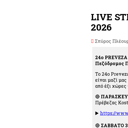
LIVE S
2026
Σπύρος Πλέου
24ο PREVEZA
Πεζόδρομος 
Το 24ο Prevez
είναι μαζί μα
από έξι χώρες 
🔴
ΠΑΡΑΣΚΕΥΗ
Πρέβεζας Kost
▶️
https://ww
🔴
ΣΑΒΒΑΤΟ 30