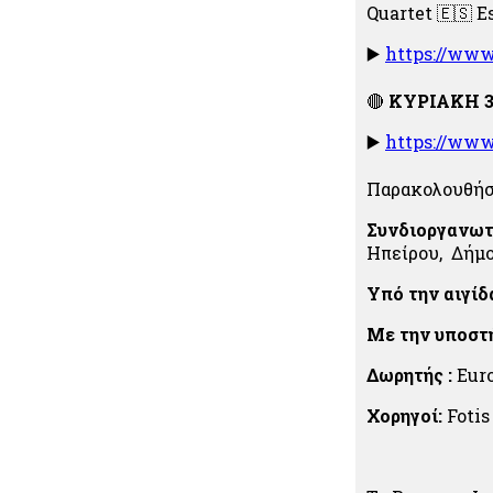
Quartet
🇪🇸
Es
▶️
https://ww
🔴
ΚΥΡΙΑΚΗ 31
▶️
https://ww
Παρακολουθήστ
Συνδιοργανωτ
Ηπείρου, Δήμ
Υπό την αιγίδ
Με την υποστ
Δωρητής :
Eur
Χορηγοί:
Fotis