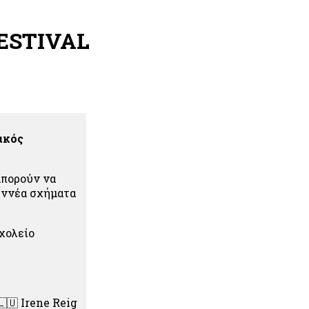
ESTIVAL
ιακός
μπορούν να
 εννέα σχήματα
χολείο
🇱🇺
Irene Reig