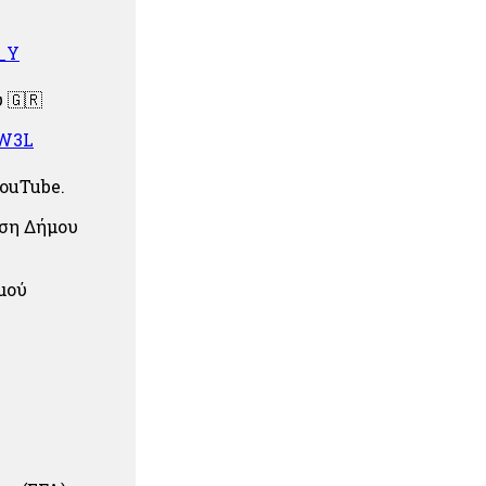
_Y
υ
🇬🇷
2W3L
ouTube.
ση Δήμου
μού