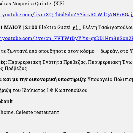
dras Nogueira Quintet
🇧🇷
w.youtube.com/live/XQTh5dSdcZY?is=JCtWdQANErBGJj
 ΜΑΪΟΥ | 21:00
Elektro Guzzi
🇦🇹
Ελένη Τσαλιγοπούλο
w.youtube.com/live/cn_FVTWrDyY?is=gsDD1Hm9nSon
ε ζωντανά από οπουδήποτε στον κόσμο — δωρεάν, στο Y
ές:
Περιφερειακή Ενότητα Πρέβεζας, Περιφερειακή Ένω
ος Πρέβεζας
α και με την οικονομική υποστήριξη:
Υπουργείο Πολιτισ
ήριξη
του Ιδρύματος Ι.Φ.Κωστoπούλου
obank
 home, Celeste restaurant