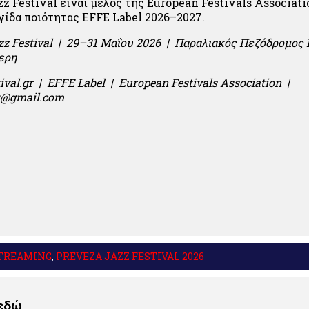
z Festival είναι μέλος της European Festivals Associati
γίδα ποιότητας EFFE Label 2026–2027.
azz Festival | 29–31 Μαΐου 2026 | Παραλιακός Πεζόδρομος
ερη
tival.gr | EFFE Label | European Festivals Association |
st@gmail.com
STREAMING
,
PREVEZA JAZZ FESTIVAL 2026
 εδώ