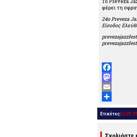
Το Preveza Jaz
φέρει τη σφρα
24ο Preveza J
Είσοδος Ελεύθ
prevezajazzfes
prevezajazzfe
Facebook
Mastodon
Email
Μοιραστείτε
Ετικέτες:
LIVE 
Σχολιάστε