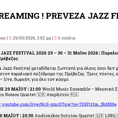
TREAMING ! PREVEZA JAZZ F
ρας
|
29/05/2026, 3:02 μμ |
0 σχόλια
 JAZZ FESTIVAL 2026
29 – 30 – 31 Μαΐου 2026 | Παραλ
Πρέβεζας
a Jazz Festival μεταδίδεται ζωντανά για όλους όσοι δεν 
ς στον παραλιακό πεζόδρομο της Πρέβεζας. Τρεις νύχτες,
— live, δωρεάν, για όλο τον κόσμο.
 29 ΜΑΪΟΥ | 21:00
World Music Ensemble – Μουσικό Σ
is Rossos Quartet
🇬🇷
Amphitrio
🇷🇴
w.youtube.com/live/NcS-pmrSTqw?is=7DlPi1tm_5bI850e
 ΜΑΪΟΥ | 20:30
Andronikos Sotiriou Quartet
🇬🇷
LINQ