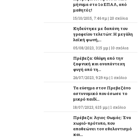
μήνυμα στο 1ο ΕΠΑΛ, από
μαθητές!
15/10/2015, 7:46 πμ |
20 σχόλια
Κηδεύτηκε με δαπάνη του
γραφείου τελετών: Η μεγάλη
λαϊκή φωνή,...
05/08/2023, 3:15 μμ |
10 σχόλια
Πρέβεζα: Θλίψη από την
ξαφνική και αναπάντεχη
φυγή από τη...
26/07/2023, 9:29 πμ |
1 σχόλιο
Τα εύσημα στον Πρεβεζάνο
αστυνομικό που έσωσε το
μικρό παιδί...
18/07/2023, 6:15 μμ |
1 σχόλιο
Πρέβεζα: Άγιος Θωμάς: Ένα
χωριό-πρότυπο, που
αποθεώνει τον εθελοντισμό
και...