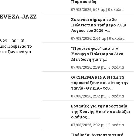
Παμπουκίδη
07/08/2026, 6:08 μμ |
0 σχόλια
REVEZA JAZZ
Ξεκινάει σήμερα το 2ο
Πολιτιστικό Τριήμερο 7,8,9
Αυγούστου 2026 –...
07/08/2026, 2:44 μμ |
0 σχόλια
29 – 30 – 31
μος Πρέβεζας Το
“Πράσινο φως” από την
εται ζωντανά για
Υπουργό Πολιτισμού Λίνα
Μενδώνη για τη...
07/08/2026, 2:39 μμ |
0 σχόλια
Οι CINEMARINA NIGHTS
παρουσιάζουν και φέτος την
ταινία «ΘΥΣΙΑ» του...
07/08/2026, 2:32 μμ |
0 σχόλια
Εργασίες για την προστασία
της Κυανής Ακτής σχεδιάζει
ο Δήμος...
07/08/2026, 2:02 μμ |
0 σχόλια
Πρέβεζα: Αντιρατσιστικό