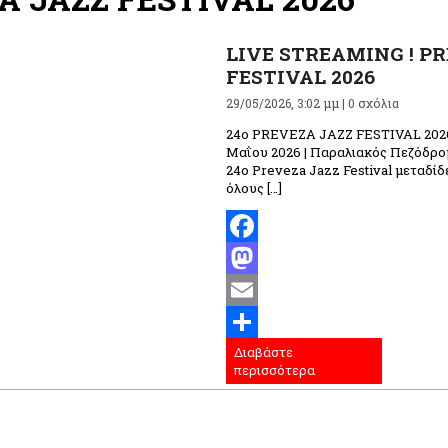
LIVE STREAMING ! P
FESTIVAL 2026
29/05/2026, 3:02 μμ |
0 σχόλια
24ο PREVEZA JAZZ FESTIVAL 2026 
Μαΐου 2026 | Παραλιακός Πεζόδρο
24ο Preveza Jazz Festival μεταδίδ
όλους […]
Facebook
Mastodon
Email
Διαβάστε
Μοιραστείτε
περισσότερα