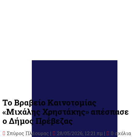
Το Βραβείο Καινοτομίας
«Μιχάλης Χρηστάκης» απέσπασε
ο Δήμος Πρέβεζας
Σπύρος Πλέουρας
|
28/05/2026, 12:21 πμ |
0 σχόλια