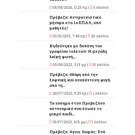
08/08/2026, 11:25 πμ |
0 σχόλια
Πρέβεζα: Αντιρατσιστικό
μήνυμα στο 1ο ΕΠΑΛ, από
μαθητές!
15/10/2015, 7:46 πμ |
20 σχόλια
Κηδεύτηκε με δαπάνη του
γραφείου τελετών: Η μεγάλη
λαϊκή φωνή,...
05/08/2023, 3:15 μμ |
10 σχόλια
Πρέβεζα: Θλίψη από την
ξαφνική και αναπάντεχη φυγή
από τη...
26/07/2023, 9:29 πμ |
1 σχόλιο
Τα εύσημα στον Πρεβεζάνο
αστυνομικό που έσωσε το
μικρό παιδί...
18/07/2023, 6:15 μμ |
1 σχόλιο
Πρέβεζα: Άγιος Θωμάς: Ένα