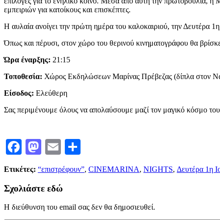
επιλογές για το ενήλικο κοινό. Μέσα από αυτή την πρωτοβουλία, η 
εμπειριών για κατοίκους και επισκέπτες.
Η αυλαία ανοίγει την πρώτη ημέρα του καλοκαιριού, την Δευτέρα 1η
Όπως και πέρυσι, στον χώρο του θερινού κινηματογράφου θα βρίσκετ
Ώρα έναρξης:
21:15
Τοποθεσία:
Χώρος Εκδηλώσεων Μαρίνας Πρέβεζας (δίπλα στον Ναυ
Είσοδος:
Ελεύθερη
Σας περιμένουμε όλους να απολαύσουμε μαζί τον μαγικό κόσμο του 
Facebook
Mastodon
Email
Μοιραστείτε
Ετικέτες:
“επιστρέφουν”
,
CINEMARINA
,
NIGHTS
,
Δευτέρα 1η Ι
Σχολιάστε εδώ
Η διεύθυνση του email σας δεν θα δημοσιευθεί.