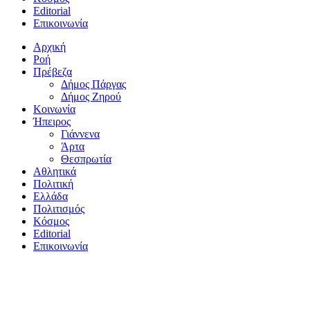
Editorial
Επικοινωνία
Αρχική
Ροή
Πρέβεζα
Δήμος Πάργας
Δήμος Ζηρού
Κοινωνία
Ήπειρος
Γιάννενα
Άρτα
Θεσπρωτία
Αθλητικά
Πολιτική
Ελλάδα
Πολιτισμός
Κόσμος
Editorial
Επικοινωνία