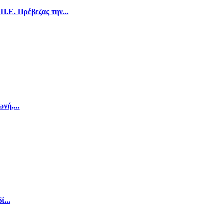
.Ε. Πρέβεζας την...
νή,...
...