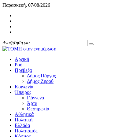
Παρασκευή, 07/08/2026
Αναζήτηση για
Αρχική
Ροή
Πρέβεζα
Δήμος Πάργας
Δήμος Ζηρού
Κοινωνία
Ήπειρος
Γιάννενα
Άρτα
Θεσπρωτία
Αθλητικά
Πολιτική
Ελλάδα
Πολιτισμός
Κόσμος