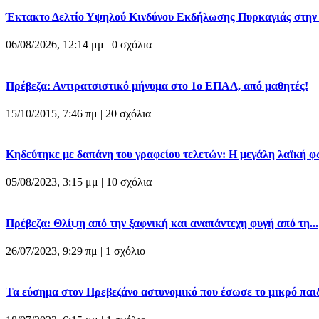
Έκτακτο Δελτίο Υψηλού Κινδύνου Εκδήλωσης Πυρκαγιάς στην Π
06/08/2026, 12:14 μμ |
0 σχόλια
Πρέβεζα: Αντιρατσιστικό μήνυμα στο 1ο ΕΠΑΛ, από μαθητές!
15/10/2015, 7:46 πμ |
20 σχόλια
Κηδεύτηκε με δαπάνη του γραφείου τελετών: Η μεγάλη λαϊκή φω
05/08/2023, 3:15 μμ |
10 σχόλια
Πρέβεζα: Θλίψη από την ξαφνική και αναπάντεχη φυγή από τη...
26/07/2023, 9:29 πμ |
1 σχόλιο
Τα εύσημα στον Πρεβεζάνο αστυνομικό που έσωσε το μικρό παιδί