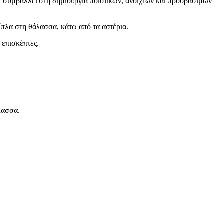
αι συμβάλλει στη δημιουργία ποιοτικών, ανοιχτών και προσβάσιμων
δίπλα στη θάλασσα, κάτω από τα αστέρια.
 επισκέπτες.
λασσα.