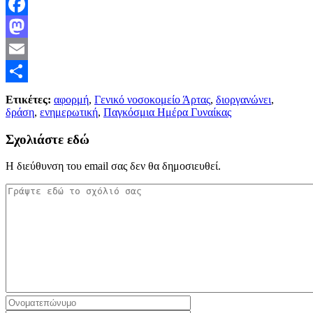
Facebook
Mastodon
Email
Μοιραστείτε
Ετικέτες:
αφορμή
,
Γενικό νοσοκομείο Άρτας
,
διοργανώνει
,
δράση
,
ενημερωτική
,
Παγκόσμια Ημέρα Γυναίκας
Σχολιάστε εδώ
Η διεύθυνση του email σας δεν θα δημοσιευθεί.