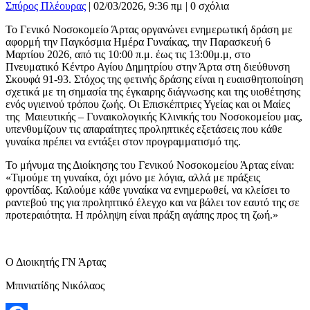
Σπύρος Πλέουρας
|
02/03/2026, 9:36 πμ |
0 σχόλια
Το Γενικό Νοσοκομείο Άρτας οργανώνει ενημερωτική δράση με
αφορμή την Παγκόσμια Ημέρα Γυναίκας, την Παρασκευή 6
Μαρτίου 2026, από τις 10:00 π.μ. έως τις 13:00μ.μ, στο
Πνευματικό Κέντρο Αγίου Δημητρίου στην Άρτα στη διεύθυνση
Σκουφά 91-93. Στόχος της φετινής δράσης είναι η ευαισθητοποίηση
σχετικά με τη σημασία της έγκαιρης διάγνωσης και της υιοθέτησης
ενός υγιεινού τρόπου ζωής. Οι Επισκέπτριες Υγείας και οι Μαίες
της Μαιευτικής – Γυναικολογικής Κλινικής του Νοσοκομείου μας,
υπενθυμίζουν τις απαραίτητες προληπτικές εξετάσεις που κάθε
γυναίκα πρέπει να εντάξει στον προγραμματισμό της.
Το μήνυμα της Διοίκησης του Γενικού Νοσοκομείου Άρτας είναι:
«Τιμούμε τη γυναίκα, όχι μόνο με λόγια, αλλά με πράξεις
φροντίδας. Καλούμε κάθε γυναίκα να ενημερωθεί, να κλείσει το
ραντεβού της για προληπτικό έλεγχο και να βάλει τον εαυτό της σε
προτεραιότητα. Η πρόληψη είναι πράξη αγάπης προς τη ζωή.»
Ο Διοικητής ΓΝ Άρτας
Μπινιατίδης Νικόλαος