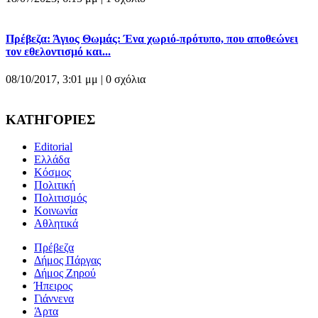
Πρέβεζα: Άγιος Θωμάς: Ένα χωριό-πρότυπο, που αποθεώνει
τον εθελοντισμό και...
08/10/2017, 3:01 μμ |
0 σχόλια
ΚΑΤΗΓΟΡΙΕΣ
Editorial
Ελλάδα
Κόσμος
Πολιτική
Πολιτισμός
Κοινωνία
Αθλητικά
Πρέβεζα
Δήμος Πάργας
Δήμος Ζηρού
Ήπειρος
Γιάννενα
Άρτα