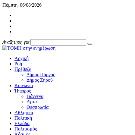
Πέμπτη, 06/08/2026
Αναζήτηση για
Αρχική
Ροή
Πρέβεζα
Δήμος Πάργας
Δήμος Ζηρού
Κοινωνία
Ήπειρος
Γιάννενα
Άρτα
Θεσπρωτία
Αθλητικά
Πολιτική
Ελλάδα
Πολιτισμός
Κόσμος