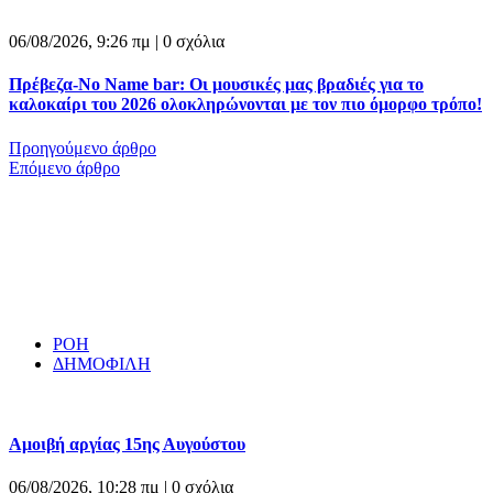
06/08/2026, 9:26 πμ |
0 σχόλια
Πρέβεζα-No Name bar: Οι μουσικές μας βραδιές για το
καλοκαίρι του 2026 ολοκληρώνονται με τον πιο όμορφο τρόπο!
Προηγούμενο άρθρο
Επόμενο άρθρο
ΡΟΗ
ΔΗΜΟΦΙΛΗ
Αμοιβή αργίας 15ης Αυγούστου
06/08/2026, 10:28 πμ |
0 σχόλια