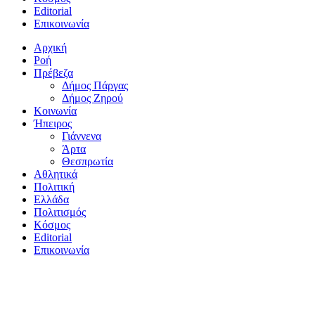
Editorial
Επικοινωνία
Αρχική
Ροή
Πρέβεζα
Δήμος Πάργας
Δήμος Ζηρού
Κοινωνία
Ήπειρος
Γιάννενα
Άρτα
Θεσπρωτία
Αθλητικά
Πολιτική
Ελλάδα
Πολιτισμός
Κόσμος
Editorial
Επικοινωνία