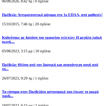
06/08/2026, 8:42 πμ |
0 σχόλια
Πρέβεζα: Αντιρατσιστικό μήνυμα στο 1ο ΕΠΑΛ, από μαθητές!
15/10/2015, 7:46 πμ |
20 σχόλια
Κηδεύτηκε με δαπάνη του γραφείου τελετών: Η μεγάλη λαϊκή
φωνή,...
05/08/2023, 3:15 μμ |
10 σχόλια
Πρέβεζα: Θλίψη από την ξαφνική και αναπάντεχη φυγή από
τη...
26/07/2023, 9:29 πμ |
1 σχόλιο
Τα εύσημα στον Πρεβεζάνο αστυνομικό που έσωσε το μικρό
παιδί...
18/07/2023, 6:15 μμ |
1 σχόλιο