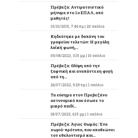
Πρέβεζα: Αντιρατσιστικό
μήνυμα στο 1ο ΕΠΑΛ, από
μαθητές!
15/10/2015, 7:46 πμ |
20 σχόλια
Κηδεύτηκε με δαπάνη του
γραφείου τελετών: Η μεγάλη
λαϊκή φωνή,...
05/08/2023, 3:15 μμ |
10 σχόλια
Πρέβεζα: Θλίψη από την
ξαφνική και αναπάντεχη φυγή
από τη...
26/07/2023, 9:29 πμ |
1 σχόλιο
Τα εύσημα στον Πρεβεζάνο
αστυνομικό που έσωσε το
μικρό παιδί...
18/07/2023, 6:15 μμ |
1 σχόλιο
Πρέβεζα: Άγιος Θωμάς: Ένα
χωριό-πρότυπο, που αποθεώνει
τον εθελοντισμό και...