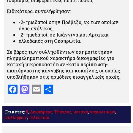
ισάριθμες διαφορετικές περιπτώσεις.
Ειδικότερα, συνελήφθησαν:
-2- ημεδαποί στην Πρέβεζα, εκ των οποίων
ένας ανήλικος,
-2- ημεδαποί, σε Ιωάννινα και Άρτα και
αλλοδαπός στη Θεσπρωτία.
Σε βάρος των συλληφθέντων σχηματίστηκαν
πλημμεληματικού χαρακτήρα δικογραφίες για
κατοχή μικροποσοτήτων -κατά περίπτωση-
ακατέργαστης κάνναβης και κοκαΐνης, οι οποίες
υποβλήθηκαν στις αρμόδιες εισαγγελικές αρχές.
Facebook
Mastodon
Email
Μοιραστείτε
Ετικέτες:
5
,
Δεκαήμερο
,
Ήπειρος
,
κατοχή
,
ναρκωτικών
,
συλλήψεις
,
Τελευταίο