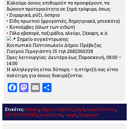
Καλούμε όσους επιθυμούν να προσφέρουν, να
δώσουν προτεραιότητα σε ξηρά τρόφιμα, όπως:
• Ζυμαρικά, ρύζι, όσπρια
• Είδη πρωινού (φρυγανιές, δημητριακά, μπισκότα)
• Κονσέρβες (όλων των ειδών)
• Γάλα εβαπορέ, παξιμάδια, αλεύρι, ζάχαρη, κ.ά.
Σημείο συγκέντρωσης:
Κοινωνικό Παντοπωλείο Δήμου Πρέβεζας
Γιατρού Γερογιάννη 15 τηλ:2682360338
Ώρες λειτουργίας: Δευτέρα έως Παρασκευή, 08:00 –
14:00
Η αλληλεγγύη είναι δύναμη – η στήριξή σας είναι
πολύτιμη για όσους δοκιμάζονται.
Facebook
Mastodon
Email
Μοιραστείτε
Ετικέτες:
ανάγκη
,
Δήμος Πρέβεζας
,
ξηρά
,
πυρόπληκτους
,
ΣΥΓΚΕΝΤΡΩΣΗ
,
Συνεχίζεταi
,
τροφή
,
Τροφίμων