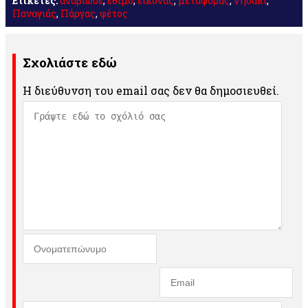
Ετικέτες:
αναβίωσε
,
έθιμο
,
εικόνας
,
μεταφοράς
,
νησάκι
,
Παναγιάς
,
Πάργας
,
φέτος
Σχολιάστε εδώ
Η διεύθυνση του email σας δεν θα δημοσιευθεί.