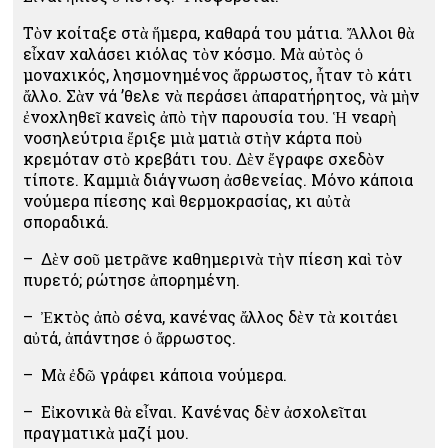
Τὸν κοίταξε στὰ ἥμερα, καθαρά του μάτια. Ἄλλοι θὰ
εἶχαν χαλάσει κιόλας τὸν κόσμο. Μὰ αὐτὸς ὁ
μοναχικός, λησμονημένος ἄρρωστος, ἦταν τὸ κάτι
ἄλλο. Σὰν νά ’θελε νὰ περάσει ἀπαρατήρητος, νὰ μὴν
ἐνοχληθεῖ κανεὶς ἀπὸ τὴν παρουσία του. Ἡ νεαρὴ
νοσηλεύτρια ἔριξε μιὰ ματιὰ στὴν κάρτα ποὺ
κρεμόταν στὸ κρεβάτι του. Δὲν ἔγραφε σχεδὸν
τίποτε. Καμμιὰ διάγνωση ἀσθενείας. Μόνο κάποια
νούμερα πίεσης καὶ θερμοκρασίας, κι αὐτὰ
σποραδικά.
– Δὲν σοῦ μετρᾶνε καθημερινὰ τὴν πίεση καὶ τὸν
πυρετό; ρώτησε ἀπορημένη.
– Ἐκτὸς ἀπὸ σένα, κανένας ἄλλος δὲν τὰ κοιτάει
αὐτά, ἀπάντησε ὁ ἄρρωστος.
– Μὰ ἐδῶ γράφει κάποια νούμερα.
– Εἰκονικὰ θὰ εἶναι. Κανένας δὲν ἀσχολεῖται
πραγματικὰ μαζί μου.