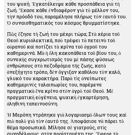
του ψυχή. Ἐγκατέλειψε κάθε προσπάθεια γιὰ τὴ
ζωή. Ἔχασε κάθε ἐνδιαφέρον γιὰ τὸ μέλλον του,
τὴν πρόοδό του, παραμέλησε πλήρως τὸν ἑαυτό του.
Ὁ συναισθηματικός του κόσμος θρυμματίστηκε.
Πῶς ἔζησε τὴ ζωή του μέχρι τώρα; Στὰ χέρια τοῦ
Θεοῦ κυριολεκτικά, ποὺ τρέφει τὰ πετεινὰ τοῦ
οὐρανοῦ καὶ ποτίζει τὰ κρίνα τοῦ ἀγροῦ του
καθημερινά. Μὰ ἡ ὅλη κακοπάθεια τοῦ βίου του, ὁ
συνεχὴς συγχρωτισμός του μὲ πάσης φύσεως
ἀνθρώπους στὰ πεζοδρόμια τῆς ζωῆς, κατὰ
ἀνεξήγητο τρόπο, δὲν ἄγγιξαν καθόλου τὸν καλό,
γλυκό του χαρακτήρα. Παρὰ τὶς ἀνείπωτες
καθημερινὲς ταλαιπωρίες του, παρέμενε
πραγματικὰ ἕνα κρίνο στὸν ἀγρὸ τοῦ Θεοῦ. Μὲ
πραγματικὴ εὐγένεια, ψυχικὴ ἐγκαρτέρηση,
ἀληθινὴ ταπεινοσύνη.
Ἡ Μερόπη ντράπηκε γιὰ λογαριασμὸ ὅλων τους καὶ
πιὸ πολὺ γιὰ τὸν ἑαυτό της. Ἀποφάσισε νὰ πάρει τὸ
θέμα προσωπικά. Μίλησε σὲ γιατρούς, στὶς
συναδέλφους, στὴν προϊσταμένη της. Ἔφερε τὰ