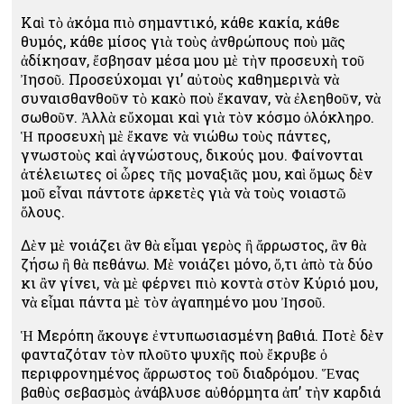
Καὶ τὸ ἀκόμα πιὸ σημαντικό, κάθε κακία, κάθε
θυμός, κάθε μίσος γιὰ τοὺς ἀνθρώπους ποὺ μᾶς
ἀδίκησαν, ἔσβησαν μέσα μου μὲ τὴν προσευχὴ τοῦ
Ἰησοῦ. Προσεύχομαι γι’ αὐτοὺς καθημερινὰ νὰ
συναισθανθοῦν τὸ κακὸ ποὺ ἔκαναν, νὰ ἐλεηθοῦν, νὰ
σωθοῦν. Ἀλλὰ εὔχομαι καὶ γιὰ τὸν κόσμο ὁλόκληρο.
Ἡ προσευχὴ μὲ ἔκανε νὰ νιώθω τοὺς πάντες,
γνωστοὺς καὶ ἀγνώστους, δικούς μου. Φαίνονται
ἀτέλειωτες οἱ ὧρες τῆς μοναξιᾶς μου, καὶ ὅμως δὲν
μοῦ εἶναι πάντοτε ἀρκετὲς γιὰ νὰ τοὺς νοιαστῶ
ὅλους.
Δὲν μὲ νοιάζει ἂν θὰ εἶμαι γερὸς ἢ ἄρρωστος, ἂν θὰ
ζήσω ἢ θὰ πεθάνω. Μὲ νοιάζει μόνο, ὅ,τι ἀπὸ τὰ δύο
κι ἂν γίνει, νὰ μὲ φέρνει πιὸ κοντὰ στὸν Κύριό μου,
νὰ εἶμαι πάντα μὲ τὸν ἀγαπημένο μου Ἰησοῦ.
Ἡ Μερόπη ἄκουγε ἐντυπωσιασμένη βαθιά. Ποτὲ δὲν
φανταζόταν τὸν πλοῦτο ψυχῆς ποὺ ἔκρυβε ὁ
περιφρονημένος ἄρρωστος τοῦ διαδρόμου. Ἕνας
βαθὺς σεβασμὸς ἀνάβλυσε αὐθόρμητα ἀπ’ τὴν καρδιά