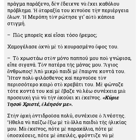
πράγμα παράξενο, δὲν ἔδειχνε νὰ ἔχει καθόλου
πρόβλημα. Ἡ ἀταραξία του κινοῦσε τὴν περιέργεια
ὅλων. Ἡ Μερόπη τὸν ρώτησε γι’ αὐτὸ κάποια
στιγμή.
– Πῶς μπορεῖς καὶ εἶσαι τόσο ἤρεμος;
Χαμογέλασε ἀχνὰ μὲ τὸ κουρασμένο ὕφος του.
– Τὸ χρωστάω στὸν μόνο παππού μου ποὺ γνώρισα,
εἶπε σιγανά. Τὸν πατέρα τῆς μάνας μου. Ἅγιος
ἄνθρωπος! Ἀπὸ μικρὸ παιδὶ μὲ ἔπαιρνε κοντά του.
Ἦταν πολὺ φιλάσθενος καὶ περνοῦσε τὸν
περισσότερο καιρὸ στὸ κρεβάτι του. Μὲ φώναζε
τότε κοντά του καὶ μὲ ἔβαζε νὰ λέω συνέχεια μιὰ
προσευχὴ γιὰ νὰ τὴν ἀκούει κι ἐκεῖνος.
«Κύριε
Ἰησοῦ Χριστέ, ἐλέησόν με».
Στὴν ἀρχὴ ἀντιδροῦσα πολύ, συνέχισε ὁ Ἀνέστης.
Ἤθελα νὰ παίζω ἔξω μὲ τὰ ἄλλα παιδιὰ τῆς ἡλικίας
μου. Μὰ ἐκεῖνος, πότε μὲ παρακάλια, πότε μὲ
ὑποσχέσεις, πότε μὲ ἀπειλές, φρόντιζε νὰ μὲ