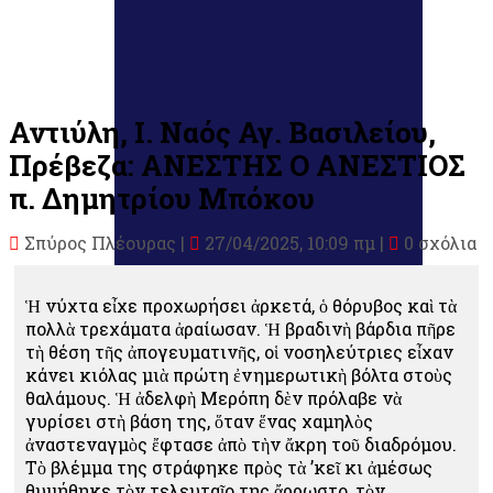
Αντιύλη, Ι. Ναός Αγ. Βασιλείου,
Πρέβεζα: ΑΝΕΣΤΗΣ Ο ΑΝΕΣΤΙΟΣ
π. Δημητρίου Μπόκου
Σπύρος Πλέουρας
|
27/04/2025, 10:09 πμ |
0 σχόλια
Ἡ νύχτα εἶχε προχωρήσει ἀρκετά, ὁ θόρυβος καὶ τὰ
πολλὰ τρεχάματα ἀραίωσαν. Ἡ βραδινὴ βάρδια πῆρε
τὴ θέση τῆς ἀπογευματινῆς, οἱ νοσηλεύτριες εἶχαν
κάνει κιόλας μιὰ πρώτη ἐνημερωτικὴ βόλτα στοὺς
θαλάμους. Ἡ ἀδελφὴ Μερόπη δὲν πρόλαβε νὰ
γυρίσει στὴ βάση της, ὅταν ἕνας χαμηλὸς
ἀναστεναγμὸς ἔφτασε ἀπὸ τὴν ἄκρη τοῦ διαδρόμου.
Τὸ βλέμμα της στράφηκε πρὸς τὰ ’κεῖ κι ἀμέσως
θυμήθηκε τὸν τελευταῖο της ἄρρωστο, τὸν