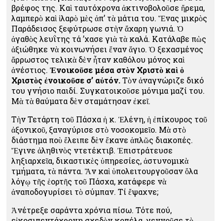
βρέφος της. Καὶ ταυτόχρονα ἀκτινοβολοῦσε ἤρεμα,
λαμπερὸ καὶ ἱλαρὸ μὲς ἀπ’ τὰ μάτια του. Ἕνας μικρὸς
Παράδεισος ξεφύτρωσε στὴν ἄχαρη γωνιά. Ὁ
ἀγαθὸς λευΐτης τά ’χασε γιὰ τὰ καλά. Κατάλαβε πὼς
ἀξιώθηκε νὰ κοινωνήσει ἕναν ἅγιο. Ὁ ξεχασμένος
ἄρρωστος τελικὰ δὲν ἦταν καθόλου μόνος καὶ
ἀνέστιος.
Ἐνοικοῦσε μέσα στὸν Χριστὸ καὶ ὁ
Χριστὸς ἐνοικοῦσε σ’ αὐτόν.
Τὸν ἀναγνώριζε δικό
του γνήσιο παιδί. Συγκατοικοῦσε μόνιμα μαζί του.
Μὰ τὰ θαύματα δὲν σταμάτησαν ἐκεῖ.
Τὴν Τετάρτη τοῦ Πάσχα ἡ κ. Ἑλένη, ἡ ἐπίκουρος τοῦ
ἀξονικοῦ, ξαναγύρισε στὸ νοσοκομεῖο. Μὰ στὸ
διάστημα ποὺ ἔλειπε δὲν ἔκανε ἁπλῶς διακοπές.
Ἔγινε ἀληθινὸς ντετέκτιβ. Ἐπιστράτευσε
ληξιαρχεῖα, δικαστικὲς ὑπηρεσίες, ἀστυνομικὰ
τμήματα, τὰ πάντα. Ἂν καὶ ὑπολειτουργοῦσαν ὅλα
λόγῳ τῆς ἑορτῆς τοῦ Πάσχα, κατάφερε νὰ
ἀναποδογυρίσει τὸ σύμπαν. Τί ἔψαχνε;
Ἀνέτρεξε σαράντα χρόνια πίσω. Τότε πού,
εἰκοσιπεντάχρονη σχεδὸν κοπέλα, γεννοῦσε τὸ