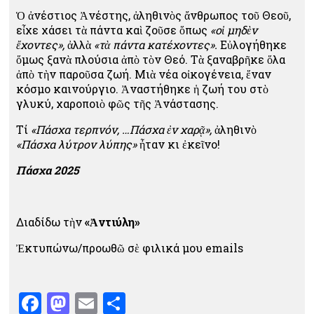
Ὁ ἀνέστιος Ἀνέστης, ἀληθινὸς ἄνθρωπος τοῦ Θεοῦ,
εἶχε χάσει τὰ πάντα καὶ ζοῦσε ὅπως
«οἱ μηδὲν
ἔχοντες»,
ἀλλὰ
«τὰ πάντα κατέχοντες».
Εὐλογήθηκε
ὅμως ξανὰ πλούσια ἀπὸ τὸν Θεό. Τὰ ξαναβρῆκε ὅλα
ἀπὸ τὴν παροῦσα ζωή. Μιὰ νέα οἰκογένεια, ἕναν
κόσμο καινούργιο. Ἀναστήθηκε ἡ ζωή του στὸ
γλυκύ, χαροποιὸ φῶς τῆς Ἀνάστασης.
Τί
«Πάσχα τερπνόν, …Πάσχα ἐν χαρᾷ»,
ἀληθινὸ
«Πάσχα λύτρον λύπης»
ἦταν κι ἐκεῖνο!
Πάσχα 2025
Διαδίδω τὴν
«Ἀντιύλη»
Ἐκτυπώνω/προωθῶ σὲ φιλικά μου emails
Facebook
Mastodon
Email
Μοιραστείτε