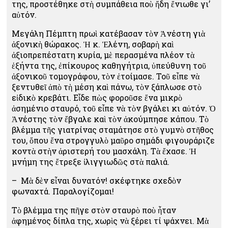
της, προστέθηκε στὴ συμπάθεια ποὺ ἤδη ἔνιωθε γι’
αὐτόν.
Μεγάλη Πέμπτη πρωὶ κατέβασαν τὸν Ἀνέστη γιὰ
ἀξονικὴ θώρακος. Ἡ κ. Ἑλένη, σοβαρὴ καὶ
ἀξιοπρεπέστατη κυρία, μὲ περασμένα πλέον τὰ
ἑξήντα της, ἐπίκουρος καθηγήτρια, ὑπεύθυνη τοῦ
ἀξονικοῦ τομογράφου, τὸν ἑτοίμασε. Τοῦ εἶπε νὰ
ξεντυθεῖ ἀπὸ τὴ μέση καὶ πάνω, τὸν ξάπλωσε στὸ
εἰδικὸ κρεβάτι. Εἶδε πὼς φοροῦσε ἕνα μικρὸ
ἀσημένιο σταυρό, τοῦ εἶπε νὰ τὸν βγάλει κι αὐτόν. Ὁ
Ἀνέστης τὸν ἔβγαλε καὶ τὸν ἀκούμπησε κάπου. Τὸ
βλέμμα τῆς γιατρίνας σταμάτησε στὸ γυμνὸ στῆθος
του, ὅπου ἕνα στρογγυλὸ μαῦρο σημάδι φιγουράριζε
κοντὰ στὴν ἀριστερή του μασχάλη. Τὰ ἔχασε. Ἡ
μνήμη της ἔτρεξε ἰλιγγιωδῶς στὰ παλιά.
– Μὰ δὲν εἶναι δυνατόν! σκέφτηκε σχεδὸν
φωναχτά. Παραλογίζομαι!
Τὸ βλέμμα της πῆγε στὸν σταυρὸ ποὺ ἦταν
ἀφημένος δίπλα της, χωρὶς νὰ ξέρει τί ψάχνει. Μὰ