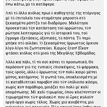
ἄνω κάτω, μὰ τὰ κατάφερε.
Ἀπὸ τὸ ἄλλο κιόλας πρωὶ ὁ καθηγητὴς τῆς πτέρυγας
μὲ τὸ ἐπιτελεῖο του σταμάτησε μπροστὰ στὸ
ξεχασμένο ράντζο τοῦ διαδρόμου. Μελέτησε
προσεκτικὰ τὴν κατάσταση τοῦ ἀρρώστου, τὸν
ρώτησε λεπτομερῶς γιὰ τὸ ἱστορικό του, τοῦ
ἔγραψε ἐξετάσεις, ἀξονικές, τὰ πάντα. Τὸ νερὸ
μπῆκε στὸ αὐλάκι. Ὁ ξεχασμένος ἄρρωστος ἄρχισε
λίγο-λίγο νὰ ζωντανεύει. Καιρὸς ἦταν! Εἶχαν
φτάσει κιόλας στὰ μισὰ τῆς Μεγάλης Ἑβδομάδας.
Ἀλλὰ καὶ πάλι, τί νὰ σοῦ κάνει τὸ προσωπικό; Θὰ
περάσουν γιὰ τὶς τυπικὲς ἐπισκέψεις, τὰ φάρμακα,
τοὺς ὀρούς, ἀλλὰ ὁ ἄρρωστος τὸν πολὺ καιρὸ μένει
μόνος, κατάμονος. Ἡ γωνιά του, ἀποκλεισμένη μὲ
τὸ καταθλιπτικὸ παραβὰν ἀπὸ τὸν ὑπόλοιπο κόσμο,
χωρὶς κὰν παράθυρο, μοιάζει πιὸ πολὺ μὲ κελὶ
ἀπομόνωσης. Μὲ κελὶ τιμωρίας, ὅπου κλείνονταν οἱ
τιμωρημένοι τῶν φυλακῶν. Ὅπου οἱ ὧρες κυλοῦν
ἀργά-ἀργὰ χωρὶς τέλος. Χωρὶς μιὰ κουβέντα, μιὰ
καλημέρα, μιὰ παρουσία. Πῶς μπορεῖ ἕνας ἄνθρωπος