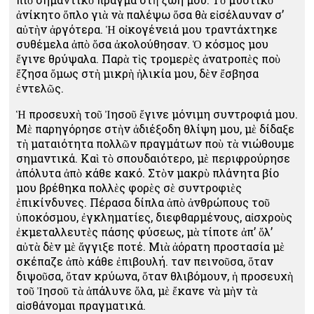
ἀνίκητο ὅπλο γιὰ νὰ παλέψω ὅσα θὰ εἰσέλαυναν σ’
αὐτὴν ἀργότερα. Ἡ οἰκογένειά μου τραντάχτηκε
συθέμελα ἀπὸ ὅσα ἀκολούθησαν. Ὁ κόσμος μου
ἔγινε θρύψαλα. Παρὰ τὶς τρομερὲς ἀνατροπὲς ποὺ
ἔζησα ὅμως στὴ μικρὴ ἡλικία μου, δὲν ἔσβησα
ἐντελῶς.
Ἡ προσευχὴ τοῦ Ἰησοῦ ἔγινε μόνιμη συντροφιά μου.
Μὲ παρηγόρησε στὴν ἀδιέξοδη θλίψη μου, μὲ δίδαξε
τὴ ματαιότητα πολλῶν πραγμάτων ποὺ τὰ νιώθουμε
σημαντικά. Καὶ τὸ σπουδαιότερο, μὲ περιφρούρησε
ἀπόλυτα ἀπὸ κάθε κακό. Στὸν μακρὺ πλάνητα βίο
μου βρέθηκα πολλὲς φορὲς σὲ συντροφιὲς
ἐπικίνδυνες. Πέρασα δίπλα ἀπὸ ἀνθρώπους τοῦ
ὑποκόσμου, ἐγκληματίες, διεφθαρμένους, αἰσχροὺς
ἐκμεταλλευτὲς πάσης φύσεως, μὰ τίποτε ἀπ’ ὅλ’
αὐτὰ δὲν μὲ ἄγγιξε ποτέ. Μιὰ ἀόρατη προστασία μὲ
σκέπαζε ἀπὸ κάθε ἐπιβουλή. Ὅταν πεινοῦσα, ὅταν
διψοῦσα, ὅταν κρύωνα, ὅταν θλιβόμουν, ἡ προσευχὴ
τοῦ Ἰησοῦ τὰ ἁπάλυνε ὅλα, μὲ ἔκανε νὰ μὴν τὰ
αἰσθάνομαι πραγματικά.