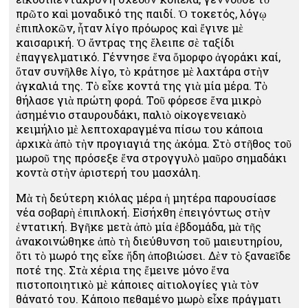
πρῶτο καὶ μοναδικό της παιδί. Ὁ τοκετός, λόγῳ
ἐπιπλοκῶν, ἦταν λίγο πρόωρος καὶ ἔγινε μὲ
καισαρική. Ὁ ἄντρας της ἔλειπε σὲ ταξίδι
ἐπαγγελματικό. Γέννησε ἕνα ὄμορφο ἀγοράκι καί,
ὅταν συνῆλθε λίγο, τὸ κράτησε μὲ λαχτάρα στὴν
ἀγκαλιά της. Τὸ εἶχε κοντά της γιὰ μία μέρα. Τὸ
θήλασε γιὰ πρώτη φορά. Τοῦ φόρεσε ἕνα μικρὸ
ἀσημένιο σταυρουδάκι, παλιὸ οἰκογενειακὸ
κειμήλιο μὲ λεπτοχαραγμένα πίσω του κάποια
ἀρχικὰ ἀπὸ τὴν προγιαγιά της ἀκόμα. Στὸ στῆθος τοῦ
μωροῦ της πρόσεξε ἕνα στρογγυλὸ μαῦρο σημαδάκι
κοντὰ στὴν ἀριστερή του μασχάλη.
Μὰ τὴ δεύτερη κιόλας μέρα ἡ μητέρα παρουσίασε
νέα σοβαρὴ ἐπιπλοκή. Εἰσήχθη ἐπειγόντως στὴν
ἐντατική. Βγῆκε μετὰ ἀπὸ μία ἑβδομάδα, μὰ τῆς
ἀνακοινώθηκε ἀπὸ τὴ διεύθυνση τοῦ μαιευτηρίου,
ὅτι τὸ μωρό της εἶχε ἤδη ἀποβιώσει. Δὲν τὸ ξαναεῖδε
ποτέ της. Στὰ χέρια της ἔμεινε μόνο ἕνα
πιστοποιητικὸ μὲ κάποιες αἰτιολογίες γιὰ τὸν
θάνατό του. Κάποιο πεθαμένο μωρὸ εἶχε πράγματι