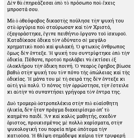
Δὲν θὰ ἐπηρεάζεσαι ἀπὸ τὸ πρόσωπο ποὺ ἔχεις
μπροστά σου.
Μὰ ὁ ἀθεόφοβος δικαστὴς πούλησε τὴν ψυχή του
στὰ ἀργύρια ποὺ σταύρωσαν καὶ τὸν Χριστό,
ἐξαγοράστηκε, ἔγινε πειθήνιο ὄργανο τοῦ ἰσχυροῦ.
Καταδίκασε ἄδικα τὸν ἀδύνατο σὲ μεγάλο
χρηματικὸ ποσὸ καὶ φυλακή. Ὁ φτωχὸς ἄνθρωπος
ὅμως δὲν ἄντεξε. Ἡ ψυχή του συντρίφτηκε ἀπὸ τὴν
ἀδικία. Πέθανε, προτοῦ προλάβει νὰ ἐκτίσει ἐξ
ὁλοκλήρου τὴν ἄδικη ποινή. Ὁ νεαρὸς ἔφηβος βίωσε
βαθιὰ στὴν ψυχή του τὸν πόνο τῆς ἀπώλειας καὶ τῆς
ἀδικίας. Ἡ μάνα του μὲ τὴ σειρά της δὲν ἄντεξε κι
αὐτὴ γιὰ πολύ. Ὁ πόνος τὴν ἀρρώστησε, τὴν ἔστειλε
κι αὐτὴν νὰ συναντήσει γρήγορα τὸν ἄντρα της.
Δυὸ τρομερὰ ἀστροπελέκια στὴν πιὸ εὐαίσθητη
ἡλικία, δὲν ἦταν πράγμα διαχειρίσιμο ἀπ’ τὸ
καημένο παιδί. Ἂν καὶ καλὸς μαθητής, σχεδὸν
ἄριστος, προικισμένος μὲ πολλὰ χαρίσματα, στὴν
ψυχολογική του πορεία πῆρε ἀπότομα τὴν
κατιοῦσα. Ἡ θλίψη σημάδεψε καίρια τὴν τρυφερή