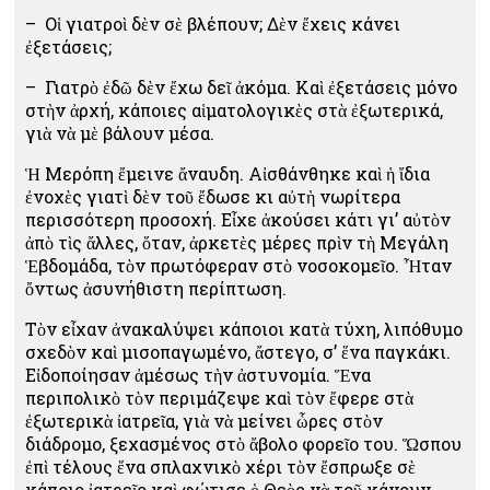
– Οἱ γιατροὶ δὲν σὲ βλέπουν; Δὲν ἔχεις κάνει
ἐξετάσεις;
– Γιατρὸ ἐδῶ δὲν ἔχω δεῖ ἀκόμα. Καὶ ἐξετάσεις μόνο
στὴν ἀρχή, κάποιες αἱματολογικὲς στὰ ἐξωτερικά,
γιὰ νὰ μὲ βάλουν μέσα.
Ἡ Μερόπη ἔμεινε ἄναυδη. Αἰσθάνθηκε καὶ ἡ ἴδια
ἐνοχὲς γιατὶ δὲν τοῦ ἔδωσε κι αὐτὴ νωρίτερα
περισσότερη προσοχή. Εἶχε ἀκούσει κάτι γι’ αὐτὸν
ἀπὸ τὶς ἄλλες, ὅταν, ἀρκετὲς μέρες πρὶν τὴ Μεγάλη
Ἑβδομάδα, τὸν πρωτόφεραν στὸ νοσοκομεῖο. Ἦταν
ὄντως ἀσυνήθιστη περίπτωση.
Τὸν εἶχαν ἀνακαλύψει κάποιοι κατὰ τύχη, λιπόθυμο
σχεδὸν καὶ μισοπαγωμένο, ἄστεγο, σ’ ἕνα παγκάκι.
Εἰδοποίησαν ἀμέσως τὴν ἀστυνομία. Ἕνα
περιπολικὸ τὸν περιμάζεψε καὶ τὸν ἔφερε στὰ
ἐξωτερικὰ ἰατρεῖα, γιὰ νὰ μείνει ὧρες στὸν
διάδρομο, ξεχασμένος στὸ ἄβολο φορεῖο του. Ὥσπου
ἐπὶ τέλους ἕνα σπλαχνικὸ χέρι τὸν ἔσπρωξε σὲ
κάποιο ἰατρεῖο καὶ φώτισε ὁ Θεὸς νὰ τοῦ κάνουν