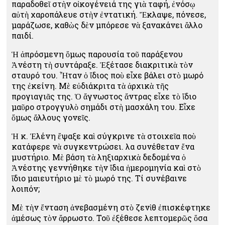
παραδοθεῖ στὴν οἰκογένειά της γιὰ ταφή, ἐνόσῳ
αὐτὴ χαροπάλευε στὴν ἐντατική. Ἔκλαψε, πόνεσε,
μαράζωσε, καθὼς δὲν μπόρεσε νὰ ξανακάνει ἄλλο
παιδί.
Ἡ ἀπρόσμενη ὅμως παρουσία τοῦ παράξενου
Ἀνέστη τὴ συντάραξε. Ἐξέτασε διακριτικὰ τὸν
σταυρό του. Ἦταν ὁ ἴδιος ποὺ εἶχε βάλει στὸ μωρό
της ἐκείνη. Μὲ εὐδιάκριτα τὰ ἀρχικὰ τῆς
προγιαγιᾶς της. Ὁ ἄγνωστος ἄντρας εἶχε τὸ ἴδιο
μαῦρο στρογγυλὸ σημάδι στὴ μασχάλη του. Εἶχε
ὅμως ἄλλους γονεῖς.
Ἡ κ. Ἑλένη ἔψαξε καὶ σύγκρινε τὰ στοιχεῖα ποὺ
κατάφερε νὰ συγκεντρώσει. Ὅλα συνέθεταν ἕνα
μυστήριο. Μὲ βάση τὰ ληξιαρχικὰ δεδομένα ὁ
Ἀνέστης γεννήθηκε τὴν ἴδια ἡμερομηνία καὶ στὸ
ἴδιο μαιευτήριο μὲ τὸ μωρό της. Τί συνέβαινε
λοιπόν;
Μὲ τὴν ἔνταση ἀνεβασμένη στὸ ζενὶθ ἐπισκέφτηκε
ἀμέσως τὸν ἄρρωστο. Τοῦ ἐξέθεσε λεπτομερῶς ὅσα