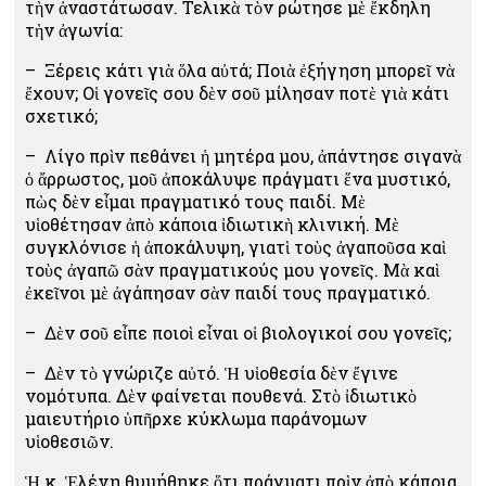
τὴν ἀναστάτωσαν. Τελικὰ τὸν ρώτησε μὲ ἔκδηλη
τὴν ἀγωνία:
– Ξέρεις κάτι γιὰ ὅλα αὐτά; Ποιὰ ἐξήγηση μπορεῖ νὰ
ἔχουν; Οἱ γονεῖς σου δὲν σοῦ μίλησαν ποτὲ γιὰ κάτι
σχετικό;
– Λίγο πρὶν πεθάνει ἡ μητέρα μου, ἀπάντησε σιγανὰ
ὁ ἄρρωστος, μοῦ ἀποκάλυψε πράγματι ἕνα μυστικό,
πὼς δὲν εἶμαι πραγματικό τους παιδί. Μὲ
υἱοθέτησαν ἀπὸ κάποια ἰδιωτικὴ κλινική. Μὲ
συγκλόνισε ἡ ἀποκάλυψη, γιατὶ τοὺς ἀγαποῦσα καὶ
τοὺς ἀγαπῶ σὰν πραγματικούς μου γονεῖς. Μὰ καὶ
ἐκεῖνοι μὲ ἀγάπησαν σὰν παιδί τους πραγματικό.
– Δὲν σοῦ εἶπε ποιοὶ εἶναι οἱ βιολογικοί σου γονεῖς;
– Δὲν τὸ γνώριζε αὐτό. Ἡ υἱοθεσία δὲν ἔγινε
νομότυπα. Δὲν φαίνεται πουθενά. Στὸ ἰδιωτικὸ
μαιευτήριο ὑπῆρχε κύκλωμα παράνομων
υἱοθεσιῶν.
Ἡ κ. Ἑλένη θυμήθηκε ὅτι πράγματι πρὶν ἀπὸ κάποια