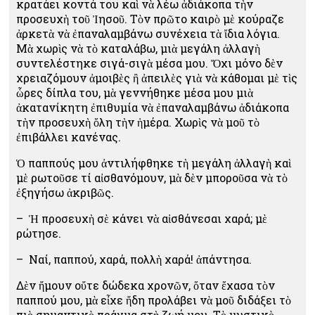
κρατάει κοντά του καὶ νὰ λέω ἀδιάκοπα τὴν
προσευχὴ τοῦ Ἰησοῦ. Τὸν πρῶτο καιρὸ μὲ κούραζε
ἀρκετὰ νὰ ἐπαναλαμβάνω συνέχεια τὰ ἴδια λόγια.
Μὰ χωρὶς νὰ τὸ καταλάβω, μιὰ μεγάλη ἀλλαγὴ
συντελέστηκε σιγά-σιγὰ μέσα μου. Ὄχι μόνο δὲν
χρειαζόμουν ἀμοιβὲς ἢ ἀπειλὲς γιὰ νὰ κάθομαι μὲ τὶς
ὧρες δίπλα του, μὰ γεννήθηκε μέσα μου μιὰ
ἀκατανίκητη ἐπιθυμία νὰ ἐπαναλαμβάνω ἀδιάκοπα
τὴν προσευχὴ ὅλη τὴν ἡμέρα. Χωρὶς νὰ μοῦ τὸ
ἐπιβάλλει κανένας.
Ὁ παππούς μου ἀντιλήφθηκε τὴ μεγάλη ἀλλαγὴ καὶ
μὲ ρωτοῦσε τί αἰσθανόμουν, μὰ δὲν μποροῦσα νὰ τὸ
ἐξηγήσω ἀκριβῶς.
– Ἡ προσευχὴ σὲ κάνει νὰ αἰσθάνεσαι χαρά; μὲ
ρώτησε.
– Ναί, παππού, χαρά, πολλὴ χαρά! ἀπάντησα.
Δὲν ἤμουν οὔτε δώδεκα χρονῶν, ὅταν ἔχασα τὸν
παππού μου, μὰ εἶχε ἤδη προλάβει νὰ μοῦ διδάξει τὸ
πιὸ σημαντικὸ πράγμα στὴ ζωή μου. Τὸ μυστικὸ