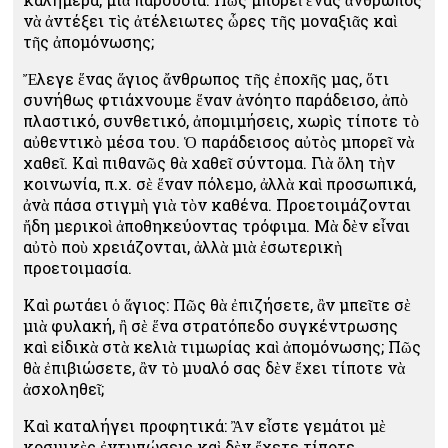
νὰ ἀντέξει τὶς ἀτέλειωτες ὧρες τῆς μοναξιᾶς καὶ
τῆς ἀπομόνωσης;
Ἔλεγε ἕνας ἅγιος ἄνθρωπος τῆς ἐποχῆς μας, ὅτι
συνήθως φτιάχνουμε ἕναν ἀνόητο παράδεισο, ἀπὸ
πλαστικό, συνθετικό, ἀπομιμήσεις, χωρὶς τίποτε τὸ
αὐθεντικὸ μέσα του. Ὁ παράδεισος αὐτὸς μπορεῖ νὰ
χαθεῖ. Καὶ πιθανῶς θὰ χαθεῖ σύντομα. Γιὰ ὅλη τὴν
κοινωνία, π.χ. σὲ ἕναν πόλεμο, ἀλλὰ καὶ προσωπικά,
ἀνὰ πάσα στιγμὴ γιὰ τὸν καθένα. Προετοιμάζονται
ἤδη μερικοὶ ἀποθηκεύοντας τρόφιμα. Μὰ δὲν εἶναι
αὐτὸ ποὺ χρειάζονται, ἀλλὰ μιὰ ἐσωτερικὴ
προετοιμασία.
Καὶ ρωτάει ὁ ἅγιος: Πῶς θὰ ἐπιζήσετε, ἂν μπεῖτε σὲ
μιὰ φυλακή, ἢ σὲ ἕνα στρατόπεδο συγκέντρωσης
καὶ εἰδικὰ στὰ κελιὰ τιμωρίας καὶ ἀπομόνωσης; Πῶς
θὰ ἐπιβιώσετε, ἂν τὸ μυαλό σας δὲν ἔχει τίποτε νὰ
ἀσχοληθεῖ;
Καὶ καταλήγει προφητικά: Ἂν εἶστε γεμάτοι μὲ
κοσμικὲς ἐντυπώσεις καὶ δὲν ἔχετε τίποτε