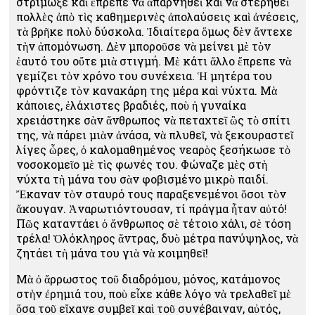
στρίμωξε καὶ ἔπρεπε νὰ ἀπαρνηθεῖ καὶ νὰ στερηθεῖ
πολλὲς ἀπὸ τὶς καθημερινὲς ἀπολαύσεις καὶ ἀνέσεις,
τὰ βρῆκε πολὺ δύσκολα. Ἰδιαίτερα ὅμως δὲν ἄντεχε
τὴν ἀπομόνωση. Δὲν μποροῦσε νὰ μείνει μὲ τὸν
ἑαυτό του οὔτε μιὰ στιγμή. Μὲ κάτι ἄλλο ἔπρεπε νὰ
γεμίζει τὸν χρόνο του συνέχεια. Ἡ μητέρα του
φρόντιζε τὸν κανακάρη της μέρα καὶ νύχτα. Μὰ
κάποιες, ἐλάχιστες βραδιές, ποὺ ἡ γυναίκα
χρειάστηκε σὰν ἄνθρωπος νὰ πεταχτεῖ ὣς τὸ σπίτι
της, νὰ πάρει μιὰν ἀνάσα, νὰ πλυθεῖ, νὰ ξεκουραστεῖ
λίγες ὧρες, ὁ καλομαθημένος νεαρὸς ξεσήκωσε τὸ
νοσοκομεῖο μὲ τὶς φωνές του. Φώναζε μὲς στὴ
νύχτα τὴ μάνα του σὰν φοβισμένο μικρὸ παιδί.
Ἔκαναν τὸν σταυρό τους παραξενεμένοι ὅσοι τὸν
ἄκουγαν. Ἀναρωτιόντουσαν, τί πράγμα ἦταν αὐτό!
Πῶς καταντάει ὁ ἄνθρωπος σὲ τέτοιο χάλι, σὲ τόση
τρέλα! Ὁλόκληρος ἄντρας, δυὸ μέτρα πανύψηλος, νὰ
ζητάει τὴ μάνα του γιὰ νὰ κοιμηθεῖ!
Μὰ ὁ ἄρρωστος τοῦ διαδρόμου, μόνος, κατάμονος
στὴν ἐρημιά του, ποὺ εἶχε κάθε λόγο νὰ τρελαθεῖ μὲ
ὅσα τοῦ εἴχανε συμβεῖ καὶ τοῦ συνέβαιναν, αὐτός,