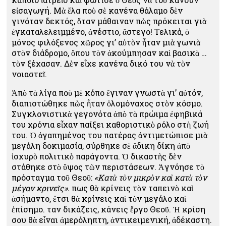
εἰσαγωγή. Μὰ ἔλα ποὺ σὲ κανένα θάλαμο δὲν
γινόταν δεκτός, ὅταν μάθαιναν πὼς πρόκειται γιὰ
ἐγκαταλελειμμένο, ἀνέστιο, ἄστεγο! Τελικά, ὁ
μόνος φιλόξενος χῶρος γι’ αὐτὸν ἦταν μιὰ γωνιὰ
στὸν διάδρομο, ὅπου τὸν ἀκούμπησαν καὶ βασικὰ …
τὸν ξέχασαν. Δὲν εἶχε κανένα δικό του νὰ τὸν
νοιαστεῖ.
Ἀπὸ τὰ λίγα ποὺ μὲ κόπο ἔγιναν γνωστὰ γι’ αὐτόν,
διαπιστώθηκε πὼς ἦταν ὁλομόναχος στὸν κόσμο.
Συγκλονιστικὰ γεγονότα ἀπὸ τὰ πρώιμα ἐφηβικά
του χρόνια εἶχαν παίξει καθοριστικὸ ρόλο στὴ ζωή
του. Ὁ ἀγαπημένος του πατέρας ἀντιμετώπισε μιὰ
μεγάλη δοκιμασία, σύρθηκε σὲ ἄδικη δίκη ἀπὸ
ἰσχυρὸ πολιτικὸ παράγοντα. Ὁ δικαστὴς δὲν
στάθηκε στὸ ὕψος τῶν περιστάσεων. Ἀγνόησε τὸ
πρόσταγμα τοῦ Θεοῦ:
«Κατὰ τὸν μικρὸν καὶ κατὰ τὸν
μέγαν κρινεῖς».
Ὅπως θὰ κρίνεις τὸν ταπεινὸ καὶ
ἀσήμαντο, ἔτσι θὰ κρίνεις καὶ τὸν μεγάλο καὶ
ἐπίσημο. Ὅταν δικάζεις, κάνεις ἔργο Θεοῦ. Ἡ κρίση
σου θὰ εἶναι ἀμερόληπτη, ἀντικειμενική, ἀδέκαστη.