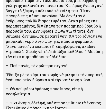
πρόσωπο. Παρὰ τὴν ταλαιπωρία του, μιὰ ἔκφραση
γαλήνης ἁπλωνόταν πάνω του. Καὶ ὅμως ἕνα σιγανὸ
βογγητὸ ξέφυγε πάλι ἀπὸ τὰ χείλη του. Ἦταν
φανερὸ πὼς κάπου πονοῦσε. Μὰ δὲν ἦταν ὁ
ἄνθρωπος ποὺ θὰ διαμαρτυρόταν. Δέκα μέρες ἐκεῖ
παραπεταμένος, δὲν ἔκανε τὸν παραμικρὸ θόρυβο ἡ
παρουσία του. Δὲν ὕψωσε φωνὴ γιὰ τίποτε, δὲν
θύμωσε, δὲν μάλωσε μὲ κανέναν. Ἂν τοῦ ἔδιναν ἕνα
μπουκάλι νερό, λίγο φαγητό, κάποιο φάρμακο,
ἔλεγε μόνο ἕνα εὐχαριστῶ χαμηλόφωνα, σχεδὸν
ντροπαλά. Χωρὶς νὰ τὸ ἐπιδιώξει καθόλου ἡ Μερόπη,
τὸν εἶχε συμπαθήσει στ’ ἀλήθεια.
– Ποῦ πονᾶς; τὸν ρώτησε σιγανά.
Ἔδειξε μὲ τὸ χέρι του χωρὶς νὰ μιλήσει τὴν περιοχὴ
ἀνάμεσα στὸν θώρακα καὶ τὴν κοιλιακὴ χώρα.
– Θὰ σοῦ φέρω ἀμέσως παυσίπονο, εἶπε ἡ
νοσηλεύτρια.
– Ὄχι ἀκόμα, ἀδελφή, ἀπάντησε ψιθυριστὰ ἐκεῖνος.
Εἶναι ἤπιος ὁ πόνος. Ὑποφέρεται.