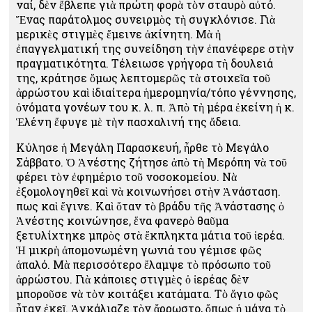
ναί, δὲν ἔβλεπε γιὰ πρώτη φορὰ τὸν σταυρὸ αὐτό.
Ἕνας παράτολμος συνειρμὸς τὴ συγκλόνισε. Γιὰ
μερικὲς στιγμὲς ἔμεινε ἀκίνητη. Μὰ ἡ
ἐπαγγελματική της συνείδηση τὴν ἐπανέφερε στὴν
πραγματικότητα. Τέλειωσε γρήγορα τὴ δουλειά
της, κράτησε ὅμως λεπτομερῶς τὰ στοιχεῖα τοῦ
ἀρρώστου καὶ ἰδιαίτερα ἡμερομηνία/τόπο γέννησης,
ὀνόματα γονέων του κ. λ. π. Ἀπὸ τὴ μέρα ἐκείνη ἡ κ.
Ἑλένη ἔφυγε μὲ τὴν πασχαλινή της ἄδεια.
Κύλησε ἡ Μεγάλη Παρασκευή, ἦρθε τὸ Μεγάλο
Σάββατο. Ὁ Ἀνέστης ζήτησε ἀπὸ τὴ Μερόπη νὰ τοῦ
φέρει τὸν ἐφημέριο τοῦ νοσοκομείου. Νὰ
ἐξομολογηθεῖ καὶ νὰ κοινωνήσει στὴν Ἀνάσταση.
Ὅπως καὶ ἔγινε. Καὶ ὅταν τὸ βράδυ τῆς Ἀνάστασης ὁ
Ἀνέστης κοινώνησε, ἕνα φανερὸ θαῦμα
ξετυλίχτηκε μπρὸς στὰ ἔκπληκτα μάτια τοῦ ἱερέα.
Ἡ μικρὴ ἀπομονωμένη γωνιά του γέμισε φῶς
ἁπαλό. Μὰ περισσότερο ἔλαμψε τὸ πρόσωπο τοῦ
ἀρρώστου. Γιὰ κάποιες στιγμὲς ὁ ἱερέας δὲν
μποροῦσε νὰ τὸν κοιτάξει κατάματα. Τὸ ἅγιο φῶς
ἦταν ἐκεῖ. Ἀγκάλιαζε τὸν ἄρρωστο, ὅπως ἡ μάνα τὸ