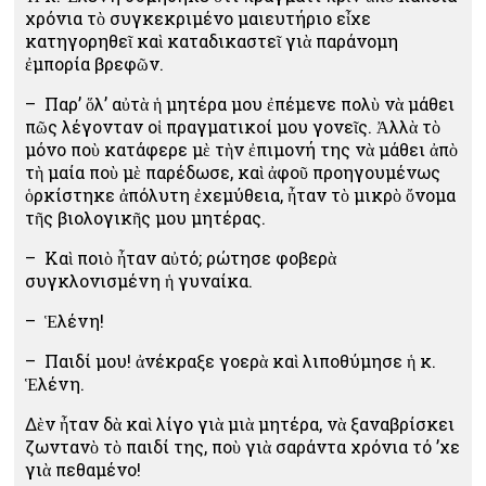
χρόνια τὸ συγκεκριμένο μαιευτήριο εἶχε
κατηγορηθεῖ καὶ καταδικαστεῖ γιὰ παράνομη
ἐμπορία βρεφῶν.
– Παρ’ ὅλ’ αὐτὰ ἡ μητέρα μου ἐπέμενε πολὺ νὰ μάθει
πῶς λέγονταν οἱ πραγματικοί μου γονεῖς. Ἀλλὰ τὸ
μόνο ποὺ κατάφερε μὲ τὴν ἐπιμονή της νὰ μάθει ἀπὸ
τὴ μαία ποὺ μὲ παρέδωσε, καὶ ἀφοῦ προηγουμένως
ὁρκίστηκε ἀπόλυτη ἐχεμύθεια, ἦταν τὸ μικρὸ ὄνομα
τῆς βιολογικῆς μου μητέρας.
– Καὶ ποιὸ ἦταν αὐτό; ρώτησε φοβερὰ
συγκλονισμένη ἡ γυναίκα.
– Ἑλένη!
– Παιδί μου! ἀνέκραξε γοερὰ καὶ λιποθύμησε ἡ κ.
Ἑλένη.
Δὲν ἦταν δὰ καὶ λίγο γιὰ μιὰ μητέρα, νὰ ξαναβρίσκει
ζωντανὸ τὸ παιδί της, ποὺ γιὰ σαράντα χρόνια τό ’χε
γιὰ πεθαμένο!