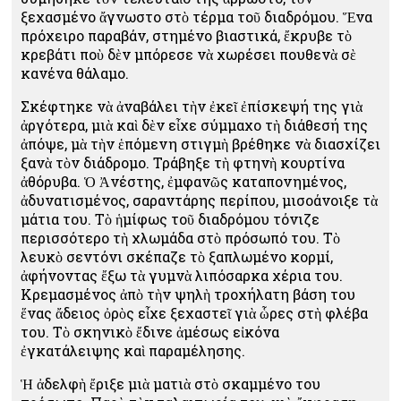
ξεχασμένο ἄγνωστο στὸ τέρμα τοῦ διαδρόμου. Ἕνα
πρόχειρο παραβάν, στημένο βιαστικά, ἔκρυβε τὸ
κρεβάτι ποὺ δὲν μπόρεσε νὰ χωρέσει πουθενὰ σὲ
κανένα θάλαμο.
Σκέφτηκε νὰ ἀναβάλει τὴν ἐκεῖ ἐπίσκεψή της γιὰ
ἀργότερα, μιὰ καὶ δὲν εἶχε σύμμαχο τὴ διάθεσή της
ἀπόψε, μὰ τὴν ἑπόμενη στιγμὴ βρέθηκε νὰ διασχίζει
ξανὰ τὸν διάδρομο. Τράβηξε τὴ φτηνὴ κουρτίνα
ἀθόρυβα. Ὁ Ἀνέστης, ἐμφανῶς καταπονημένος,
ἀδυνατισμένος, σαραντάρης περίπου, μισοάνοιξε τὰ
μάτια του. Τὸ ἡμίφως τοῦ διαδρόμου τόνιζε
περισσότερο τὴ χλωμάδα στὸ πρόσωπό του. Τὸ
λευκὸ σεντόνι σκέπαζε τὸ ξαπλωμένο κορμί,
ἀφήνοντας ἔξω τὰ γυμνὰ λιπόσαρκα χέρια του.
Κρεμασμένος ἀπὸ τὴν ψηλὴ τροχήλατη βάση του
ἕνας ἄδειος ὀρὸς εἶχε ξεχαστεῖ γιὰ ὧρες στὴ φλέβα
του. Τὸ σκηνικὸ ἔδινε ἀμέσως εἰκόνα
ἐγκατάλειψης καὶ παραμέλησης.
Ἡ ἀδελφὴ ἔριξε μιὰ ματιὰ στὸ σκαμμένο του