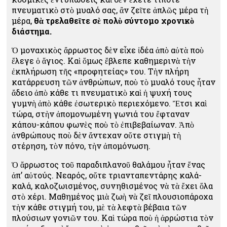
πνευματικὸ στὸ μυαλό σας, ἂν ζεῖτε ἁπλῶς μέρα τὴ
μέρα,
θὰ τρελαθεῖτε σὲ πολὺ σύντομο χρονικὸ
διάστημα.
Ὁ μοναχικὸς ἄρρωστος δὲν εἶχε ἰδέα ἀπὸ αὐτὰ ποὺ
ἔλεγε ὁ ἅγιος. Καὶ ὅμως ἔβλεπε καθημερινὰ τὴν
ἐκπλήρωση τῆς «προφητείας» του. Τὴν πλήρη
κατάρρευση τῶν ἀνθρώπων, ποὺ τὸ μυαλό τους ἦταν
ἄδειο ἀπὸ κάθε τι πνευματικὸ καὶ ἡ ψυχή τους
γυμνὴ ἀπὸ κάθε ἐσωτερικὸ περιεχόμενο. Ἔτσι καὶ
τώρα, στὴν ἀπομονωμένη γωνιά του ἔφταναν
κάπου-κάπου φωνὲς ποὺ τὸ ἐπιβεβαίωναν. Ἀπὸ
ἀνθρώπους ποὺ δὲν ἄντεχαν οὔτε στιγμὴ τὴ
στέρηση, τὸν πόνο, τὴν ἀπομόνωση.
Ὁ ἄρρωστος τοῦ παραδιπλανοῦ θαλάμου ἦταν ἕνας
ἀπ’ αὐτούς. Νεαρός, οὔτε τριανταπεντάρης καλά-
καλά, καλοζωισμένος, συνηθισμένος νὰ τὰ ἔχει ὅλα
στὸ χέρι. Μαθημένος μιὰ ζωὴ νὰ ζεῖ πλουσιοπάροχα
τὴν κάθε στιγμή του, μὲ τὰ λεφτὰ βέβαια τῶν
πλούσιων γονιῶν του. Καὶ τώρα ποὺ ἡ ἀρρώστια τὸν