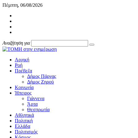
Πέμπτη, 06/08/2026
Αναζήτηση για
Αρχική
Ροή
Πρέβεζα
Δήμος Πάργας
Δήμος Ζηρού
Κοινωνία
Ήπειρος
Γιάννενα
Άρτα
Θεσπρωτία
Αθλητικά
Πολιτική
Ελλάδα
Πολιτισμός
Κόσμος