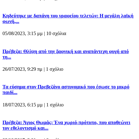
Κηδεύτηκε με δαπάνη του γραφείου τελετών: Η μεγάλη λαϊκή
φωνή,...
05/08/2023, 3:15 μμ |
10 σχόλια
Πρέβεζα: Θλίψη από την ξαφνική και αναπάντεχη φυγή από
τη...
26/07/2023, 9:29 πμ |
1 σχόλιο
Τα εύσημα στον Πρεβεζάνο αστυνομικό που έσωσε το μικρό
παιδί...
18/07/2023, 6:15 μμ |
1 σχόλιο
Πρέβεζα: Άγιος Θωμάς: Ένα χωριό-πρότυπο, που αποθεώνει
τον εθελοντισμό και...