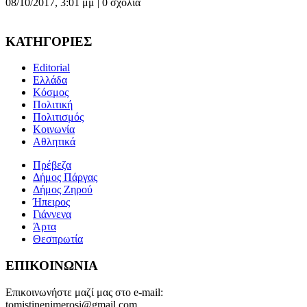
08/10/2017, 3:01 μμ |
0 σχόλια
ΚΑΤΗΓΟΡΙΕΣ
Editorial
Ελλάδα
Κόσμος
Πολιτική
Πολιτισμός
Κοινωνία
Αθλητικά
Πρέβεζα
Δήμος Πάργας
Δήμος Ζηρού
Ήπειρος
Γιάννενα
Άρτα
Θεσπρωτία
ΕΠΙΚΟΙΝΩΝΙΑ
Επικοινωνήστε μαζί μας στο e-mail:
tomistinenimerosi@gmail.com