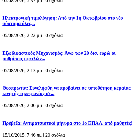
05/08/2026, 5:37 μμ |
0 σχόλια
Ηλεκτρονική τιμολόγηση: Από την 1η Οκτωβρίου στο νέο
σύστημα όλες...
05/08/2026, 2:22 μμ |
0 σχόλια
Εξωδικαστικός Μηχανισμός: Άνω των 20 δισ. ευρώ οι
ρυθμίσεις οφειλών...
05/08/2026, 2:13 μμ |
0 σχόλια
Θεσπρωτία: Συνελήφθη να προβαίνει σε τοποθέτηση κεραίας
κινητής τηλεφωνίας σε...
05/08/2026, 2:06 μμ |
0 σχόλια
Πρέβεζα: Αντιρατσιστικό μήνυμα στο 1ο ΕΠΑΛ, από μαθητές!
15/10/2015, 7:46 πμ |
20 σχόλια