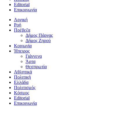
Editorial
Επικοινωνία
Αρχική
Ροή
Πρέβεζα
Δήμος Πάργας
Δήμος Ζηρού
Κοινωνία
Ήπειρος
Γιάννενα
Άρτα
Θεσπρωτία
Αθλητικά
Πολιτική
Ελλάδα
Πολιτισμός
Κόσμος
Editorial
Επικοινωνία