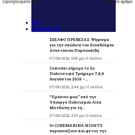
Προηγούμενο άρθρο
Επόμενο άρθρο
ΡΟΗ
ΔΗΜΟΦΙΛΗ
ΣΕΕΛΦΟ ΠΡΕΒΕΖΑΣ: Ψήφισμα
για την απώλεια του Συναδέλφου
Αναστάσιου Παμπουκίδη
07/08/2026, 6:08 μμ |
0 σχόλια
Ξεκινάει σήμερα το 2ο
Πολιτιστικό Τριήμερο 7,8,9
Αυγούστου 2026 –...
07/08/2026, 2:44 μμ |
0 σχόλια
“Πράσινο φως” από την
Υπουργό Πολιτισμού Λίνα
Μενδώνη για τη...
07/08/2026, 2:39 μμ |
0 σχόλια
Οι CINEMARINA NIGHTS
παρουσιάζουν και φέτος την