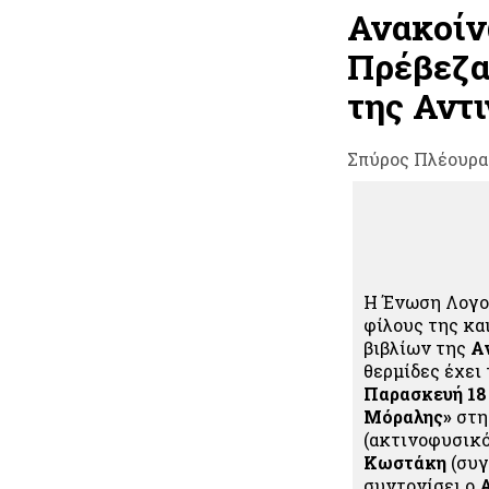
Ανακοίν
Πρέβεζα
της Αντ
Σπύρος Πλέουρα
Η Ένωση Λογοτ
φίλους της κα
βιβλίων της
Α
θερμίδες έχει
Παρασκευή 18
Μόραλης»
στην
(ακτινοφυσικό
Κωστάκη
(συγ
συντονίσει ο