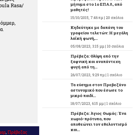
μήνυμα στο 1ο ΕΠΑΛ, από
bula Rasa/
μαθητές!
15/10/2015, 7:46 πμ |
20 σχόλια
όμμερ,
Κηδεύτηκε με δαπάνη του
ία.
γραφείου τελετών: Η μεγάλη
λαϊκή φωνή,...
05/08/2023, 3:15 μμ |
10 σχόλια
Πρέβεζα: Θλίψη από την
ξαφνική και αναπάντεχη
φυγή από τη...
26/07/2023, 9:29 πμ |
1 σχόλιο
Τα εύσημα στον Πρεβεζάνο
αστυνομικό που έσωσε το
μικρό παιδί...
18/07/2023, 6:15 μμ |
1 σχόλιο
Πρέβεζα: Άγιος Θωμάς: Ένα
χωριό-πρότυπο, που
αποθεώνει τον εθελοντισμό
και...
μερ
,
Πρέβεζας