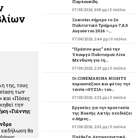
Παμπουκίδη
ν
07/08/2026, 6:08 μμ |
0 σχόλια
βλίων
Ξεκινάει σήμερα το 2ο
Πολιτιστικό Τριήμερο 7,8,9
Αυγούστου 2026 –...
07/08/2026, 2:44 μμ |
0 σχόλια
“Πράσινο φως” από την
Υπουργό Πολιτισμού Λίνα
Μενδώνη για τη...
07/08/2026, 2:39 μμ |
0 σχόλια
Οι CINEMARINA NIGHTS
παρουσιάζουν και φέτος την
η της, τους
ταινία «ΘΥΣΙΑ» του...
υσίαση των
 και «Πόσες
07/08/2026, 2:32 μμ |
0 σχόλια
οιηθεί την
Εργασίες για την προστασία
κη «Γιάννης
της Κυανής Ακτής σχεδιάζει
ο Δήμος...
νδρα
07/08/2026, 2:02 μμ |
0 σχόλια
ν εκδήλωση θα
 Δήμος
Πρέβεζα: Αντιρατσιστικό