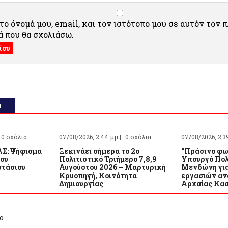
ο όνομά μου, email, και τον ιστότοπο μου σε αυτόν τον 
 που θα σχολιάσω.
α
0 σχόλια
07/08/2026, 2:44 μμ |
0 σχόλια
07/08/2026, 2:3
Σ: Ψήφισμα
Ξεκινάει σήμερα το 2ο
“Πράσινο φω
του
Πολιτιστικό Τριήμερο 7,8,9
Υπουργό Πολ
τάσιου
Αυγούστου 2026 – Μαρτυρική
Μενδώνη για
Κρυοπηγή, Κοινότητα
εργασιών αν
Δημιουργίας
Αρχαίας Κα
ο