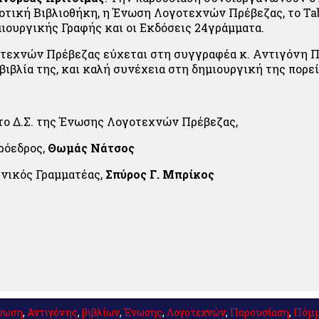
τική Βιβλιοθήκη, η Ένωση Λογοτεχνών Πρέβεζας, το Ta
ιουργικής Γραφής και οι Εκδόσεις 24γράμματα.
τεχνών Πρέβεζας εύχεται στη συγγραφέα κ. Αντιγόνη Π
βιβλία της, και καλή συνέχεια στη δημιουργική της πορε
 της Ένωσης Λογοτεχνών Πρέβεζας,
δρος,
Θωμάς Νάτσος
 Γραμματέας,
Σπύρος Γ. Μπρίκος
νωση
,
Αντιγόνης
,
βιβλίων
,
Ένωσης
,
Λογοτεχνών
,
Παρουσίαση
,
Πόμ