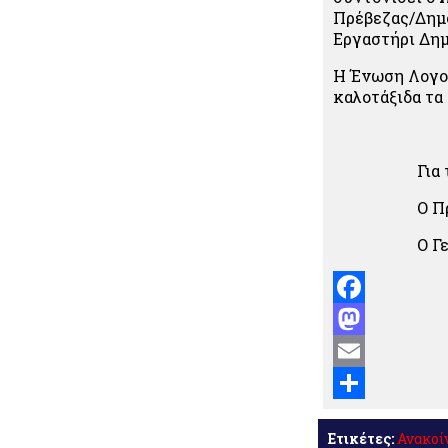
Πρέβεζας/Δημο
Εργαστήρι Δημ
Η Ένωση Λογο
καλοτάξιδα τα 
Για το Δ.Σ.
Ο Πρόε
Ο Γενικός
Facebook
Mastodon
Email
Μοιραστείτε
Ετικέτες:
Ανακοί