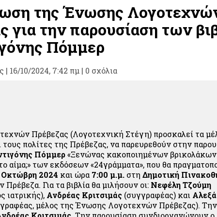
ωση της Ένωσης Λογοτεχνώ
ς για την παρουσίαση των βι
ιγόνης Πόμμερ
ς
|
16/10/2024, 7:42 πμ |
0 σχόλια
εχνών Πρέβεζας (Λογοτεχνική Στέγη) προσκαλεί τα μέλ
ι τους πολίτες της Πρέβεζας, να παρευρεθούν στην παρο
ντιγόνης Πόμμερ
«Ξενώνας κακοποιημένων βρικολάκων»
 το αίμα;» των εκδόσεων «24γράμματα», που θα πραγματοπ
 Οκτώβρη 2024
και ώρα
7:00 μ.μ.
στη
Δημοτική Πινακοθή
 Πρέβεζα. Για τα βιβλία θα μιλήσουν οι:
Νεφέλη Τζούμη
ς ιατρικής),
Ανδρέας Κριτσιμάς
(συγγραφέας) και
Αλεξά
γραφέας, μέλος της Ένωσης Λογοτεχνών Πρέβεζας). Τη
Ανδρέας Κριτσιμάς
. Την παρουσίαση συνδιοργανώνουν ο