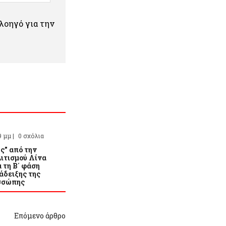
πλοηγό για την
9 μμ |
0 σχόλια
ς” από την
ιτισμού Λίνα
 τη Β΄ φάση
άδειξης της
σσώπης
Επόμενο άρθρο