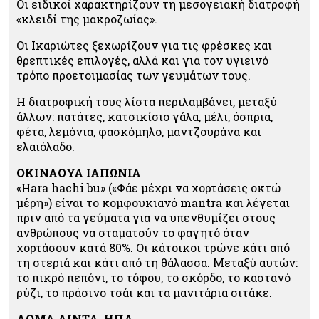
Οι ειδικοί χαρακτηρίζουν τη μεσογειακή διατροφή
«κλειδί της μακροζωίας».
Οι Ικαριώτες ξεχωρίζουν για τις φρέσκες και
θρεπτικές επιλογές, αλλά και για τον υγιεινό
τρόπο προετοιμασίας των γευμάτων τους.
Η διατροφική τους λίστα περιλαμβάνει, μεταξύ
άλλων: πατάτες, κατσικίσιο γάλα, μέλι, όσπρια,
φέτα, λεμόνια, φασκόμηλο, μαντζουράνα και
ελαιόλαδο.
ΟΚΙΝΑΟΥΑ ΙΑΠΩΝΙΑ
«Hara hachi bu» («Φάε μέχρι να χορτάσεις οκτώ
μέρη») είναι το κομφουκιανό mantra και λέγεται
πριν από τα γεύματα για να υπενθυμίζει στους
ανθρώπους να σταματούν το φαγητό όταν
χορτάσουν κατά 80%. Οι κάτοικοι τρώνε κάτι από
τη στεριά και κάτι από τη θάλασσα. Μεταξύ αυτών:
το πικρό πεπόνι, το τόφου, το σκόρδο, το καστανό
ρύζι, το πράσινο τσάι και τα μανιτάρια σιτάκε.
ΛΟΜΑ ΛΙΝΤΑ, ΗΠΑ