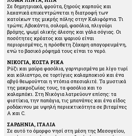
Σε δημητριακά, φρούτα, ξηρούς καρπούς και
λαχανικά επικεντρώνεται η διατροφή των
κατοίκων της μικρής πόλης στην Καλιφόρνια. Τι
τρώνε; Αβοκάντο, σολομό, φασόλια, πλιγούρι
βρόμης, ψωμί ολικής άλεσης και γάλα σόγιας. Οι
ποσότητες κρέατος και ψαριού είναι
περιορισμένες, η πρόσθετη ζάχαρη απαγορευμένη,
ενώ το βασικό ρόφημά τους είναι το νερό.
ΝΙΚΟΓΙΑ, ΚΟΣΤΑ ΡΙΚΑ
Ρύζι και μαύρα φασόλια, γαρνιρισμένα με λίγο τυρί
και κόλιαντρο, σε τορτίγιες καλαμποκιού και ένα
αβγό θεωρούνται η ντόπια σπεσιαλιτέ. Τα μυστικά
της μακροζωίας τους, τα φασόλια και το
καλαμπόκι. Στη Νικόγια λατρεύουν επίσης: τα
φιστίκια, την παπάγια, τις μπανάνες και ένα είδος
ροδάκινου με υψηλή περιεκτικότητα σε βιταμίνες
Α και C.
ΣΑΡΔΗΝΙΑ, ΙΤΑΛΙΑ
Σε αυτό το όμορφο νησί στη μέση της Μεσογείου,