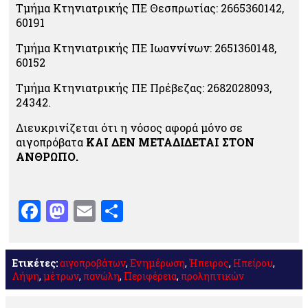
Τμήμα Κτηνιατρικής ΠΕ Θεσπρωτίας: 2665360142,
60191
Τμήμα Κτηνιατρικής ΠΕ Ιωαννίνων: 2651360148,
60152
Τμήμα Κτηνιατρικής ΠΕ Πρέβεζας: 2682028093,
24342.
Διευκρινίζεται ότι η νόσος αφορά μόνο σε
αιγοπρόβατα
ΚΑΙ ΔΕΝ ΜΕΤΑΔΙΔΕΤΑΙ ΣΤΟΝ
ΑΝΘΡΩΠΟ.
Facebook
Mastodon
Email
Μοιραστείτε
Ετικέτες:
αιγοπροβάτων
,
Ενημέρωση
,
Ήπειρος
,
Ηπείρου
,
Λήψη
,
μέτρων
,
πανώλη
,
Περιφέρεια
,
προληπτικών