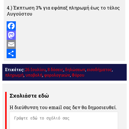
4.) Έκπτωση 3% για εφάπαξ πληρωμή έως το τέλος
Αυγούστου
Facebook
Mastodon
Email
Μοιραστείτε
Ετικέτες:
26 Ιουλίου
,
8 δόσεις
,
δηλώσεων
,
εισοδήματος
,
πληρωμή
,
υποβολή
,
φορολογικών
,
Φόρου
Σχολιάστε εδώ
Η διεύθυνση του email σας δεν θα δημοσιευθεί.