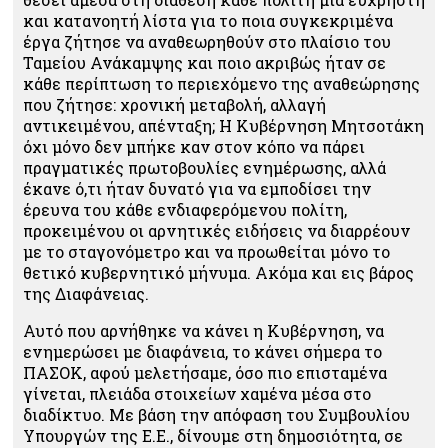
και κατανοητή λίστα για το ποια συγκεκριμένα
έργα ζήτησε να αναθεωρηθούν στο πλαίσιο του
Ταμείου Ανάκαμψης και ποιο ακριβώς ήταν σε
κάθε περίπτωση το περιεχόμενο της αναθεώρησης
που ζήτησε: χρονική μεταβολή, αλλαγή
αντικειμένου, απένταξη; Η Κυβέρνηση Μητσοτάκη
όχι μόνο δεν μπήκε καν στον κόπο να πάρει
πραγματικές πρωτοβουλίες ενημέρωσης, αλλά
έκανε ό,τι ήταν δυνατό για να εμποδίσει την
έρευνα του κάθε ενδιαφερόμενου πολίτη,
προκειμένου οι αρνητικές ειδήσεις να διαρρέουν
με το σταγονόμετρο και να προωθείται μόνο το
θετικό κυβερνητικό μήνυμα. Ακόμα και εις βάρος
της Διαφάνειας.
Αυτό που αρνήθηκε να κάνει η Κυβέρνηση, να
ενημερώσει με διαφάνεια, το κάνει σήμερα το
ΠΑΣΟΚ, αφού μελετήσαμε, όσο πιο επισταμένα
γίνεται, πλειάδα στοιχείων χαμένα μέσα στο
διαδίκτυο. Με βάση την απόφαση του Συμβουλίου
Υπουργών της Ε.Ε., δίνουμε στη δημοσιότητα, σε