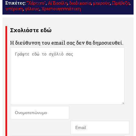
Ετικέτες:
"Χάρτινο"
,
Αϊ Βασίλη
,
διαδικασία
,
μικρούς
,
Πρέβεζα
,
υπέροχη
,
φίλους
,
Χριστουγεννιάτικη
Σχολιάστε εδώ
Η διεύθυνση του email σας δεν θα δημοσιευθεί.