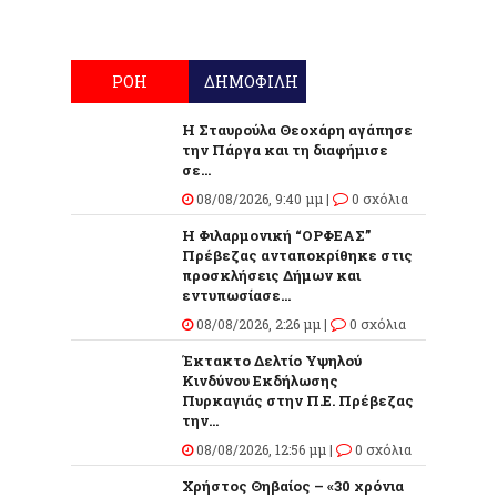
ΡΟΗ
ΔΗΜΟΦΙΛΗ
Η Σταυρούλα Θεοχάρη αγάπησε
την Πάργα και τη διαφήμισε
σε...
08/08/2026, 9:40 μμ |
0 σχόλια
Η Φιλαρμονική “ΟΡΦΕΑΣ”
Πρέβεζας ανταποκρίθηκε στις
προσκλήσεις Δήμων και
εντυπωσίασε...
08/08/2026, 2:26 μμ |
0 σχόλια
Έκτακτο Δελτίο Υψηλού
Κινδύνου Εκδήλωσης
Πυρκαγιάς στην Π.Ε. Πρέβεζας
την...
08/08/2026, 12:56 μμ |
0 σχόλια
Χρήστος Θηβαίος – «30 χρόνια