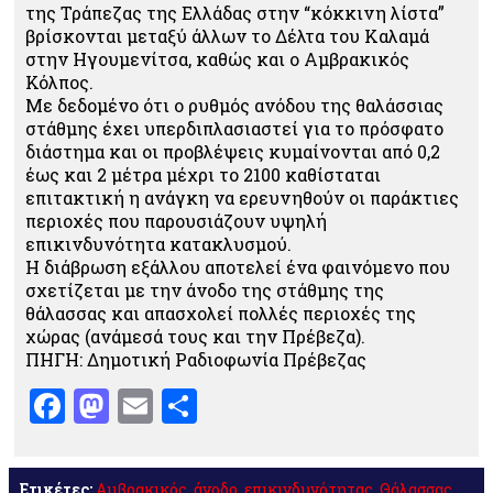
της Τράπεζας της Ελλάδας στην “κόκκινη λίστα”
βρίσκονται μεταξύ άλλων το Δέλτα του Καλαμά
στην Ηγουμενίτσα, καθώς και ο Αμβρακικός
Κόλπος.
Με δεδομένο ότι ο ρυθμός ανόδου της θαλάσσιας
στάθμης έχει υπερδιπλασιαστεί για το πρόσφατο
διάστημα και οι προβλέψεις κυμαίνονται από 0,2
έως και 2 μέτρα μέχρι το 2100 καθίσταται
επιτακτική η ανάγκη να ερευνηθούν οι παράκτιες
περιοχές που παρουσιάζουν υψηλή
επικινδυνότητα κατακλυσμού.
Η διάβρωση εξάλλου αποτελεί ένα φαινόμενο που
σχετίζεται με την άνοδο της στάθμης της
θάλασσας και απασχολεί πολλές περιοχές της
χώρας (ανάμεσά τους και την Πρέβεζα).
ΠΗΓΗ: Δημοτική Ραδιοφωνία Πρέβεζας
Facebook
Mastodon
Email
Μοιραστείτε
Ετικέτες:
Αμβρακικός
,
άνοδο
,
επικινδυνότητας
,
Θάλασσας
,