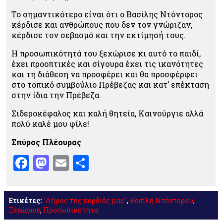
Το σημαντικότερο είναι ότι ο Βασίλης Ντόντορος
κέρδισε και ανθρώπους που δεν τον γνώριζαν,
κέρδισε τον σεβασμό και την εκτίμησή τους.
Η προσωπικότητά του ξεχώρισε κι αυτό το παιδί,
έχει προοπτικές και σίγουρα έχει τις ικανότητες
και τη διάθεση να προσφέρει και θα προσφέρφει
στο τοπικό συμβούλιο Πρέβεζας και κατ’ επέκταση
στην ίδια την Πρέβεζα.
Σιδεροκέφαλος και καλή θητεία, Καινούργιε αλλά
πολύ καλέ μου φίλε!
Σπύρος Πλέουρας
Facebook
Mastodon
Email
Μοιραστείτε
Ετικέτες:
"Δήμος της καρδιάς μας"
,
Βασίλη Ντόντορου
,
Ξεχώρισε
,
Προσωπικότητα