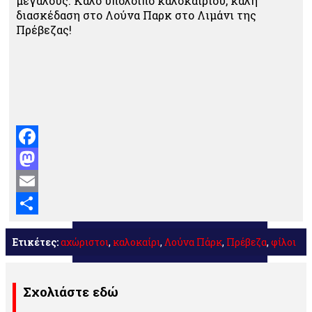
μεγάλους. Καλό υπόλοιπο καλοκαιριού, καλή
διασκέδαση στο Λούνα Παρκ στο Λιμάνι της
Πρέβεζας!
Facebook
Mastodon
Email
Μοιραστείτε
Ετικέτες:
αχώριστοι
,
καλοκαίρι
,
Λούνα Πάρκ
,
Πρέβεζα
,
φίλοι
Σχολιάστε εδώ