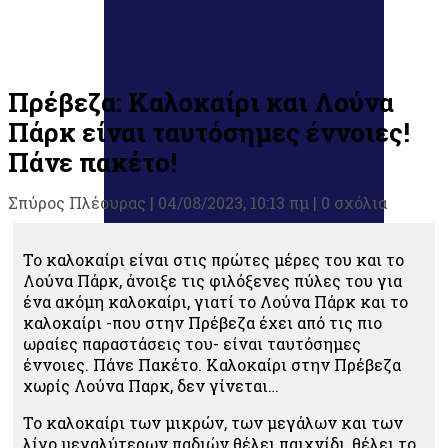
Πρέβεζα: Καλοκαίρι και Λούνα
Πάρκ είναι ταυτόσημες έννοιες!
Πάνε πακέτο!
Σπύρος Πλέουρας
|
04/08/2023, 10:13 πμ |
0 σχόλια
Το καλοκαίρι είναι στις πρώτες μέρες του και το
Λούνα Πάρκ, άνοιξε τις φιλόξενες πύλες του για
ένα ακόμη καλοκαίρι, γιατί το Λούνα Πάρκ και το
καλοκαίρι -που στην Πρέβεζα έχει από τις πιο
ωραίες παραστάσεις του- είναι ταυτόσημες
έννοιες. Πάνε Πακέτο. Καλοκαίρι στην Πρέβεζα
χωρίς Λούνα Παρκ, δεν γίνεται…
Το καλοκαίρι των μικρών, των μεγάλων και των
λίγο μεγαλύτερων παδιών θέλει παιχνίδι, θέλει το