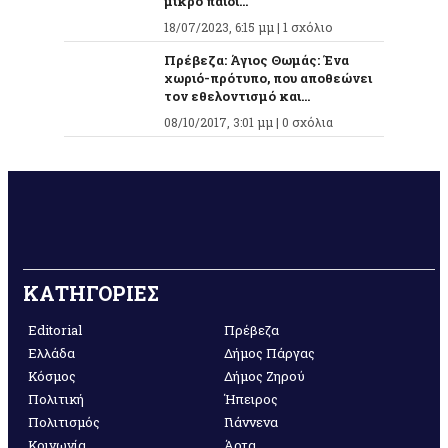
μικρό παιδί...
18/07/2023, 6:15 μμ |
1 σχόλιο
Πρέβεζα: Άγιος Θωμάς: Ένα
χωριό-πρότυπο, που αποθεώνει
τον εθελοντισμό και...
08/10/2017, 3:01 μμ |
0 σχόλια
ΚΑΤΗΓΟΡΙΕΣ
Editorial
Πρέβεζα
Ελλάδα
Δήμος Πάργας
Κόσμος
Δήμος Ζηρού
Πολιτική
Ήπειρος
Πολιτισμός
Γιάννενα
Κοινωνία
Άρτα