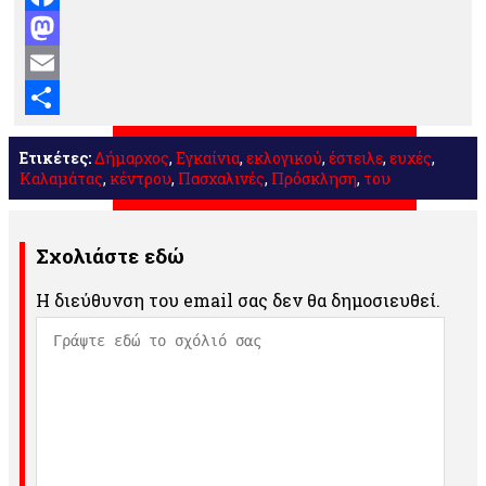
Facebook
Mastodon
Email
Μοιραστείτε
Ετικέτες:
Δήμαρχος
,
Εγκαίνια
,
εκλογικού
,
έστειλε
,
ευχές
,
Καλαμάτας
,
κέντρου
,
Πασχαλινές
,
Πρόσκληση
,
του
Σχολιάστε εδώ
Η διεύθυνση του email σας δεν θα δημοσιευθεί.