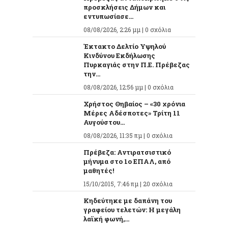
προσκλήσεις Δήμων και
εντυπωσίασε...
08/08/2026, 2:26 μμ |
0 σχόλια
Έκτακτο Δελτίο Υψηλού
Κινδύνου Εκδήλωσης
Πυρκαγιάς στην Π.Ε. Πρέβεζας
την...
08/08/2026, 12:56 μμ |
0 σχόλια
Χρήστος Θηβαίος – «30 χρόνια
Μέρες Αδέσποτες» Τρίτη 11
Αυγούστου...
08/08/2026, 11:35 πμ |
0 σχόλια
Πρέβεζα: Αντιρατσιστικό
μήνυμα στο 1ο ΕΠΑΛ, από
μαθητές!
15/10/2015, 7:46 πμ |
20 σχόλια
Κηδεύτηκε με δαπάνη του
γραφείου τελετών: Η μεγάλη
λαϊκή φωνή,...