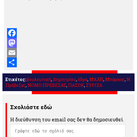
Facebook
Mastodon
Email
Μοιραστείτε
Ετικέτες:
βουλευτική
,
Δημητρίου
,
έδρα
,
ΜΑΧΗ
,
Μπάρκας
,
Ν.
Πρέβεζας
,
ΝΟΜΟ ΠΡΕΒΕΖΑΣ
,
ΠΑΣΟΚ
,
ΣΥΡΙΖΑ
Σχολιάστε εδώ
Η διεύθυνση του email σας δεν θα δημοσιευθεί.