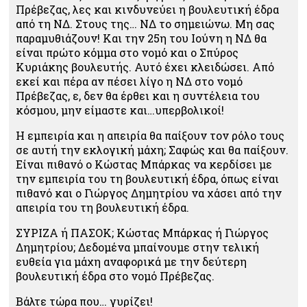
Πρέβεζας, λες και κινδυνεύει η βουλευτική έδρα
από τη ΝΔ. Στους της… ΝΔ το σημειώνω. Μη σας
παραμυθιάζουν! Και την 25η του Ιούνη η ΝΔ θα
είναι πρώτο κόμμα στο νομό και ο Σπύρος
Κυριάκης βουλευτής. Αυτό έχει κλειδώσει. Από
εκεί και πέρα αν πέσει λίγο η ΝΔ στο νομό
Πρέβεζας, ε, δεν θα έρθει και η συντέλεια του
κόσμου, μην είμαστε και…υπερβολικοί!
Η εμπειρία και η απειρία θα παίξουν τον ρόλο τους
σε αυτή την εκλογική μάχη; Σαφώς και θα παίξουν.
Είναι πιθανό ο Κώστας Μπάρκας να κερδίσει με
την εμπειρία του τη βουλευτική έδρα, όπως είναι
πιθανό και ο Γιώργος Δημητρίου να χάσει από την
απειρία του τη βουλευτική έδρα.
ΣΥΡΙΖΑ ή ΠΑΣΟΚ; Κώστας Μπάρκας ή Γιώργος
Δημητρίου; Δεδομένα μπαίνουμε στην τελική
ευθεία για μάχη αναφορικά με την δεύτερη
βουλευτική έδρα στο νομό Πρέβεζας.
Βάλτε τώρα που… γυρίζει!