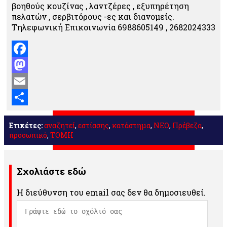
βοηθούς κουζίνας , λαντζέρες , εξυπηρέτηση
πελατών , σερβιτόρους -ες και διανομείς.
Τηλεφωνική Επικοινωνία 6988605149 , 2682024333
Facebook
Mastodon
Email
Μοιραστείτε
Ετικέτες:
αναζητεί
,
εστίασης
,
κατάστημα
,
ΝΕΟ
,
Πρέβεζα
,
προσωπικό
,
ΤΟΜΗ
Σχολιάστε εδώ
Η διεύθυνση του email σας δεν θα δημοσιευθεί.