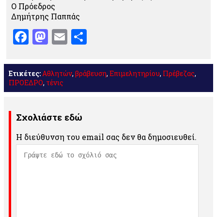
Ο Πρόεδρος
Δημήτρης Παππάς
Facebook
Mastodon
Email
Μοιραστείτε
Ετικέτες:
Αθλητών
,
βράβευση
,
Επιμελητηρίου
,
Πρέβεζας
,
ΠΡΟΕΔΡΟ
,
τένις
Σχολιάστε εδώ
Η διεύθυνση του email σας δεν θα δημοσιευθεί.