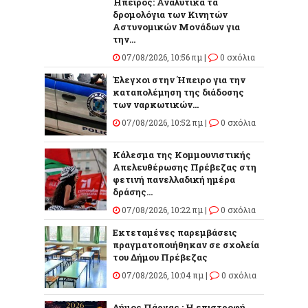
Ήπειρος: Αναλυτικά τα
δρομολόγια των Κινητών
Αστυνομικών Μονάδων για
την...
07/08/2026, 10:56 πμ |
0 σχόλια
Έλεγχοι στην Ήπειρο για την
καταπολέμηση της διάδοσης
των ναρκωτικών...
07/08/2026, 10:52 πμ |
0 σχόλια
Κάλεσμα της Κομμουνιστικής
Απελευθέρωσης Πρέβεζας στη
φετινή πανελλαδική ημέρα
δράσης...
07/08/2026, 10:22 πμ |
0 σχόλια
Εκτεταμένες παρεμβάσεις
πραγματοποιήθηκαν σε σχολεία
του Δήμου Πρέβεζας
07/08/2026, 10:04 πμ |
0 σχόλια
Δήμος Πάργας : Η επιστροφή