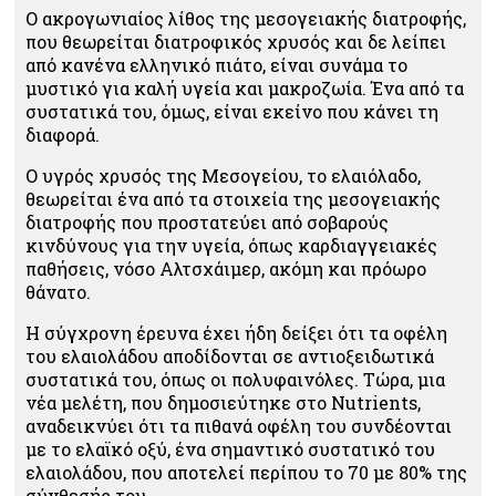
Ο ακρογωνιαίος λίθος της μεσογειακής διατροφής,
που θεωρείται διατροφικός χρυσός και δε λείπει
από κανένα ελληνικό πιάτο, είναι συνάμα το
μυστικό για καλή υγεία και μακροζωία. Ένα από τα
συστατικά του, όμως, είναι εκείνο που κάνει τη
διαφορά.
Ο υγρός χρυσός της Μεσογείου, το ελαιόλαδο,
θεωρείται ένα από τα στοιχεία της μεσογειακής
διατροφής που προστατεύει από σοβαρούς
κινδύνους για την υγεία, όπως καρδιαγγειακές
παθήσεις, νόσο Αλτσχάιμερ, ακόμη και πρόωρο
θάνατο.
Η σύγχρονη έρευνα έχει ήδη δείξει ότι τα οφέλη
του ελαιολάδου αποδίδονται σε αντιοξειδωτικά
συστατικά του, όπως οι πολυφαινόλες. Τώρα, μια
νέα μελέτη, που δημοσιεύτηκε στο Nutrients,
αναδεικνύει ότι τα πιθανά οφέλη του συνδέονται
με το ελαϊκό οξύ, ένα σημαντικό συστατικό του
ελαιολάδου, που αποτελεί περίπου το 70 με 80% της
σύνθεσής του.