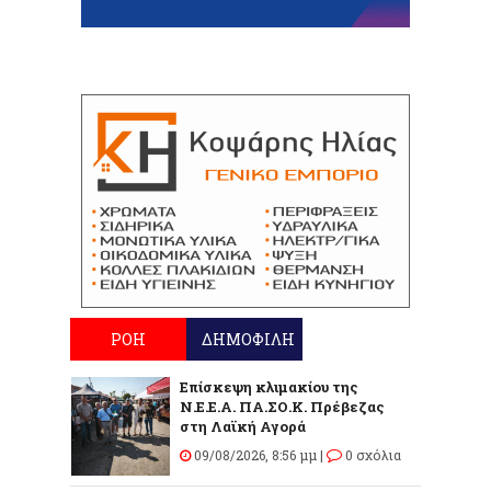
ΡΟΗ
ΔΗΜΟΦΙΛΗ
Επίσκεψη κλιμακίου της
Ν.Ε.Ε.Α. ΠΑ.ΣΟ.Κ. Πρέβεζας
στη Λαϊκή Αγορά
09/08/2026, 8:56 μμ |
0 σχόλια