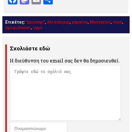
Ετικέτες:
‘’χρυσάφι’’
,
Αλτσχάιμερ
,
καρκίνο
,
Μεσογείου
,
νόσο
,
προφυλάσσει
,
υγρό
Σχολιάστε εδώ
Η διεύθυνση του email σας δεν θα δημοσιευθεί.