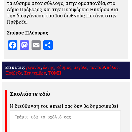
τα εύσημα στον σύλλογο, στην ομοσπονδία, στο
Δήμο Πρέβεζας και την Περιφέρεια Ηπείρου για
την διοργάνωση του 1ου διεθνούς Πετάνκ στην
Πρέβεζα.
Σπύρος Πλέουρας
Facebook
Mastodon
Email
Μοιραστείτε
Ετικέτες:
γεγονός
,
έλξης
,
Κόσμος
,
μεγάλο
,
παντού!
,
πόλος
,
Πρέβεζα
,
Σεπτέμβρη
,
ΤΟΜΗ
Σχολιάστε εδώ
Η διεύθυνση του email σας δεν θα δημοσιευθεί.