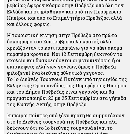
βεβαίως έφεραν κόσμο στην Πρέβεζα από όλη την
Ελλάδα και στηρίχθηκαν και από την Περιφέρεια
Ηπείρου και από το Επιμελητήριο Πρέβεζας, αλλά
και άλλους φορείς.
Η τουριστική κίνηση στην Πρέβεζα στο πρώτο
δεκαήμερο του Σεπτέμβρη καλά κρατεί, αλλά
χρειάζονταν το κάτι παραπάνω για να πάει ακόμα
παραπέρα χρονικά. Ναι 12 Σεπτέμβρη ξεκινούν τα
σχολεία και δυσκολεύονται οι μετακινήσεις ή οι
επισκέψεις ελλήνων γονέων, όμως η Πρέβεζα
φιλοξενεί ένα διεθνές αθλητικό γεγονός.
Το 1ο Διεθνές Τουρνουά Πετάνκ υπό την αιγίδα της
Ελληνικής Ομοσπονδίας, της Περιφέρειας Ηπείρου
και του Δήμου Πρέβεζας είναι γεγονός και θα
πραγματοποιηθεί 23 με 25 Σεπτεμβρίου στα γήπεδα
της Κυανής Ακτής, στην Πρέβεζα.
Έμπειροι παίκτες από ξένα κράτη θα συμμετέχουν
στο 1ο Διεθνές τουρνουά της Πρέβεζας και όλα
δείχνουν ότι το 1ο διεθνές τουρνουά είναι το