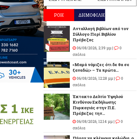
ΡΟΗ
ΔΗΜΟΦΙΛΗ
Ανταλλαγή βιβλίων από τον
Σύλλογο Περί Βιβλίου
Πρέβεζας
06/08/2026, 2:39 μμ |
0
σχόλια
«Μαμά νόμιζες ότι δε θα σε
ξαναδώ;» – Τα πρώτα...
06/08/2026, 12:28 μμ |
0
σχόλια
Έκτακτο Δελτίο Υψηλού
Κινδύνου Εκδήλωσης
Πυρκαγιάς στην Π.Ε.
Πρέβεζας την...
06/08/2026, 12:14 μμ |
0
σχόλια
Πήγαν να κλέψουν καλώδια, ο