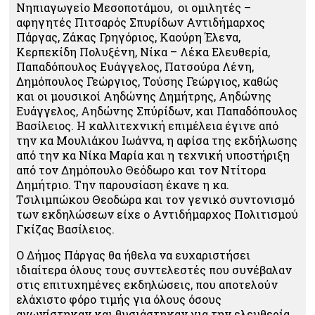
Νηπιαγωγείο Μεσοποτάμου, οι ομιλητές –
αφηγητές Πιτσαρός Σπυρίδων Αντιδήμαρχος
Πάργας, Ζάκας Γρηγόριος, Καούρη Έλενα,
Κερπεκίδη Πολυξένη, Νίκα – Λέκα Ελευθερία,
Παπαδόπουλος Ευάγγελος, Πατσούρα Λένη,
Δημόπουλος Γεώργιος, Τούσης Γεώργιος, καθώς
και οι μουσικοί Αηδώνης Δημήτρης, Αηδώνης
Ευάγγελος, Αηδώνης Σπύρίδων, και Παπαδόπουλος
Βασίλειος. Η καλλιτεχνική επιμέλεια έγινε από
την κα Μουλιάκου Ιωάννα, η αφίσα της εκδήλωσης
από την κα Νίκα Μαρία και η τεχνική υποστήριξη
από τον Δημόπουλο Θεόδωρο και τον Ντίτορα
Δημήτριο. Την παρουσίαση έκανε η κα.
Τσιλιμπώκου Θεοδώρα και τον γενικό συντονισμό
των εκδηλώσεων είχε ο Αντιδήμαρχος Πολιτισμού
Γκίζας Βασίλειος.
Ο Δήμος Πάργας θα ήθελα να ευχαριστήσει
ιδιαίτερα όλους τους συντελεστές που συνέβαλαν
στις επιτυχημένες εκδηλώσεις, που αποτελούν
ελάχιστο φόρο τιμής για όλους όσους
αγωνίστηκαν και θυσιάστηκαν για την ελευθερία.