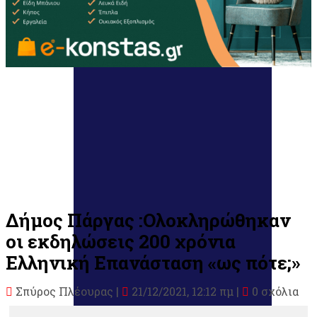
Δήμος Πάργας :Ολοκληρώθηκαν
οι εκδηλώσεις 200 χρόνια
Ελληνική Επανάσταση «ως πότε;»
Σπύρος Πλέουρας
|
21/12/2021, 12:12 πμ |
0 σχόλια