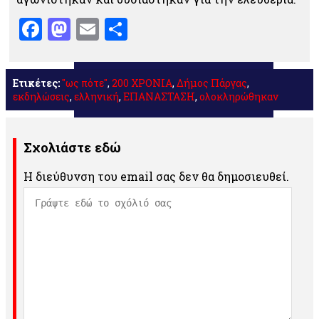
Facebook
Mastodon
Email
Μοιραστείτε
Ετικέτες:
"ως πότε"
,
200 ΧΡΟΝΙΑ
,
Δήμος Πάργας
,
εκδηλώσεις
,
ελληνική
,
ΕΠΑΝΑΣΤΑΣΗ
,
ολοκληρώθηκαν
Σχολιάστε εδώ
Η διεύθυνση του email σας δεν θα δημοσιευθεί.