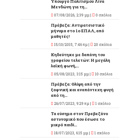
Υπουργό Πολιτισμού Λίνα
Μενδώνη για τη...
07/08/2026, 2:39 μμ |
0 σχόλια
Πρέβεζα: Αντιρατσιστικό
μήνυμα στο 1ο ΕΠΑΛ, από
μαθητές!
15/10/2015, 7:46 πμ |
20 σχόλια
Κηδεύτηκε με δαπάνη του
γραφείου τελετών: Η μεγάλη
λαϊκή φωνή,...
05/08/2023, 3:15 μμ |
10 σχόλια
Πρέβεζα: Θλίψη από την
ξαφνική και αναπάντεχη φυγή
από τη...
26/07/2023, 9:29 πμ |
1 σχόλιο
Τα εύσημα στον Πρεβεζάνο
αστυνομικό που έσωσε το
μικρό παιδί...
18/07/2023, 6:15 μμ |
1 σχόλιο