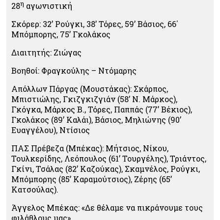
η
28
αγωνιστική
Σκόρερ: 32’ Ρούγκι, 38’ Τόρες, 59’ Βάσιος, 66΄
Μπόμπορης, 75’ Γκολάκος
Διαιτητής: Ζιώγας
Βοηθοί: Φραγκούλης – Ντόμαρης
Απόλλων Πάργας (Μουστάκας): Σκάρπος,
Μπιστιώλης, Γκιζγκιζγιάν (58’ Ν. Μάρκος),
Γκόγκα, Μάρκος Β., Τόρες, Παππάς (77’ Βέκιος),
Γκολάκος (89’ Καλάι), Βάσιος, Μηλιώνης (90’
Ευαγγέλου), Ντίσιος
ΠΑΣ Πρέβεζα (Μπέκας): Μήτσιος, Νίκου,
Τουλκερίδης, Λεόπουλος (61’ Τουργέλης), Τριάντος,
Γκίνι, Τσάλας (82’ Καζούκας), Σκαμνέλος, Ρούγκι,
Μπόμπορης (85’ Καραμούτσιος), Ζέρης (65’
Κατσούλας).
Άγγελος Μπέκας: «Δε θέλαμε να πικράνουμε τους
φιλάθλους μας»