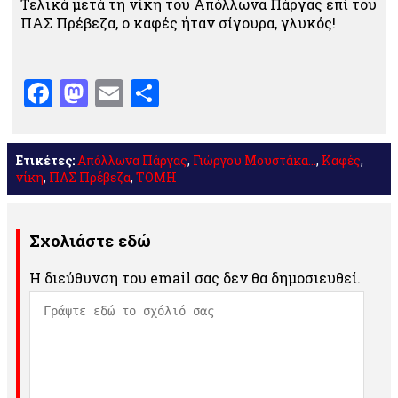
Τελικά μετά τη νίκη του Απόλλωνα Πάργας επί του
ΠΑΣ Πρέβεζα, ο καφές ήταν σίγουρα, γλυκός!
Facebook
Mastodon
Email
Μοιραστείτε
Ετικέτες:
Απόλλωνα Πάργας
,
Γιώργου Μουστάκα...
,
Καφές
,
νίκη
,
ΠΑΣ Πρέβεζα
,
ΤΟΜΗ
Σχολιάστε εδώ
Η διεύθυνση του email σας δεν θα δημοσιευθεί.