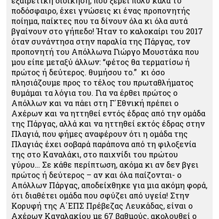
εξαιρετική διοίκηση, που ξέρει πολύ καλά το
ποδόσφαιρο, έχει γνώσεις κι ένας προπονητής
ποίημα, παίκτες που τα δίνουν όλα κι όλα αυτά
βγαίνουν στο γήπεδο! Ήταν το καλοκαίρι του 2017
όταν συνάντησα στην παραλία της Πάργας, τον
προπονητή του Απόλλωνα Γιώργο Μουστάκα που
μου είπε μεταξύ άλλων: “φέτος θα τερματίσω ή
πρώτος ή δεύτερος. θυμήσου το.” κι όσο
πλησιάζουμε προς το τέλος του πρωταθλήματος
θυμάμαι τα λόγια του. Για να έρθει πρώτος ο
Απόλλων και να πάει στη Γ΄Εθνική πρέπει ο
Αχέρων και να ηττηθεί εντός έδρας από την ομάδα
της Πάργας, αλλά και να ηττηθεί εκτός έδρας στην
Πλαγιά, που φήμες αναφέρουν ότι η ομάδα της
Πλαγιάς έχει σοβαρά παράπονα από τη φιλοξενία
της στο Καναλάκι, στο παιχνίδι του πρώτου
γύρου… Σε κάθε περίπτωση, ακόμα κι αν δεν βγει
πρώτος ή δεύτερος – αν και όλα παίζονται- ο
Απόλλων Πάργας, αποδείχθηκε για μια ακόμη φορά,
ότι διαθέτει ομάδα που σφύζει από υγεία! Στην
Κορυφή της Α΄ΕΠΣ Πρέβεζας Λευκάδας, είναι ο
Αχέρων Καναλακίου με 67 βαθμούς, ακολουθεί ο