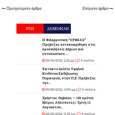
Προηγούμενο άρθρο
Επόμενο άρθρο
ΡΟΗ
ΔΗΜΟΦΙΛΗ
Η Φιλαρμονική “ΟΡΦΕΑΣ”
Πρέβεζας ανταποκρίθηκε στις
προσκλήσεις Δήμων και
εντυπωσίασε...
08/08/2026, 2:26 μμ |
0 σχόλια
Έκτακτο Δελτίο Υψηλού
Κινδύνου Εκδήλωσης
Πυρκαγιάς στην Π.Ε. Πρέβεζας
την...
08/08/2026, 12:56 μμ |
0 σχόλια
Χρήστος Θηβαίος – «30 χρόνια
Μέρες Αδέσποτες» Τρίτη 11
Αυγούστου...
08/08/2026, 11:35 πμ |
0 σχόλια