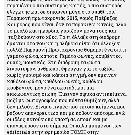
παραμένει ο πιο αυστηρός κριτής, ο πιο αυστηρός
ελεγκτής και δε σηκώνει μύγα στο σπαθί του.
Παραμονή πρωτοχρονιάς 2015, νομός Πρέβεζας.
Και μέρες που είναι, δεν τα παρακινεί κανείς, αλλά
το μυαλό και η καρδιά, γυρίζουν μόνα τους και
ταξιδεύουν στο χθες. Το τι άλλαξε στη διαδρομή,
έρχεται στο νου και η αλήθεια είναι ότι άλλαξαν
πολλά! Παραμονή Πρωτοχρονιάς θυμάμαι ένα σπίτι
γεμάτο φώτα, κάποτε. Γεμάτο φωνές, κουβέντες,
ευχές, μουσικές. Στη διαδρομή τα φώτα
λιγόστεψαν, άνθρωποι έφευγαν για το ταξίδι,
χωρίς γυρισμό και κάποια στιγμή, δεν έμειναν
καθόλου φώτα, καθόλου φωνές, καθόλου
κουβέντες, μόνο ένα σκοτάδι και μια
εκκωφαντική σιωπή! Έμειναν άψυχα αντικείμενα,
μαζί με φωτογραφίες που πάντα θυμίζουν, αλλά
δεν μιλούν. Είναι στιγμές που τέτοια κείμενα, μου
βάζουν απαγορευτικό και με κόβουν απότομα, ενώ
οι ιδέες πετούν από εποχή σε εποχή και με
επαναφέρουν στο σήμερα. Οι καλά μυημένοι των
editorials στην εφημερίδα ΤΟΜΗ στην