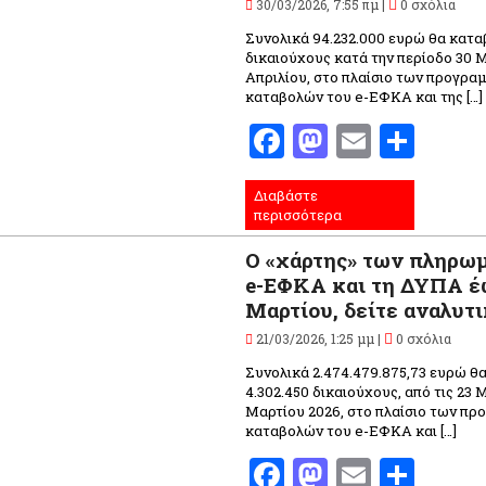
30/03/2026, 7:55 πμ |
0 σχόλια
Συνολικά 94.232.000 ευρώ θα καταβ
δικαιούχους κατά την περίοδο 30 
Απριλίου, στο πλαίσιο των προγρα
καταβολών του e-ΕΦΚΑ και της […]
Facebook
Mastodo
Email
Μοι
Διαβάστε
περισσότερα
Ο «χάρτης» των πληρω
e-ΕΦΚΑ και τη ΔΥΠΑ έω
Μαρτίου, δείτε αναλυτ
21/03/2026, 1:25 μμ |
0 σχόλια
Συνολικά 2.474.479.875,73 ευρώ θ
4.302.450 δικαιούχους, από τις 23 
Μαρτίου 2026, στο πλαίσιο των π
καταβολών του e-ΕΦΚΑ και […]
Facebook
Mastodo
Email
Μοι