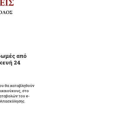
ρωμές από
κευή 24
ίου θα καταβληθούν
δικαιούχους, στο
αταβολών του e-
 Απασχόλησης.
n
ραστείτε