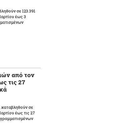
ληθούν σε 123.391
Μαρτίου έως 3
μματισμένων
n
ραστείτε
μών από τον
ς τις 27
ικά
α καταβληθούν σε
Μαρτίου έως τις 27
ρογραμματισμένων
n
ραστείτε