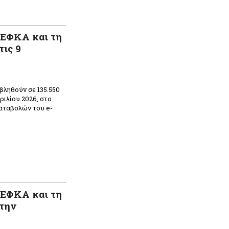
-ΕΦΚΑ και τη
ις 9
βληθούν σε 135.550
ριλίου 2026, στο
αταβολών του e-
n
ραστείτε
-ΕΦΚΑ και τη
την