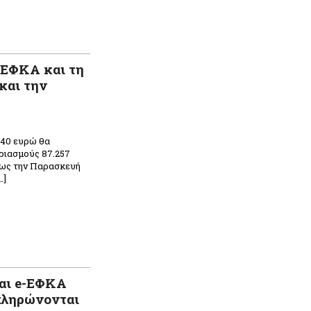
-ΕΦΚΑ και τη
και την
υ
,40 ευρώ θα
ριασμούς 87.257
έως την Παρασκευή
…]
n
ραστείτε
αι e-ΕΦΚΑ
 πληρώνονται