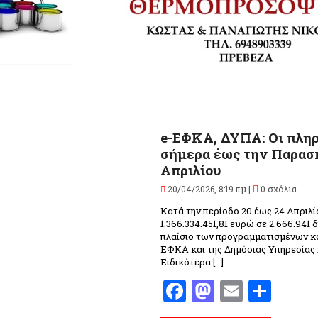
Α
e-ΕΦΚΑ, ΔΥΠΑ: Οι πλη
σήμερα έως την Παρασ
Απριλίου
20/04/2026, 8:19 πμ |
0 σχόλια
Κατά την περίοδο 20 έως 24 Απριλ
1.366.334.451,81 ευρώ σε 2.666.941 
πλαίσιο των προγραμματισμένων κ
ΕΦΚΑ και της Δημόσιας Υπηρεσίας
Ειδικότερα […]
Facebook
Mastodo
Email
Μοι