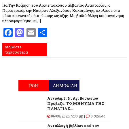
Για Την Κοίμηση του Αρχιεπισκόπου αλβανίας Αναστασίου, ο
Περιφερειάρχης Ηπείρου Αλέξανδρος Καχριμάνης, σχολίασε στα
μέσα κοινωνικής δικτύωσης ως εξής: Με βαθιά θλίψη και συγκίνηση
πληροφορηθήκαμε […]
Facebook
Mastodon
Email
Μοιραστείτε
Διαβάστε
περισσότερα
ΡΟΗ
ΔΗΜΟΦΙΛΗ
Αντιύλη. Ι. Ν. Αγ. Βασιλείου
Πρέβεζα: ΤΟ ΜΗΝΥΜΑ ΤΗΣ
ΠΑΝΑΓΙΑΣ...
06/08/2026, 5:30 μμ |
0 σχόλια
Ανταλλαγή βιβλίων από τον