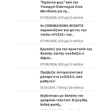
“Πράσινο φως” από την
Υπουργό Πολιτισμού Λίνα
Μενδώνη για τη...
07/08/2026, 2:39 μμ |
0 σχόλια
Οι CINEMARINA NIGHTS
παρουσιάζουν και φέτος την
ταινία «ΘΥΣΙΑ» του...
07/08/2026, 2:32 μμ |
0 σχόλια
Εργασίες για την προστασία της
Κυανής Ακτής σχεδιάζει ο
Δήμος...
07/08/2026, 2:02 μμ |
0 σχόλια
Πρέβεζα: Αντιρατσιστικό
μήνυμα στο 1ο ΕΠΑΛ, από
μαθητές!
15/10/2015, 7:46 πμ |
20 σχόλια
Κηδεύτηκε με δαπάνη του
γραφείου τελετών: Η μεγάλη
λαϊκή φωνή,...