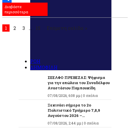
Διαβάστε
Μοιραστείτε
περισσότερα
1
2
3
…
15
Επόμενη σελίδα: »
ΡΟΗ
ΔΗΜΟΦΙΛΗ
ΣΕΕΛΦΟ ΠΡΕΒΕΖΑΣ: Ψήφισμα
για την απώλεια του Συναδέλφου
Αναστάσιου Παμπουκίδη
07/08/2026, 6:08 μμ |
0 σχόλια
Ξεκινάει σήμερα το 2ο
Πολιτιστικό Τριήμερο 7,8,9
Αυγούστου 2026 –...
07/08/2026, 2:44 μμ |
0 σχόλια