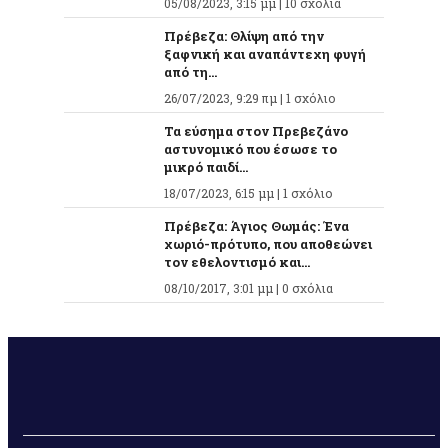
05/08/2023, 3:15 μμ |
10 σχόλια
Πρέβεζα: Θλίψη από την
ξαφνική και αναπάντεχη φυγή
από τη...
26/07/2023, 9:29 πμ |
1 σχόλιο
Τα εύσημα στον Πρεβεζάνο
αστυνομικό που έσωσε το
μικρό παιδί...
18/07/2023, 6:15 μμ |
1 σχόλιο
Πρέβεζα: Άγιος Θωμάς: Ένα
χωριό-πρότυπο, που αποθεώνει
τον εθελοντισμό και...
08/10/2017, 3:01 μμ |
0 σχόλια