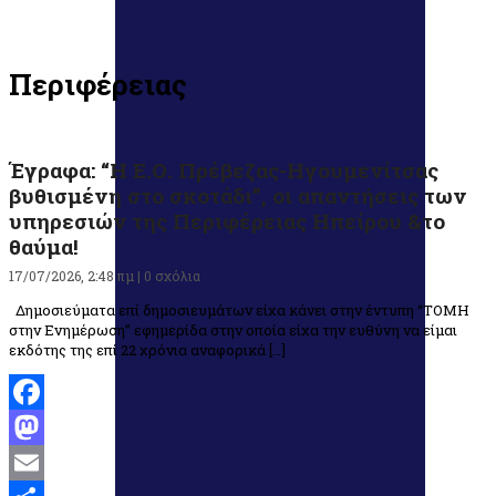
Περιφέρειας
Έγραφα: “Η Ε.Ο. Πρέβεζας-Ηγουμενίτσας
βυθισμένη στο σκοτάδι”, οι απαντήσεις των
υπηρεσιών της Περιφέρειας Ηπείρου &το
θαύμα!
17/07/2026, 2:48 πμ |
0 σχόλια
Δημοσιεύματα επί δημοσιευμάτων είχα κάνει στην έντυπη “ΤΟΜΗ
στην Ενημέρωση” εφημερίδα στην οποία είχα την ευθύνη να είμαι
εκδότης της επί 22 χρόνια αναφορικά […]
Facebook
Mastodon